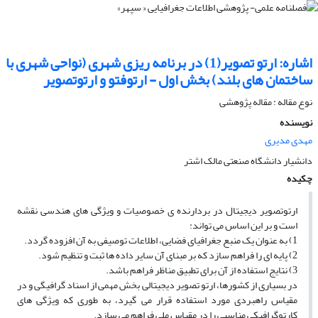
اشاره: ارتو تصویر(1) در برنامه‏ ریزى شهرى (نواحى شهرى با
ساختمان‏ هاى بلند) بخش اول - ارتوفتو و ارتوتصویر
نوع مقاله : مقاله پژوهشی
نویسنده
مهدی مدیری
دانشیار دانشگاه صنعتی مالک اشتر
چکیده
ارتوتصویر دیجیتال در بردارنده ‏ى خصوصیات و ویژگی هاى هندسى نقشه
است و بر این اساس مى‏ تواند:
1) به عنوان یک منبع جغرافیاى فضایى، اطلاعات توصیفى به آن افزوده گردد.
2) پایه ای را فراهم سازد که بر مبناى آن سایر داده ‏ها ثبت و تنظیم شود.
3) نتایج استفاده از آن براى تطبیق مناظر فراهم باشد.
در بسیارى از کشورها، ارتو تصویر دیجیتالى بخش مهمى از اسناد گرافیگى و در
مقیاس راهبردى مورد استفاده قرار مى‏ گیرد، به طورى که ویژگی هاى
کارتوگرافیکى مناسبى را در مقیاس ملى فراهم مى‏ سازد.