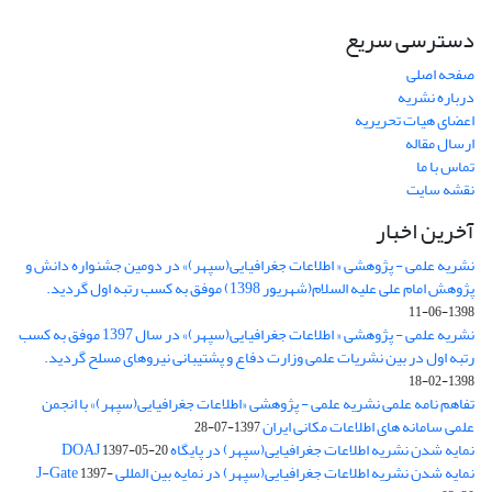
دسترسی سریع
صفحه اصلی
درباره نشریه
اعضای هیات تحریریه
ارسال مقاله
تماس با ما
نقشه سایت
آخرین اخبار
نشریه علمی - پژوهشی « اطلاعات جغرافیایی(سپهر)» در دومین جشنواره دانش و
پژوهش امام علی علیه السلام(شهریور 1398) موفق به کسب رتبه اول گردید.
1398-06-11
نشریه علمی - پژوهشی « اطلاعات جغرافیایی(سپهر)» در سال 1397 موفق به کسب
رتبه اول در بین نشریات علمی وزارت دفاع و پشتیبانی نیروهای مسلح گردید.
1398-02-18
تفاهم نامه علمی نشریه علمی - پژوهشی «اطلاعات جغرافیایی(سپهر)» با انجمن
علمی سامانه های اطلاعات مکانی ایران
1397-07-28
نمایه شدن نشریه اطلاعات جغرافیایی(سپهر) در پایگاه DOAJ
1397-05-20
نمایه شدن نشریه اطلاعات جغرافیایی(سپهر) در نمایه بین المللی J-Gate
1397-