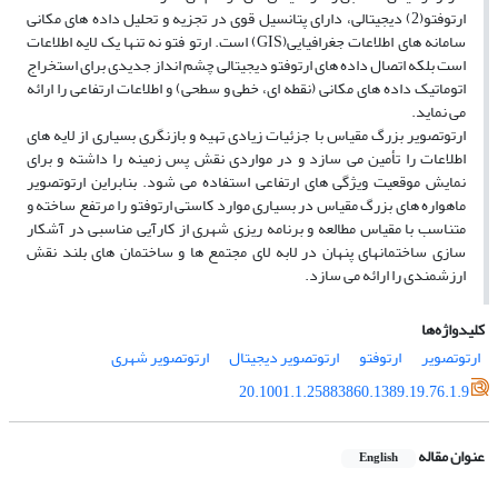
ارتوفتو(2) دیجیتالى، داراى پتانسیل قوى در تجزیه و تحلیل داده ‏هاى مکانى
سامانه‏ هاى اطلاعات جغرافیایى(GIS) است. ارتو فتو نه تنها یک لایه اطلاعات
است بلکه اتصال داده ‏هاى ارتوفتو دیجیتالى چشم ‏انداز جدیدى براى استخراج
اتوماتیک داده ‏هاى مکانى (نقطه‏ اى، خطى و سطحى) و اطلاعات ارتفاعى را ارائه
مى‏ نماید.
ارتوتصویر بزرگ مقیاس با جزئیات زیادى تهیه و بازنگرى بسیارى از لایه‏ هاى
اطلاعات را تأمین مى ‏سازد و در مواردى نقش پس زمینه را داشته و براى
نمایش موقعیت ویژگی­ هاى ارتفاعى استفاده مى‏ شود. بنابراین ارتوتصویر
ماهواره ه‏اى بزرگ مقیاس در بسیارى موارد کاستى ارتوفتو را مرتفع ساخته و
متناسب با مقیاس مطالعه و برنامه ‏ریزى شهرى از کارآیى مناسبى در آشکار
سازى ساختمان‏هاى پنهان در لابه ‏لاى مجتمع ‏ها و ساختمان ‏هاى بلند نقش
ارزشمندى را ارائه مى ‏سازد.
کلیدواژه‌ها
ارتوتصویر
ارتوفتو
ارتوتصویر دیجیتال
ارتوتصویر شهرى
20.1001.1.25883860.1389.19.76.1.9
عنوان مقاله
English