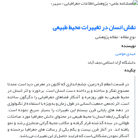
نقش انسان در تغییرات محیط طبیعى
نوع مقاله : مقاله پژوهشی
نویسنده
مهدی مومنی
دانشگاه آزاد اسلامی نجف آباد
چکیده
در قسمت اعظم کره زمین، چشم اندازى که اکنون در معرض دید است عمدتا
مصنوع تفکر و ساخته و پرداخته دست انسان است. برخورد و اثر انسان در
محیط طبیعى به طور روزمره و آشکار فضاهاى جغرافیایى را دگرگون ساخته
است. اثر تجمعى جمعیت انسانى در طول زمان و به ویژه با استفاده از تکنولوژى
در دهه‏ هاى پایانى قرن بیستم این تغییرات را بسیار سریع نموده است.
چگونگى رابطه انسان با محیط طبیعى در محتواى دانش جغرافیا مورد مباحثات
طولانى در سده گذشته قرار گرفته و مکاتب محیط گرائى متمایزى رشد و نمو
یافته‏ اند. در آغاز قرن بیست و یکم یکى از رسالت هاى جغرافیا برجسته و
آشکار نمودن مشکلاتى است که فرایند حاصل از این تغییرات مى‏ باشد.