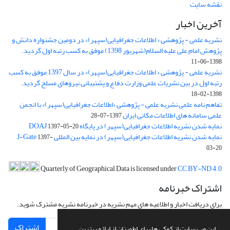
نقشه سایت
آخرین اخبار
نشریه علمی - پژوهشی « اطلاعات جغرافیایی(سپهر)» در دومین جشنواره دانش و
پژوهش امام علی علیه السلام(شهریور 1398) موفق به کسب رتبه اول گردید.
1398-06-11
نشریه علمی - پژوهشی « اطلاعات جغرافیایی(سپهر)» در سال 1397 موفق به کسب
رتبه اول در بین نشریات علمی وزارت دفاع و پشتیبانی نیروهای مسلح گردید.
1398-02-18
تفاهم نامه علمی نشریه علمی - پژوهشی «اطلاعات جغرافیایی(سپهر)» با انجمن
علمی سامانه های اطلاعات مکانی ایران
1397-07-28
نمایه شدن نشریه اطلاعات جغرافیایی(سپهر) در پایگاه DOAJ
1397-05-20
نمایه شدن نشریه اطلاعات جغرافیایی(سپهر) در نمایه بین المللی J-Gate
1397-
03-20
Quarterly of Geographical Data is licensed under
CC BY-ND 4.0
اشتراک خبرنامه
برای دریافت اخبار و اطلاعیه های مهم نشریه در خبرنامه نشریه مشترک شوید.
اشتراک
این وب سایت از کوکی ها برای اطمینان از ارائه بهترین