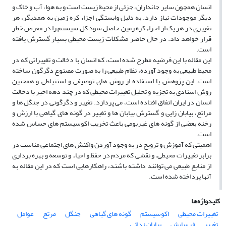
انسان همچون سایر جانداران، جزئى از محیط زیست است و به هوا، آب و خاک و
دیگر موجودات نیاز دارد. به دلیل وابستگى اجزاء کره زمین به همدیگر، هر
تغییرى در هر یک از اجزاء کره زمین حاصل شود کل سیستم را در معرض خطر
قرار خواهد داد. در حال حاضر مشکلات زیست محیطى بسیار گسترش یافته
است.
این مقاله با این فرضیه مطرح شده است، که انسان با دخالت و تغییراتى که در
محیط طبیعى به وجود آورده، نظام طبیعى را به صورت مصنوع دگرگون ساخته
است. این پژوهش با استفاده از روش‏ هاى توصیفى و استنباطى و همچنین
روش اسنادى به تجزیه و تحلیل تغییرات محیطى که در چند دهه اخیر با دخالت
انسان در ایران اتفاق افتاده است، مى‏ پردازد. تغییر و دگرگونى در جنگل ها و
مراتع، بیابان‏ زایى و گسترش بیابان ها و تغییر در گونه‏ هاى گیاهى با ارزش و
رخنه بعضى از گونه‏ هاى غیربومى باعث تخریب اکوسیستم هاى حساس شده
است.
اهمیتى که آموزش و ترویج در به وجود آوردن واکنش ‏هاى اجتماعى مناسب در
برابر تغییرات محیطى، و نقشى که مردم در حفظ و احیاء و توسعه و بهره ‏بردارى
از منابع طبیعى مى‏ توانند داشته باشند، راهکارهایى است که در این مقاله به
آنها پرداخته شده است.
کلیدواژه‌ها
تغییرات محیطى
اکوسیستم
گونه ‏هاى گیاهى
جنگل
مرتع
عوامل
تغییر
فرسایش
بیابان زدائى