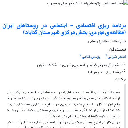
برنامه‏ ریزى اقتصادى - اجتماعى در روستاهاى ایران
(مطالعه ‏ى موردى: بخش مرکزى شهرستان گناباد)
نوع مقاله : مقاله پژوهشی
نویسندگان
2
1
اصغر ضرابی
یونس غلامی
1
دانشیار گروه جغرافیا و برنامه‏ ریزى شهرى دانشگاه اصفهان
2
کارشناس ارشد جغرافیا
چکیده
تغییرات اجتماعى، اقتصادى دهه‏ هاى اخیر عدم تعادل منطقه ‏اى و تمرکز بیش
از حد امکانات در بعضى نقاط و محرومیت دیگر نقاط را در پى داشته است، براى
رفع این مشکل ما احتیاج به برنامه‏ ریزى در سطح ناحیه‏ اى و منطقه ‏اى داریم
که هدف از آن ارائه الگوى مناسب براى توزیع متعادل خدمات با توجه به
جمعیت سکونتگاه ها یا تعادل فضایى در ناحیه است.
روش کار در این پژوهش ترکیبى از روشهاى اسنادى، آمارى، تحلیلى است. در
این مقاله با استفاده از دو روش اسپیرمن رنک (Spearman Rank)، موریس و