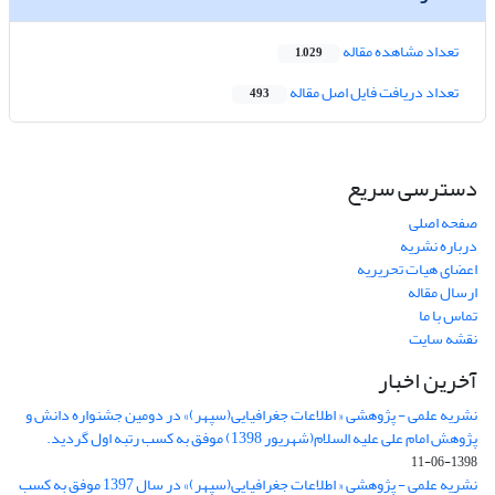
تعداد مشاهده مقاله
1,029
تعداد دریافت فایل اصل مقاله
493
دسترسی سریع
صفحه اصلی
درباره نشریه
اعضای هیات تحریریه
ارسال مقاله
تماس با ما
نقشه سایت
آخرین اخبار
نشریه علمی - پژوهشی « اطلاعات جغرافیایی(سپهر)» در دومین جشنواره دانش و
پژوهش امام علی علیه السلام(شهریور 1398) موفق به کسب رتبه اول گردید.
1398-06-11
نشریه علمی - پژوهشی « اطلاعات جغرافیایی(سپهر)» در سال 1397 موفق به کسب