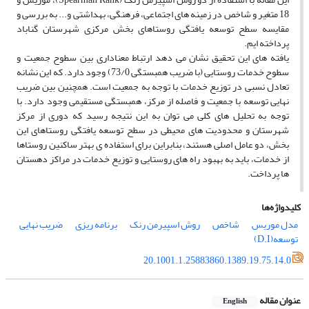
18 متغیر و شاخص در زمینه‏ هاى اجتماعى، فرهنگى، بهداشتى و... به بررسى و
مقایسه سطح توسعه یافتگى روستاهاى بخش مرکزى شهرستان گناباد
پرداخته‏ ایم.
یافته‏ هاى این تحقیق نشان مى ‏دهد ارتباط معنادارى بین سطوح جمعیت و
سطوح خدمات روستایى (با ضریب همبستگى 73/0) وجود دارد. که این نشانه
تعادل نسبى در توزیع خدمات با توجه به جمعیت است. همچنین بین ضریب
نهایى توسعه با جمعیت و فاصله از مرکز، همبستگى مستقیمى وجود دارد. با
توجه به تحلیل هاى کلى مى‏ توان به این نتیجه رسید که دورى از مرکز
شهرستان و محدودیت‏ هاى محیطى در سطح توسعه یافتگى روستاهاى این
بخش، دو عامل اصلى هستند، بنابراین براى استفاده‏ ى بهتر ساکنین روستاها
از خدمات، باید به بهبود راه هاى روستایى و توزیع خدمات در مراکز دهستان
ها پرداخت.
کلیدواژه‌ها
مدل موریس
شاخص
روش اسپیرمن رنک
برنامه ‏ریزى
ضریب نهایى
توسعه(D.I)
20.1001.1.25883860.1389.19.75.14.0
عنوان مقاله
English