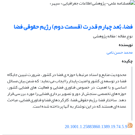
فضا، بُعد چهارم قدرت (قسمت دوم) رژیم حقوقى فضا
نوع مقاله : مقاله پژوهشی
نویسنده
محمد حسن نامی
چکیده
محدودیت منابع و اسناد مرتبط با حوزه ‏ى فضا در کشور، ضرورت تبیین جایگاه
فضا در توسعه‏ ى کشور و امنیت پایدار را ایجاب مى‏ نماید؛ که ضمن بیان مسائل
اساسى و با اهمیت در خصوص فناورى فضایى و فعالیت‏ هاى فضایى کشور،
حوزه ‏هاى تخصصى سنجش از دور و تصویر بردارى فضایى را مورد بررسى قرار
دهد. ساختار فضا، رژیم حقوقى فضا، کارکردهاى فضا و فناورى فضایى، مباحث
عمده ‏اى هستند که در این نوشتار به آن‏ها پرداخته شده است.
20.1001.1.25883860.1389.19.74.5.9