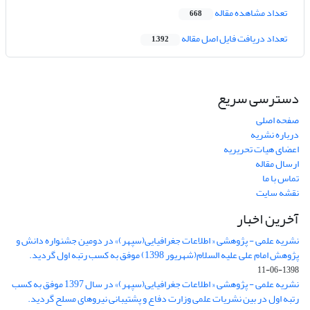
تعداد مشاهده مقاله
668
تعداد دریافت فایل اصل مقاله
1,392
دسترسی سریع
صفحه اصلی
درباره نشریه
اعضای هیات تحریریه
ارسال مقاله
تماس با ما
نقشه سایت
آخرین اخبار
نشریه علمی - پژوهشی « اطلاعات جغرافیایی(سپهر)» در دومین جشنواره دانش و
پژوهش امام علی علیه السلام(شهریور 1398) موفق به کسب رتبه اول گردید.
1398-06-11
نشریه علمی - پژوهشی « اطلاعات جغرافیایی(سپهر)» در سال 1397 موفق به کسب
رتبه اول در بین نشریات علمی وزارت دفاع و پشتیبانی نیروهای مسلح گردید.