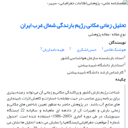
تحلیل زمانى مکانى رژیم بارندگى شمال غرب ایران
نوع مقاله : مقاله پژوهشی
نویسندگان
3
2
1
هوشنگ قائمی
حسن لشکری
طیبه نامداریان
1
استاد بازنشسته سازمان هواشناسى کشور
2
استادیار دانشگاه شهیدبهشتى
3
کارشناس ارشد دانشگاه شهیدبهشتى
چکیده
شناخت رژیم بارش کشور و پراکندگى مکانى و زمانى آن مى‏ تواند زمینه بهترى
براى برنامه‏ ریزى مناسب در جهت مقابله با خسارات و کاهش اثرات نابهنجارى‏
هاى منابع آب باشد. در پژوهش حاضر به منظور تعیین شاخص ‏هاى مکانى و
زمانى بارش و تغییرات آن از داده‏ه اى ماهیانه و سالیانه 22 ایستگاه
سینوپتیک در طى دوره آمارى (2005-1986) استفاده شده است. (جدول
شماره 2 موقعیت جغرافیایى ایستگاه­ها را نمایش مى‏ دهد) تحلیل‏ ها نشان مى‏