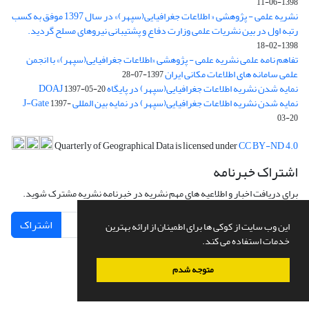
1398-06-11
نشریه علمی - پژوهشی « اطلاعات جغرافیایی(سپهر)» در سال 1397 موفق به کسب
رتبه اول در بین نشریات علمی وزارت دفاع و پشتیبانی نیروهای مسلح گردید.
1398-02-18
تفاهم نامه علمی نشریه علمی - پژوهشی «اطلاعات جغرافیایی(سپهر)» با انجمن
علمی سامانه های اطلاعات مکانی ایران
1397-07-28
نمایه شدن نشریه اطلاعات جغرافیایی(سپهر) در پایگاه DOAJ
1397-05-20
نمایه شدن نشریه اطلاعات جغرافیایی(سپهر) در نمایه بین المللی J-Gate
1397-
03-20
Quarterly of Geographical Data is licensed under
CC BY-ND 4.0
اشتراک خبرنامه
برای دریافت اخبار و اطلاعیه های مهم نشریه در خبرنامه نشریه مشترک شوید.
اشتراک
این وب سایت از کوکی ها برای اطمینان از ارائه بهترین
خدمات استفاده می کند.
متوجه شدم
سامانه مدیریت نشریات علمی.
طراحی و پیاده سازی از
سیناوب