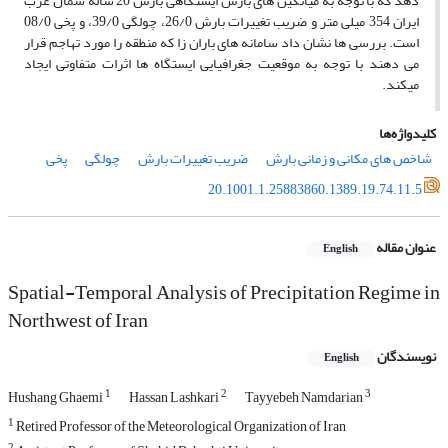
دهد که با توجه به میانگین‏ هاى بارش ایستگاهى بارش 20 ساله شمال غرب
ایران 354 میلى‏ متر و ضریب تغییرات بارش 26/0، چولگى 39/0، و پخى 08/0
است. بررسى‏ ها نشان داد سامانه ‏هاى باران‏ زا که منطقه را مورد تهاجم قرار
مى‏ دهند با توجه به موقعیت جغرافیایى ایستگاه­ ها اثرات متفاوتى ایجاد
مى‏کند.
کلیدواژه‌ها
شاخص ‏هاى مکانى و زمانى بارش
ضریب تغییرات بارش
چولگى
پخى
20.1001.1.25883860.1389.19.74.11.5
عنوان مقاله
English
Spatial-Temporal Analysis of Precipitation Regime in
Northwest of Iran
نویسندگان
English
1
2
3
Hushang Ghaemi
Hassan Lashkari
Tayyebeh Namdarian
1
Retired Professor of the Meteorological Organization of Iran