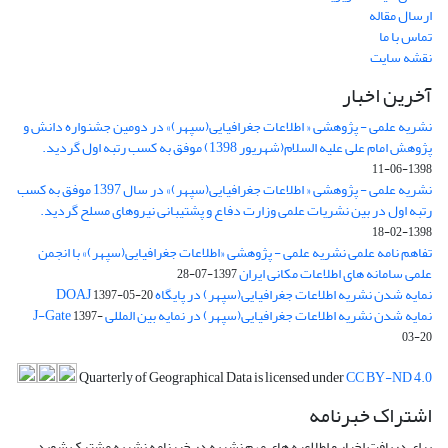
ارسال مقاله
تماس با ما
نقشه سایت
آخرین اخبار
نشریه علمی - پژوهشی « اطلاعات جغرافیایی(سپهر)» در دومین جشنواره دانش و
پژوهش امام علی علیه السلام(شهریور 1398) موفق به کسب رتبه اول گردید.
1398-06-11
نشریه علمی - پژوهشی « اطلاعات جغرافیایی(سپهر)» در سال 1397 موفق به کسب
رتبه اول در بین نشریات علمی وزارت دفاع و پشتیبانی نیروهای مسلح گردید.
1398-02-18
تفاهم نامه علمی نشریه علمی - پژوهشی «اطلاعات جغرافیایی(سپهر)» با انجمن
علمی سامانه های اطلاعات مکانی ایران
1397-07-28
نمایه شدن نشریه اطلاعات جغرافیایی(سپهر) در پایگاه DOAJ
1397-05-20
نمایه شدن نشریه اطلاعات جغرافیایی(سپهر) در نمایه بین المللی J-Gate
1397-
03-20
Quarterly of Geographical Data is licensed under
CC BY-ND 4.0
اشتراک خبرنامه
برای دریافت اخبار و اطلاعیه های مهم نشریه در خبرنامه نشریه مشترک شوید.