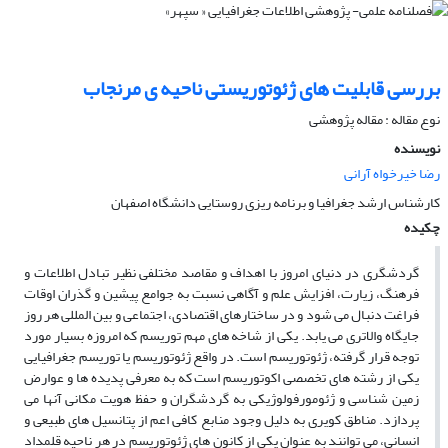
بررسى قابلیت هاى ژئوتوریستى ناحیه ‏ى مرنجاب
نوع مقاله : مقاله پژوهشی
نویسنده
رضا خیرخواه آرانی
کارشناس ارشد جغرافیا و برنامه‏ ریزى روستایى دانشگاه اصفهان
چکیده
گردشگرى در دنیاى امروز با اهداف و مقاصد مختلفى نظیر تبادل اطلاعات و
فرهنگ، زیارت، افزایش علم و آگاهى نسبت به جوامع پیشین و گذران اوقات
فراغت دنبال مى‏ شود و در ساختارهاى اقتصادى، اجتماعى و بین‏ المللى هر روز
جایگاه والاترى مى‏ یابد. یکى از شاخه ‏هاى مهم توریسم که امروزه بسیار مورد
توجه قرار گرفته، ژئوتوریسم است. در واقع ژئوتوریسم یا توریسم جغرافیایى
یکى از رشته ‏هاى تخصصى اکوتوریسم است که به معرفى پدیده‏ ها و عوارض
زمین‏ شناسى و ژئومورفولوژیکى به گردشگران و حفظ هویت مکانى آنها مى‏
پردازد. مناطق کویرى به دلیل وجود منابع کافى اعم از پتانسیل هاى طبیعى و
انسانى، مى‏ توانند به عنوان یکى از کانون هاى ژئوتوریسم در هر ناحیه قلمداد