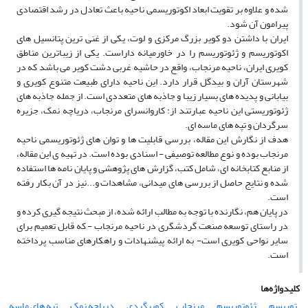
شده و علاوه بر تقویت ابعاد اکوتوریسمى ناحیه باعث تعادل در رشد اقتصادى
پیرامون آن شود.
ایران با داشتن دو کویر بزرگ مرکزى و لوت، یکى از غنى‏ ترین پتانسیل هاى
اکوتوریسم و ژئوتوریسم را در خاورمیانه داراست. یکى از زیباترین مناطق
کویرى ایران، ناحیه مرنجاب، واقع در حاشیه غربى دشت کویر مى باشد که در
شهرستان آران و بیدگل قرار دارد. این ناحیه داراى طبیعت متنوع کویرى و
بیابانى و پدیده هاى بسیار زیبا و جاذبه‏ هاى متعددى است. از جمله جاذبه‏ هاى
ژئوتوریستى این ناحیه عبارتند از: کاروانسراى مرنجاب، دریاچه نمک، جزیره
سرگردان و تپه‏ هاى ماسه‏ اى.
هدف از نگارش این مقاله، بررسى قابلیت ها و توان هاى ژئوتوریسمى ناحیه
مرنجاب بوده و نوع مطالعه توصیفى - اسنادى بوده است. در تهیه ‏ى این مقاله،
از منابع کتابخانه‏ اى، شامل کتب، گزارش هاى پژوهشى و پایان نامه ‏ها استفاده
شده و نتایج حاصل از بررسى‏ هاى میدانى، مشاهدات و...نیز در آن بکار رفته
است.
در پایان هم، نگارنده با توجه به مطالب ارائه شده، از مبحث نتیجه ‏گیرى کرده و
در راستاى توسعه صنعت گردشگرى در ناحیه مرنجاب - که قابل تعمیم براى
سایر نواحى کویرى است- به ارائه پیشنهادات و راهکارهاى مناسب پرداخته
است.
کلیدواژه‌ها
توریسم
ژئوتوریسم
مرنجاب
کویرگردى
دریاچه نمک
تپه‏ هاى ماسه‏