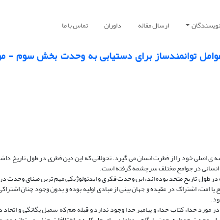
نویسندگان
ارسال مقاله
داوران
تماس با ما
وامل توانمندساز براى دستیابى به وحدت بخش سوم - م
 ى اصلى خود را از فطرت انسان مى‏ گیرد. تحولاتى که این دین فطرى در طول تاریخ داش
ات انسانى در جوامع مختلف سرچشمه گرفته است.
در طول تاریخ متحد بوده‏ اند، این وحدت فکرى و ایدئولوژیکى مهم‏ ترین مبناى وحدت در
 امت، اشتراک در عقیده و جهان بینى از مبادى اولیه بوده و بدون وجود چنان اشتراک
ود.
ر مورد خدا، کتاب خدا، و پیامبر خدا وجود ندارد و قبله هم که سمبل یگانگى و اتحاد د
صلى وحدت همواره، چون پایگاهى مطمئن براى حل کلیه‏ ى اختلافات جزئى مى‏ تواند مور