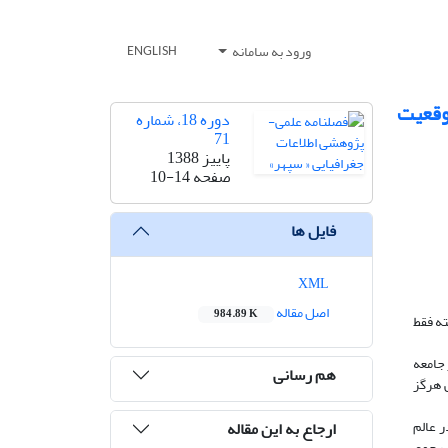
ورود به سامانه
ENGLISH
وقعیت
دوره 18، شماره
71
پاییز 1388
صفحه
10-14
فایل ها
XML
اصل مقاله
984.89 K
ته فقط
 جامعه
هم رسانی
ى هرگز
ر عالم
ارجاع به این مقاله
د رجوع