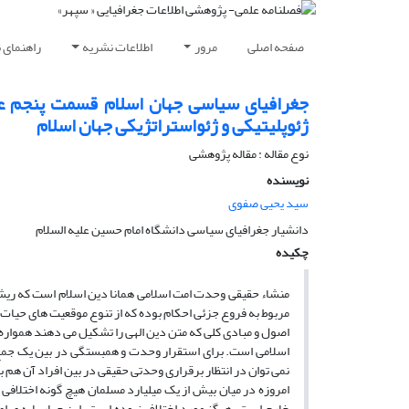
صفحه اصلی
مرور
اطلاعات نشریه
راهنمای 
جغرافیاى سیاسى جهان اسلام قسمت پنجم ع
ژئوپلیتیکى و ژئواستراتژیکى جهان اسلام
نوع مقاله : مقاله پژوهشی
نویسنده
سید یحیی صفوی
دانشیار جغرافیاى سیاسى دانشگاه امام حسین علیه ‏السلام
چکیده
منشاء حقیقى وحدت امت اسلامى همانا دین اسلام است که ریشه‏
مربوط به فروع جزئى احکام بوده که از تنوع موقعیت‏ هاى حی
اصول و مبادى کلى که متن دین الهى را تشکیل مى ‏دهند همواره 
اسلامى است. براى استقرار وحدت و همبستگى در بین یک جمع یا
نمى‏ توان در انتظار برقرارى وحدتى حقیقى در بین افراد آن هم ب
امروزه در میان بیش از یک میلیارد مسلمان هیچ گونه اختلافى د
خارج است، هرگز مورد اختلاف نبوده است. این چهار پایه‏ ى ا