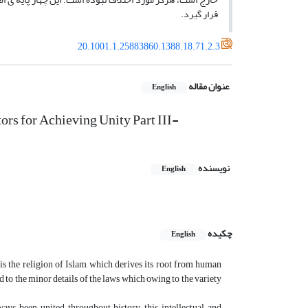
قرار گیرد.
20.1001.1.25883860.1388.18.71.2.3
عنوان مقاله
English
ors for Achieving Unity Part III-
نویسنده
English
چکیده
English
is the religion of Islam, which derives its root from human
d to the minor details of the laws which owing to the variety
ays been united throughout history, this intellectual and