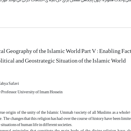
cal Geography of the Islamic World Part V : Enabling Fact
itical and Geostrategic Situation of the Islamic World
ahya Safavi
 Professor, University of Imam Hossein
rue origin of the unity of the Islamic Ummah (society of all Muslims as a whole) 
e. The changes that this religion has had over the course of history have been limite
e situations of human life in different societies.
eneral principles that constitute the main body of the divine religion have alw