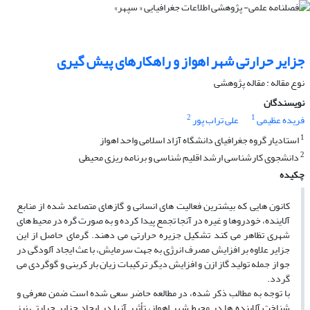
جزایر حرارتى شهر اهواز و راهکارهاى پیش گیرى
نوع مقاله : مقاله پژوهشی
نویسندگان
2
1
فریده عظیمی
علی تراب پور
1
استادیار گروه جغرافیاى دانشگاه آزاد اسلامى واحد اهواز
2
دانشجوى کارشناسى ارشد اقلیم ‏شناسى و برنامه ‏ریزى محیطى
چکیده
کانون هایى که بیشترین فعالیت هاى انسانى و گازهاى متصاعد شده از منابع
آلاینده، خودروها و غیره در آنجا تجمع پیدا کرده و به صورت گره در محیط هاى
شهرى تظاهر مى‏ کند تشکیل جزیره حرارتى مى‏ دهند. گرماى حاصل از این
جزایر علاوه بر افزایش مصرف انرژى به جهت سرمایش، باعث ایجاد آلودگى در
جو از جمله تولید گاز ازن و افزایش دیگر ترکیبات زیان بار کربنى و گوگردى مى‏
گردد.
با توجه به مطالب ذکر شده، در مطالعه حاضر سعى شده است ضمن معرفى و
شناخت آلاینده‏ ها در محیط شهر اهواز، تأثیر آنها در ایجاد جزایر حرارتى نیز