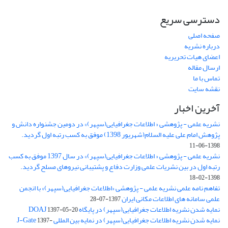
دسترسی سریع
صفحه اصلی
درباره نشریه
اعضای هیات تحریریه
ارسال مقاله
تماس با ما
نقشه سایت
آخرین اخبار
نشریه علمی - پژوهشی « اطلاعات جغرافیایی(سپهر)» در دومین جشنواره دانش و
پژوهش امام علی علیه السلام(شهریور 1398) موفق به کسب رتبه اول گردید.
1398-06-11
نشریه علمی - پژوهشی « اطلاعات جغرافیایی(سپهر)» در سال 1397 موفق به کسب
رتبه اول در بین نشریات علمی وزارت دفاع و پشتیبانی نیروهای مسلح گردید.
1398-02-18
تفاهم نامه علمی نشریه علمی - پژوهشی «اطلاعات جغرافیایی(سپهر)» با انجمن
علمی سامانه های اطلاعات مکانی ایران
1397-07-28
نمایه شدن نشریه اطلاعات جغرافیایی(سپهر) در پایگاه DOAJ
1397-05-20
نمایه شدن نشریه اطلاعات جغرافیایی(سپهر) در نمایه بین المللی J-Gate
1397-