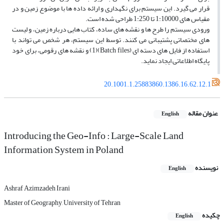
قرار مى‏ گیرد. این سیستم براى نگهدارى و ارائه داده ‏ها با موضوع زمین و در
مقیاس ­هاى 1:10000 تا 1:250 طراحى شده است.
ورودى سیستم را طرح ­ها و نقشه‏ هاى ساده، کتاب هایى درباره زمین، و لیست
هاى مختصاتى پشتیبانى مى‏ کنند. توسط این سیستم، هر شخص مى‏ تواند با
استفاده از فایل هاى دسته‏ اى (Batch files)(1) و نقشه ‏هاى رقومى، براى خود
پایگاه اطلاعاتى ایجاد نماید.
20.1001.1.25883860.1386.16.62.12.1
عنوان مقاله
English
Introducing the Geo-Info : Large-Scale Land
Information System in Poland
نویسنده
English
Ashraf Azimzadeh Irani
Master of Geography, University of Tehran
چکیده
English