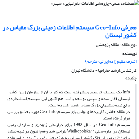
معرفى Geo-Info سیستم اطلاعات زمینى بزرگ مقیاس در
کشور لهستان
نوع مقاله : مقاله پژوهشی
نویسنده
اشرف عظیم زاده ایرانی (مترجم)
کارشناس ارشد جغرافیا - دانشگاه تهران
چکیده
Info یک سیستم ترسیمى پیشرفته است که کار با آن از سازمان زمین کشور
لهستان آغاز شده و سپس توسعه یافت. هم اکنون این سیستم استانداردى
براى تهیه نقشه‏هاى بزرگ مقیاس تعیین نموده است.
در مقاله حاضر، کاربردها و توانایى‏هاى سیستم Geo-Info مورد بحث و بررسى
قرار گرفته است.
سیستم Geo-Info در سال 1992 براى دپارتمان ژئودزى و سازمان زمین
لهستان در اداره محلى ""Wielkopolska طراحى شد و هم اکنون در تهیه نقشه
براى 30 درصد از خاک کشور لهستان به ویژه بخش غربى آن مورد استفاده