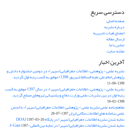
دسترسی سریع
صفحه اصلی
درباره نشریه
اعضای هیات تحریریه
ارسال مقاله
تماس با ما
نقشه سایت
آخرین اخبار
نشریه علمی - پژوهشی « اطلاعات جغرافیایی(سپهر)» در دومین جشنواره دانش و
پژوهش امام علی علیه السلام(شهریور 1398) موفق به کسب رتبه اول گردید.
1398-06-11
نشریه علمی - پژوهشی « اطلاعات جغرافیایی(سپهر)» در سال 1397 موفق به کسب
رتبه اول در بین نشریات علمی وزارت دفاع و پشتیبانی نیروهای مسلح گردید.
1398-02-18
تفاهم نامه علمی نشریه علمی - پژوهشی «اطلاعات جغرافیایی(سپهر)» با انجمن
علمی سامانه های اطلاعات مکانی ایران
1397-07-28
نمایه شدن نشریه اطلاعات جغرافیایی(سپهر) در پایگاه DOAJ
1397-05-20
نمایه شدن نشریه اطلاعات جغرافیایی(سپهر) در نمایه بین المللی J-Gate
1397-