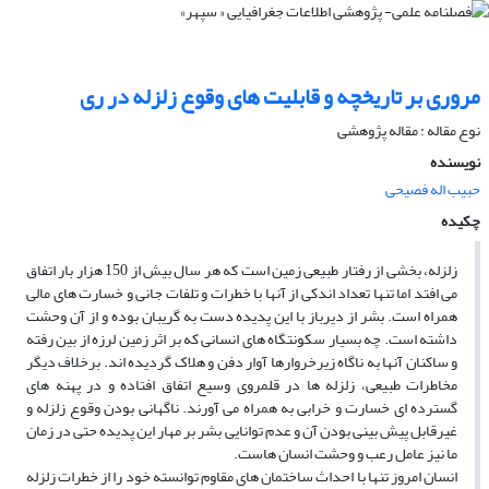
مرورى بر تاریخچه و قابلیت‏ هاى وقوع زلزله در رى
نوع مقاله : مقاله پژوهشی
نویسنده
حبیب اله فصیحی
چکیده
زلزله، بخشى از رفتار طبیعى زمین است که هر سال بیش از 150 هزار بار اتفاق
مى‏ افتد اما تنها تعداد اندکى از آنها با خطرات و تلفات جانى و خسارت هاى مالى
همراه است. بشر از دیرباز با این پدیده دست به گریبان بوده و از آن وحشت
داشته است. چه بسیار سکونتگاه هاى انسانى که بر اثر زمین‏ لرزه از بین رفته
و ساکنان آنها به ناگاه زیرخروارها آوار دفن و هلاک گردیده ‏اند. برخلاف دیگر
مخاطرات طبیعى، زلزله‏ ها در قلمروى وسیع اتفاق افتاده و در پهنه‏ هاى
گسترده‏ اى خسارت و خرابى به همراه مى‏ آورند. ناگهانى بودن وقوع زلزله و
غیرقابل پیش بینى بودن آن و عدم توانایى بشر بر مهار این پدیده حتى در زمان
ما نیز عامل رعب و وحشت انسان هاست.
انسان امروز تنها با احداث ساختمان هاى مقاوم توانسته خود را از خطرات زلزله