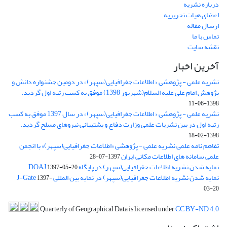
درباره نشریه
اعضای هیات تحریریه
ارسال مقاله
تماس با ما
نقشه سایت
آخرین اخبار
نشریه علمی - پژوهشی « اطلاعات جغرافیایی(سپهر)» در دومین جشنواره دانش و
پژوهش امام علی علیه السلام(شهریور 1398) موفق به کسب رتبه اول گردید.
1398-06-11
نشریه علمی - پژوهشی « اطلاعات جغرافیایی(سپهر)» در سال 1397 موفق به کسب
رتبه اول در بین نشریات علمی وزارت دفاع و پشتیبانی نیروهای مسلح گردید.
1398-02-18
تفاهم نامه علمی نشریه علمی - پژوهشی «اطلاعات جغرافیایی(سپهر)» با انجمن
علمی سامانه های اطلاعات مکانی ایران
1397-07-28
نمایه شدن نشریه اطلاعات جغرافیایی(سپهر) در پایگاه DOAJ
1397-05-20
نمایه شدن نشریه اطلاعات جغرافیایی(سپهر) در نمایه بین المللی J-Gate
1397-
03-20
Quarterly of Geographical Data is licensed under
CC BY-ND 4.0