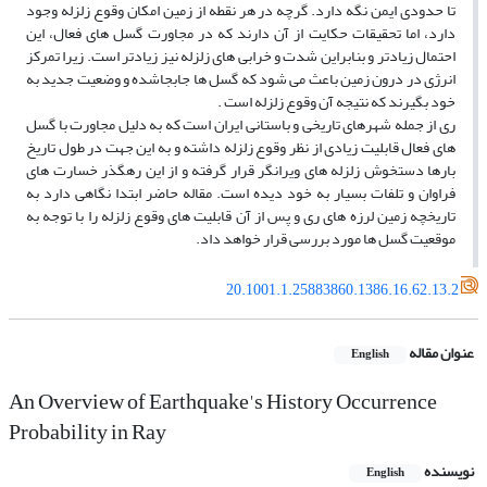
تا حدودى ایمن نگه دارد. گرچه در هر نقطه از زمین امکان وقوع زلزله وجود
دارد، اما تحقیقات حکایت از آن دارند که در مجاورت گسل هاى فعال، این
احتمال زیادتر و بنابراین شدت و خرابی هاى زلزله نیز زیادتر است. زیرا تمرکز
انرژى در درون زمین باعث مى‏ شود که گسل ‏ها جابجاشده و وضعیت جدید به
خود بگیرند که نتیجه آن وقوع زلزله است .
رى از جمله شهرهاى تاریخى و باستانى ایران است که به دلیل مجاورت با گسل
هاى فعال قابلیت زیادى از نظر وقوع زلزله داشته و به این جهت در طول تاریخ
بارها دستخوش زلزله‏ هاى ویرانگر قرار گرفته و از این رهگذر خسارت هاى
فراوان و تلفات بسیار به خود دیده است. مقاله حاضر ابتدا نگاهى دارد به
تاریخچه زمین لرزه‏ هاى رى و پس از آن قابلیت‏ هاى وقوع زلزله را با توجه به
موقعیت گسل ‏ها مورد بررسى قرار خواهد داد.
20.1001.1.25883860.1386.16.62.13.2
عنوان مقاله
English
An Overview of Earthquake's History Occurrence
Probability in Ray
نویسنده
English