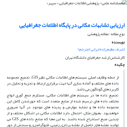
ارزیابی تشابهات مکانی در پایگاه اطلاعات جغرافیایی
نوع مقاله : مقاله پژوهشی
نویسنده
اشرف عظیم زاده ایرانی (مترجم)
کارشناس ارشد جغرافیاى دانشگاه تهران
چکیده
از جمله وظایف اصلى سیستم ‏هاى اطلاعات مکانى نظیرGIS، تجمیع مجموعه
داده های مختلف و آماده ‏سازى آنها جهت برقرارى ارتباط، و تجزیه و تحلیل در
کاربردهاى گوناگون مى‏ باشد.
تجمیع داده‏ ها در سیستم‏ هاى اطلاعات مکانى، مستلزم جمع آورى انواع
مختلف داده ‏هاى ترسیم شده از منابع متعدد است که جورشدن کامل این
مجموعه داده‏ ها و تشابه عوارض و پدیده‏ هاى موجود در آنها ضرورى
خواهدبود. بعنوان مثال، احتمال دارد اطلاعات مکانى در اشکال مختلف و از
چندین منبع استخراج شده باشند. به این معنا که منابع داده‏ هاى GIS مى‏
توانند نقشه‏ هاى حاصل از نقشه بردارى زمینى، فتوگرامترى و سنجش از دور