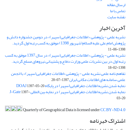
ارسال مقاله
تماس با ما
نقشه سایت
آخرین اخبار
نشریه علمی - پژوهشی « اطلاعات جغرافیایی(سپهر)» در دومین جشنواره دانش و
پژوهش امام علی علیه السلام(شهریور 1398) موفق به کسب رتبه اول گردید.
1398-06-11
نشریه علمی - پژوهشی « اطلاعات جغرافیایی(سپهر)» در سال 1397 موفق به کسب
رتبه اول در بین نشریات علمی وزارت دفاع و پشتیبانی نیروهای مسلح گردید.
1398-02-18
تفاهم نامه علمی نشریه علمی - پژوهشی «اطلاعات جغرافیایی(سپهر)» با انجمن
علمی سامانه های اطلاعات مکانی ایران
1397-07-28
نمایه شدن نشریه اطلاعات جغرافیایی(سپهر) در پایگاه DOAJ
1397-05-20
نمایه شدن نشریه اطلاعات جغرافیایی(سپهر) در نمایه بین المللی J-Gate
1397-
03-20
Quarterly of Geographical Data is licensed under
CC BY-ND 4.0
اشتراک خبرنامه
برای دریافت اخبار و اطلاعیه های مهم نشریه در خبرنامه نشریه مشترک شوید.