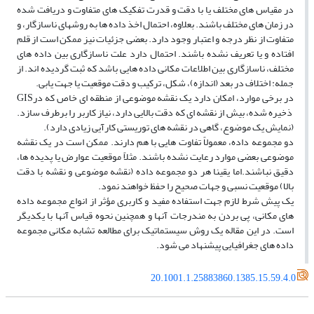
در مقیاس هاى مختلف یا با دقت و قدرت تفکیک‏ هاى متفاوت و دریافت شده
در زمان هاى مختلف باشند. بعلاوه، احتمال اخذ داده ‏ها به روشهاى ناسازگار، و
متفاوت از نظر درجه و اعتبار وجود دارد. بعضى جزئیات نیز ممکن است از قلم
افتاده و یا تعریف نشده باشند. احتمال دارد علت ناسازگارى بین داده‏ هاى
مختلف، ناسازگارى بین اطلاعات مکانى داده‏ هایى باشد که ثبت گردیده‏ اند. از
جمله: اختلاف در بعد (اندازه)، شکل، ترکیب و دقت موقعیت یا جهت یابى.
در برخى موارد، امکان دارد یک نقشه موضوعى از منطقه ‏اى خاص که درGIS
ذخیره شده، بیش از نقشه ‏اى که دقت بالایى دارد، نیاز کاربر را برطرف سازد.
(نمایش یک موضوع، گاهى در نقشه‏ هاى توریستى کارآیى زیادى دارد).
دو مجموعه داده، معمولاً تفاوت هایى با هم دارند. ممکن است در یک نقشه
موضوعى بعضى موارد رعایت نشده باشند. مثلاً موقعیت عوارض یا پدیده‏ ها،
دقیق نباشند.اما یقینا هر دو مجموعه داده (نقشه موضوعى و نقشه با دقت
بالا) موقعیت نسبى و جهات صحیح را حفظ خواهند نمود.
یک پیش شرط لازم جهت استفاده مفید و کاربرى مؤثر از انواع مجموعه داده
‏هاى مکانى، پى بردن به مندرجات آنها و همچنین نحوه قیاس آنها با یکدیگر
است. در این مقاله یک روش سیستماتیک براى مطالعه تشابه مکانى مجموعه
داده‏ هاى جغرافیایى پیشنهاد مى ‏شود.
20.1001.1.25883860.1385.15.59.4.0