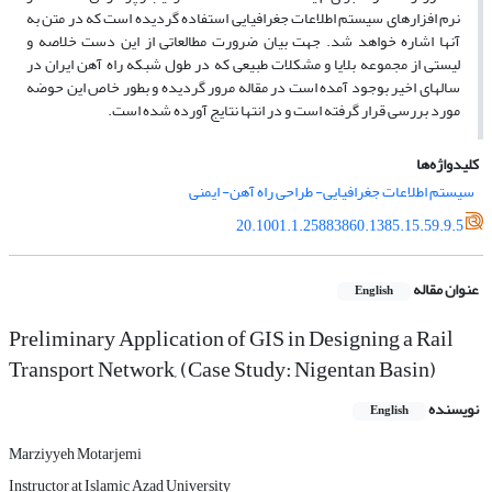
نرم افزارهاى سیستم اطلاعات جغرافیایى استفاده گردیده است که در متن به
آنها اشاره خواهد شد. جهت بیان ضرورت مطالعاتى از این دست خلاصه و
لیستى از مجموعه بلایا و مشکلات طبیعى که در طول شبکه راه آهن ایران در
سالهاى اخیر بوجود آمده است در مقاله مرور گردیده و بطور خاص این حوضه
مورد بررسى قرار گرفته است و در انتها نتایج آورده شده است.
کلیدواژه‌ها
سیستم اطلاعات جغرافیایى- طراحى راه آهن- ایمنى
20.1001.1.25883860.1385.15.59.9.5
عنوان مقاله
English
Preliminary Application of GIS in Designing a Rail
Transport Network, (Case Study: Nigentan Basin)
نویسنده
English
Marziyyeh Motarjemi
Instructor at Islamic Azad University