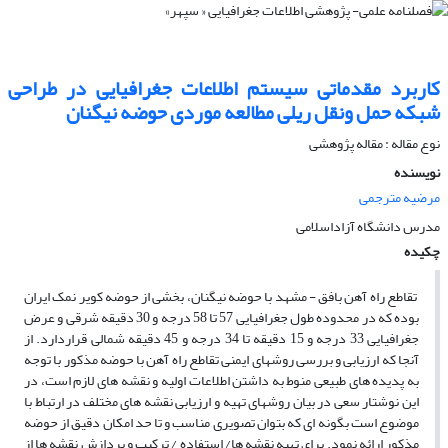
کاربرد مقدماتى سیستم اطلاعات جغرافیایى در طراحى
شبکه حمل ونقل ریلى مطالعه موردى حوضه نیگنان
نوع مقاله : مقاله پژوهشی
نویسنده
مرضیه مترجمی
مدرس دانشگاه آزاداسلامى
چکیده
تقاطع راه آهن بافق - مشهد با حوضه نیگنان، بخشى از حوضه کویر نمک ایران
بوده که در محدوده طول جغرافیایى 57 تا 58 درجه و 30 دقیقه شرقى و عرض
جغرافیایى 33 درجه و 15 دقیقه تا 34 درجه و 45 دقیقه شمالى قراردارد. از
آنجا که ارزیابى و بررسى روشهاى ایمنى تقاطع راه آهن با حوضه مذکور با توجه
به پدیده ‏هاى طبیعى منوط به داشتن اطلاعات اولیه و نقشه‏ هاى لازم است، در
این نوشتار سعى در بیان روشهاى تهیه و ارزیابى نقشه‏ هاى مختلف در ارتباط با
موضوع است بگونه‏ اى که بتوان تصویرى مناسب و تا حد امکان دقیق از حوضه
مذکور ارائه نمود. براى تهیه نقشه ‏ها/ استفاده / ترکیب و پردازش نقشه ‏ها از