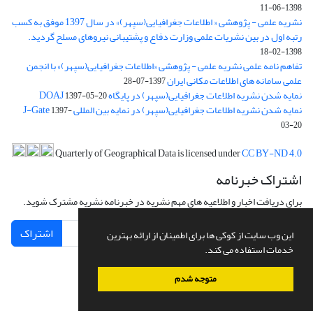
1398-06-11
نشریه علمی - پژوهشی « اطلاعات جغرافیایی(سپهر)» در سال 1397 موفق به کسب
رتبه اول در بین نشریات علمی وزارت دفاع و پشتیبانی نیروهای مسلح گردید.
1398-02-18
تفاهم نامه علمی نشریه علمی - پژوهشی «اطلاعات جغرافیایی(سپهر)» با انجمن
علمی سامانه های اطلاعات مکانی ایران
1397-07-28
نمایه شدن نشریه اطلاعات جغرافیایی(سپهر) در پایگاه DOAJ
1397-05-20
نمایه شدن نشریه اطلاعات جغرافیایی(سپهر) در نمایه بین المللی J-Gate
1397-
03-20
Quarterly of Geographical Data is licensed under
CC BY-ND 4.0
اشتراک خبرنامه
برای دریافت اخبار و اطلاعیه های مهم نشریه در خبرنامه نشریه مشترک شوید.
اشتراک
این وب سایت از کوکی ها برای اطمینان از ارائه بهترین
خدمات استفاده می کند.
متوجه شدم
سامانه مدیریت نشریات علمی.
طراحی و پیاده سازی از
سیناوب