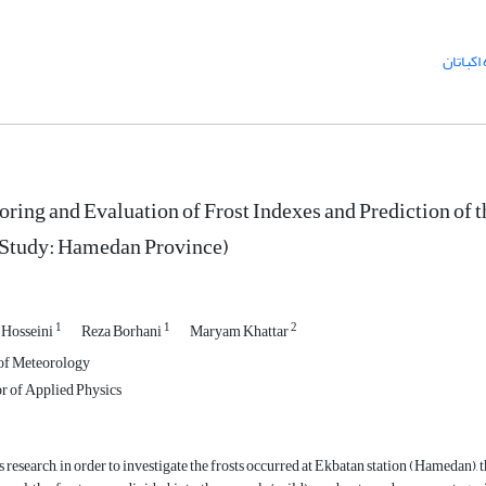
اکباتان
ring and Evaluation of Frost Indexes and Prediction of 
 Study: Hamedan Province)
1
1
2
Hosseini
Reza Borhani
Maryam Khattar
of Meteorology
r of Applied Physics
is research, in order to investigate the frosts occurred at Ekbatan station (Hamedan)