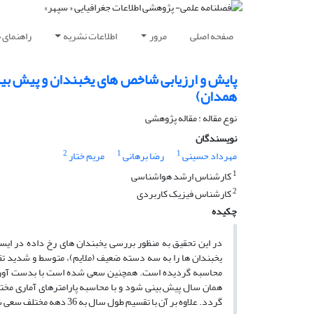
صفحه اصلی
مرور
اطلاعات نشریه
راهنمای 
پایش و ارزیابى شاخص هاى یخبندان و پیش بینى
همدان)
نوع مقاله : مقاله پژوهشی
نویسندگان
2
1
1
مهرداد حسینی
رضا برهانی
مریم ختار
1
کارشناس ارشد هواشناسى
2
کارشناس فیزیک کاربردى
چکیده
در این تحقیق به منظور بررسى یخبندان ‏هاى رخ داده در ایست
یخبندان ها را به سه دسته ضعیف (ملایم)، متوسط و شدید تقسی
محاسبه گردیده است. همچنین سعى شده است با بدست آوردن یک
گردد. علاوه بر آن با تقسیم طول سال به 36 دهه مختلف سعى شده است، دماهایى که با درصد احتمالات مختلف، احتمال وقوع دارند نیز محاسبه گردد.