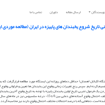
نویسندگان
ارسال مقاله
داوران
تماس با ما
 تاریخ شروع یخبندان هاى پاییزه در ایران (مطالعه موردى ا
گاه اکباتان (همدان) حداقل دماهاى روزانه این ایستگاه مورد مطالعه قرارگرفت که ب
م کرده‏ ایم. سپس رنج تغییرات زمانى وقوع این یخبندان ها تعیین و فراوانى وقوع آن
 فرمول تجربى تاریخ اولین یخبندان پاییزه با توجه به تاریخ وقوع آخرین یخبندان 
همان سال پیش بینى شود و با محاسبه پارامترهاى آمارى مختلف، احتمال وقوع آستانه ‏هاى دمایى بین 0 تا 15- درجه سلسیوس نیز 