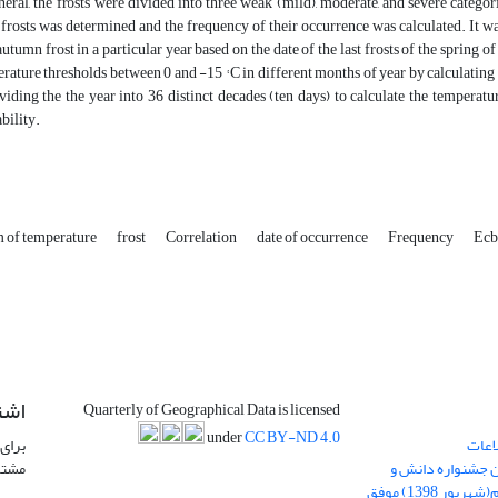
neral, the frosts were divided into three weak (mild), moderate, and severe categor
 frosts was determined and the frequency of their occurrence was calculated. It w
 autumn frost in a particular year based on the date of the last frosts of the spring o
rature thresholds between 0 and -15 ° C in different months of year by calculating di
viding the the year into 36 distinct decades (ten days) to calculate the temperatu
bility.
of temperature
frost
Correlation
date of occurrence
Frequency
Ecb
اشت
Quarterly of Geographical Data is licensed
under
CC BY-ND 4.0
اعات
برای 
ن جشنواره دانش و
مشتر
پژوهش امام علی علیه السلام(شهریور 1398) موفق