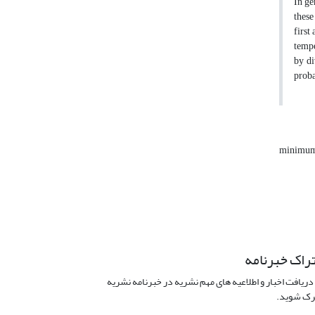
In ge
these
first
tempe
by di
proba
minimum 
راک خبرنامه
دریافت اخبار و اطلاعیه های مهم نشریه در خبرنامه نشریه
ک شوید.