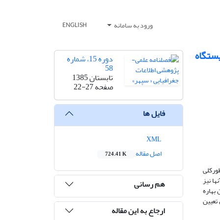
ورود به سامانه
ENGLISH
یستگاه
دوره 15، شماره
58
تابستان 1385
صفحه
22-27
فایل ها
XML
اصل مقاله
724.41 K
طورکلى
ها نیز
هم رسانی
بهاره
در ماه هاى سال تعیین
ارجاع به این مقاله