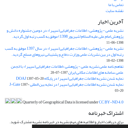
تماس با ما
نقشه سایت
آخرین اخبار
نشریه علمی - پژوهشی « اطلاعات جغرافیایی(سپهر)» در دومین جشنواره دانش و
پژوهش امام علی علیه السلام(شهریور 1398) موفق به کسب رتبه اول گردید.
1398-06-11
نشریه علمی - پژوهشی « اطلاعات جغرافیایی(سپهر)» در سال 1397 موفق به کسب
رتبه اول در بین نشریات علمی وزارت دفاع و پشتیبانی نیروهای مسلح گردید.
1398-02-18
تفاهم نامه علمی نشریه علمی - پژوهشی «اطلاعات جغرافیایی(سپهر)» با انجمن
علمی سامانه های اطلاعات مکانی ایران
1397-07-28
نمایه شدن نشریه اطلاعات جغرافیایی(سپهر) در پایگاه DOAJ
1397-05-20
نمایه شدن نشریه اطلاعات جغرافیایی(سپهر) در نمایه بین المللی J-Gate
1397-
03-20
Quarterly of Geographical Data is licensed under
CC BY-ND 4.0
اشتراک خبرنامه
برای دریافت اخبار و اطلاعیه های مهم نشریه در خبرنامه نشریه مشترک شوید.