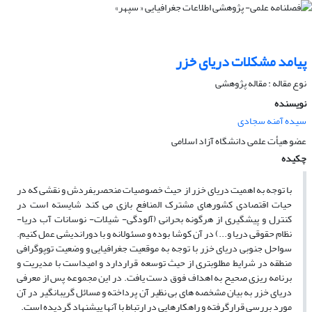
پیامد مشکلات دریاى خزر
نوع مقاله : مقاله پژوهشی
نویسنده
سیده آمنه سجادی
عضو هیأت علمى دانشگاه آزاد اسلامى
چکیده
با توجه به اهمیت دریاى خزر از حیث خصوصیات منحصربفردش و نقشى که در
حیات اقتصادى کشورهاى مشترک المنافع بازى مى‏ کند شایسته است در
کنترل و پیشگیرى از هرگونه بحرانى (آلودگى- شیلات- نوسانات آب دریا-
نظام حقوقى دریا و...) در آن کوشا بوده و مسئولانه و با دوراندیشى عمل کنیم.
سواحل جنوبى دریاى خزر با توجه به موقعیت جغرافیایى و وضعیت توپوگرافى
منطقه در شرایط مطلوبترى از حیث توسعه قراردارد و امیداست با مدیریت و
برنامه ریزى صحیح به اهداف فوق دست یافت. در این مجموعه پس از معرفى
دریاى خزر به بیان مشخصه‏ هاى بى نظیر آن پرداخته و مسائل گریبانگیر در آن
مورد بررسى قرارگرفته و راهکارهایى در ارتباط با آنها پیشنهاد گردیده است.