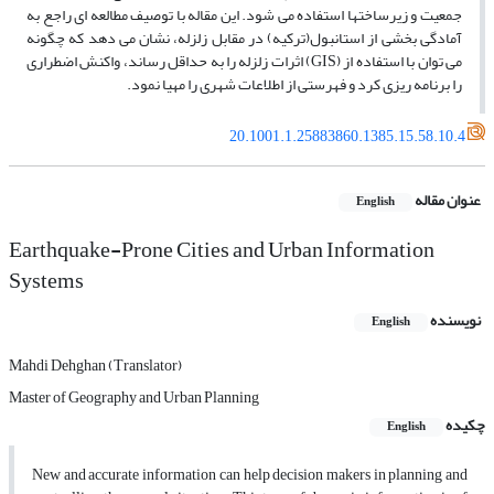
جمعیت و زیرساختها استفاده مى‏ شود. این مقاله با توصیف مطالعه‏ اى راجع به
آمادگى بخشى از استانبول(ترکیه) در مقابل زلزله، نشان مى ‏دهد که چگونه
مى‏ توان با استفاده از (GIS) اثرات زلزله را به حداقل رساند، واکنش اضطرارى
را برنامه ‏ریزى کرد و فهرستى از اطلاعات شهرى را مهیا نمود.
20.1001.1.25883860.1385.15.58.10.4
عنوان مقاله
English
Earthquake-Prone Cities and Urban Information
Systems
نویسنده
English
Mahdi Dehghan (Translator)
Master of Geography and Urban Planning
چکیده
English
New and accurate information can help decision makers in planning and