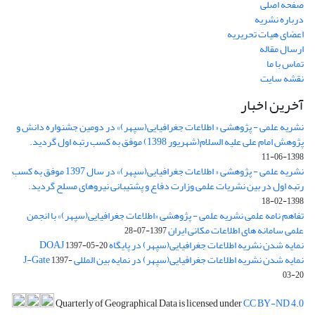
صفحه اصلی
درباره نشریه
اعضای هیات تحریریه
ارسال مقاله
تماس با ما
نقشه سایت
آخرین اخبار
نشریه علمی - پژوهشی « اطلاعات جغرافیایی(سپهر)» در دومین جشنواره دانش و
پژوهش امام علی علیه السلام(شهریور 1398) موفق به کسب رتبه اول گردید.
1398-06-11
نشریه علمی - پژوهشی « اطلاعات جغرافیایی(سپهر)» در سال 1397 موفق به کسب
رتبه اول در بین نشریات علمی وزارت دفاع و پشتیبانی نیروهای مسلح گردید.
1398-02-18
تفاهم نامه علمی نشریه علمی - پژوهشی «اطلاعات جغرافیایی(سپهر)» با انجمن
علمی سامانه های اطلاعات مکانی ایران
1397-07-28
نمایه شدن نشریه اطلاعات جغرافیایی(سپهر) در پایگاه DOAJ
1397-05-20
نمایه شدن نشریه اطلاعات جغرافیایی(سپهر) در نمایه بین المللی J-Gate
1397-
03-20
Quarterly of Geographical Data is licensed under
CC BY-ND 4.0