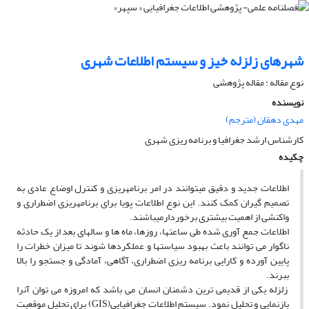
شهرهاى زلزله خیز و سیستم اطلاعات شهرى
نوع مقاله : مقاله پژوهشی
نویسنده
مهدی دهقان (مترجم)
کارشناس ارشد جغرافیا و برنامه ‏ریزى شهرى
چکیده
اطلاعات جدید و دقیق مى‏توانند در امر برنامه‏ریزى و کنترل اوضاع عادى به
تصمیم گیران کمک کنند. این نوع اطلاعات پویا براى برنامه‏ریزى اضطرارى و
واکنشى از اهمیت بیشترى برخوردارمى‏باشند.
اطلاعات جمع‏ آورى شده طى ساعتها، روزها، ماه ها و سالهاى بعد از یک حادثه
ناگوار مى‏ توانند باعث بهبود سیاستها و عملکردها شوند تا میزان خطرات را
پایین آورده و کارایى برنامه‏ ریزى اضطرارى، آگاهى، آمادگى و جستجو را بالا
ببرند.
زلزله یکى از قدیمى‏ ترین دشمنان انسان مى ‏باشد که امروزه مى‏ توان آنرا
بازنمایى و تحلیل نمود. سیستم اطلاعات جغرافیایى(GIS) براى تحلیل موقعیت