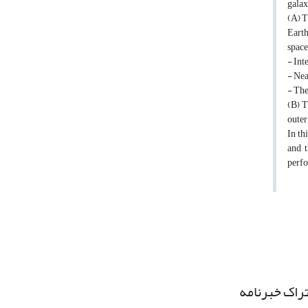
galax
(A) T
Earth
space
- Inte
- Nea
- The
(B) T
outer
In th
and t
perfo
راک خبرنامه