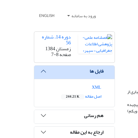
ورود به سامانه
ENGLISH
دوره 14، شماره
56
زمستان 1384
صفحه
7-8
فایل ها
XML
ارى از
اصل مقاله
244.21 K
پیچیده
ویکم)
هم رسانی
ارجاع به این مقاله