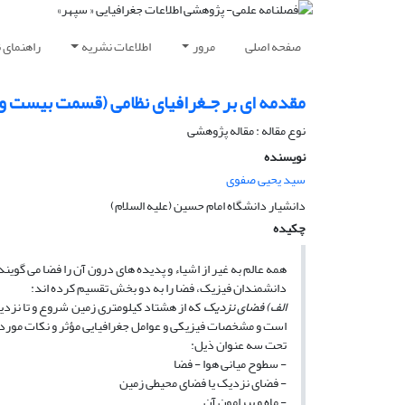
صفحه اصلی
مرور
اطلاعات نشریه
راهنمای 
مقدمه ‏اى بر جـغرافیاى نظامى (قسمت بیست و
نوع مقاله : مقاله پژوهشی
نویسنده
سید یحیی صفوی
دانشیار دانشگاه امام حسین (علیه‏ السلام)
چکیده
همه عالم به غیر از اشیاء و پدیده‏ هاى درون آن را فضا مى‏ گوی
دانشمندان فیزیک، فضا را به دو بخش تقسیم کرده‏ اند:
الف) فضاى نزدیک
که از هشتاد کیلومترى زمین شروع و تا نزدیک
است و مشخصات فیزیکى و عوامل جغرافیایى مؤثر و نکات مورد 
تحت سه عنوان ذیل:
- سطوح میانى هوا - فضا
- فضاى نزدیک یا فضاى محیطى زمین
- ماه و پیرامون آن