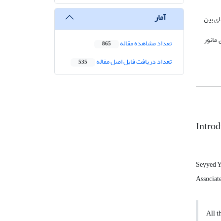
آمار
اى بین
 مانور
تعداد مشاهده مقاله
865
تعداد دریافت فایل اصل مقاله
535
Introd
Seyyed Y
Associat
All t