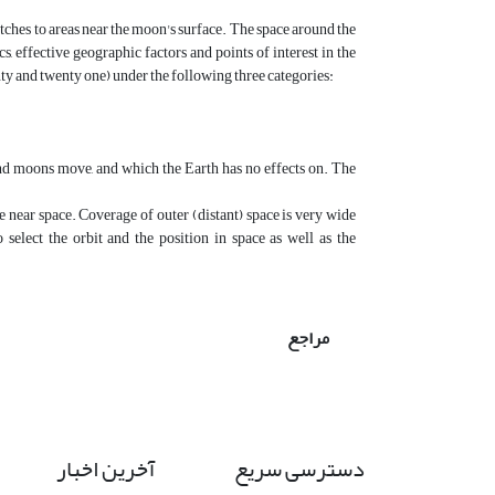
etches to areas near the moon's surface. The space around the
cs, effective geographic factors and points of interest in the
nty and twenty one) under the following three categories:
and moons move, and which the Earth has no effects on. The
the near space. Coverage of outer (distant) space is very wide
select the orbit and the position in space as well as the
مراجع
دسترسی سریع
آخرین اخبار