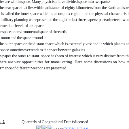
ies are within space. Many physicists have divided space into two parts:
he near space that lies within a distance of eighty kilometers from the Earth and str
 is called the inner space, which is a complex region, and the physical characteristi
 military planning were presented through the last three papers (parts nineteen, twe
rmediate levels of air – space;
r space or environmental space of the earth;
 moon and the space around it.
he outer space or the distant space which is extremely vast and in which planets 
 space sometimes extends to the space between galaxies.
is paper, the outer (distant) space has been of interest, which is very distinct from 
here are vast opportunities for maneuvering. Here, some discussions on how to 
rmance of different weapons are presented.
اشت
Quarterly of Geographical Data is licensed