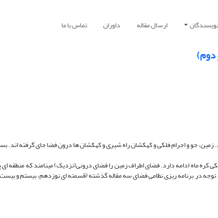
نویسندگان
ارسال مقاله
داوران
تماس با ما
 دوم)
ند. زمین، جو و اجرام فلکى و کهکشان راه شیرى و کهکشان ها درون فضا جاى گرفته‏ اند. بسی
ى کره ماه ادامه دارد. فضاى اطراف زمین را فضاى درونى(نزدیک) مى‏نامند که منطقه ‏اى 
توجه در برنامه ریزى نظامى فضاى سه مقاله گذشته (قسمته اى نوزدهم، بیستم و بیست 