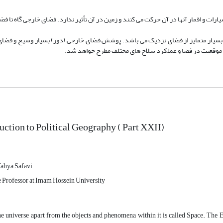
ات و اقمار آنها در آن حرکت مى‏ کنند و زمین در آن تأثیر ندارد. فضاى خارجى گاه تا فض
 بسیار متمایز از فضاى نزدیک مى‏ باشد. پوشش فضاى خارجى (دور) بسیار وسیع و فضاى
 و موقعیت در فضا و عملکرد سلاح­ هاى مختلف مطرح خواهد شد.
uction to Political Geography ( Part XXII)
ahya Safavi
e Professor at Imam Hossein University
he universe apart from the objects and phenomena within it is called Space. The E