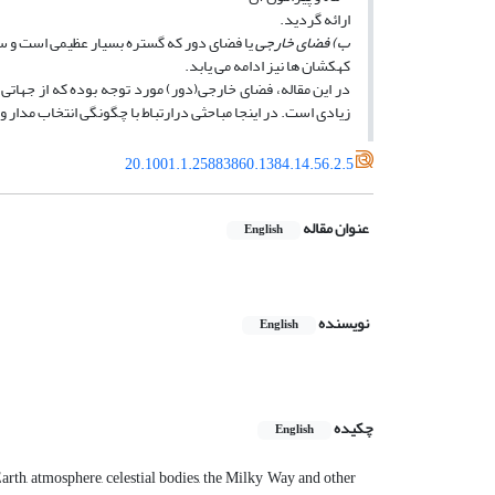
ارائه گردید.
ب) فضاى خارجى
یا فضاى دور که گستره بسیار عظیمى است و سیار
کهکشان ها نیز ادامه مى ‏یابد.
در این مقاله، فضاى خارجى(دور) مورد توجه بوده که از جهاتى
زیادى است. در اینجا مباحثى درارتباط با چگونگى انتخاب مدار
20.1001.1.25883860.1384.14.56.2.5
عنوان مقاله
English
نویسنده
English
چکیده
English
arth, atmosphere, celestial bodies, the Milky Way and other