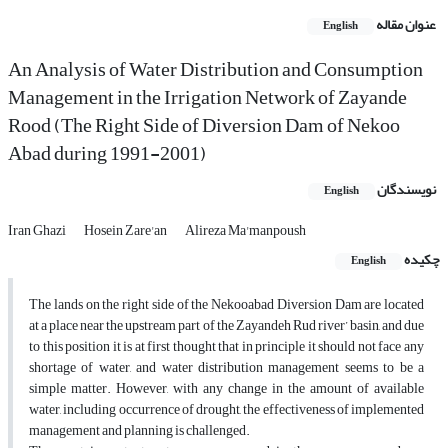
عنوان مقاله
English
An Analysis of Water Distribution and Consumption
Management in the Irrigation Network of Zayande
Rood (The Right Side of Diversion Dam of Nekoo
Abad during 1991-2001)
نویسندگان
English
Iran Ghazi
Hosein Zare'an
Alireza Ma'manpoush
چکیده
English
The lands on the right side of the Nekooabad Diversion Dam are located
at a place near the upstream part of the Zayandeh Rud river’ basin, and due
to this position it is at first thought that in principle it should not face any
shortage of water, and water distribution management seems to be a
simple matter. However, with any change in the amount of available
water, including occurrence of drought, the effectiveness of implemented
management and planning is challenged.