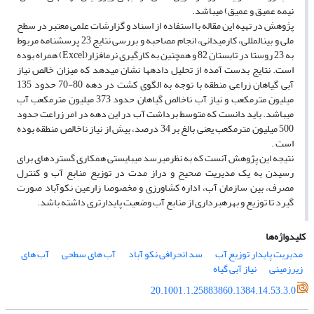
نیمه عمیق و عمیق) مى‏باشد.
پژوهش در تهیه این مقاله با استفاده از اسناد و گزارشات علمى معتبر در سطح
ملى و بین‏المللى، کارمیدانى، انجام مصاحبه و بررسى نتایج 23 پرسشنامه مربوط
به 23 روستا در تابستان 82 و همچنین به کارگیرى نرم‏افزار(Excel) همراه بوده
است. نتایج بدست آمده از تحلیل داده‏ها نشان مى‏دهد که میزان خالص نیاز
آبى گیاهان زراعى منطقه با توجه به الگوى کشت در دهه 80-70 حدود 135
میلیون مترمکعب و نیاز آب ناخالص گیاهان حدود 373 میلیون مترمکعب آب
مى‏باشد. باید دانست که متوسط برداشت آب در این دهه در امر زراعت حدود
500 میلیون مترمکعب یعنى بالغ بر 34 درصد، بیش از نیاز ناخالص منطقه بوده
است .
نتیجه این پژوهش آنست که به نظرمى‏رسد مى‏بایستى همکارى گسترده‏اى براى
رسیدن به یک مدیریت صحیح و دراز مدت در توزیع منابع آب و کنترل
مصرف، بین سازمان آب، اداره کشاورزى و مخصوصا زارعین نکوآباد صورت
گیرد تا توزیع و بهره‏بردارى از منابع آب وضعیت پایدارترى داشته باشد.
کلیدواژه‌ها
مدیریت پایدار توزیع آب
سد انحرافى نکو آباد
آب هاى سطحى
آب هاى
زیرزمینى
نیاز آبى گیاه
20.1001.1.25883860.1384.14.53.3.0