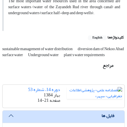
The most important water resources used in the area concerned are
surface waters (water of the Zayandeh Rud river through canal) and
underground waters (surface, half-deep and deep wells).
کلیدواژه‌ها
English
sustainable management of water distribution
diversion dam of Nekoo Abad
surface water
Underground water
plant's water requirements
مراجع
دوره 14، شماره 53
بهار 1384
صفحه
14-21
فایل ها