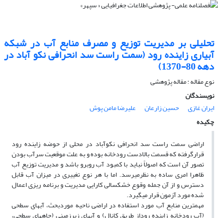
تحلیلى بر مدیریت توزیع و مصرف منابع آب در شبکه
آبیارى زاینده رود (سمت راست سد انحرافى نکو آباد در
دهه 80-1370)
نوع مقاله : مقاله پژوهشی
نویسندگان
ایران غازی
حسین زارعان
علیرضا مامن پوش
چکیده
اراضى سمت راست سد انحرافى نکوآباد در محلى از حوضه زاینده رود
قرارگرفته که قسمت بالادست رودخانه بوده و به علت موقعیت سرآب بودن
تصور آن است که اصولاً نباید با کمبود آب روبرو باشد و مدیریت توزیع آب
ظاهرا امرى ساده به نظرمى‏رسد. اما با هر نوع تغییرى در میزان آب قابل
دسترس و از آن جمله وقوع خشکسالى کارایى مدیریت و برنامه ریزى اعمال
شده مورد آزمون قرار مى‏گیرد.
مهمترین منابع آب مورد استفاده در اراضى ناحیه موردبحث، آب‏هاى سطحى
(آب رودخانه زاینده روداز طریق کانال) و آبهاى زیرزمینى (چاههاى سطحى،