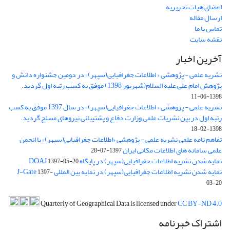
اعضای هیات تحریریه
ارسال مقاله
تماس با ما
نقشه سایت
آخرین اخبار
نشریه علمی - پژوهشی « اطلاعات جغرافیایی(سپهر)» در دومین جشنواره دانش و
پژوهش امام علی علیه السلام(شهریور 1398) موفق به کسب رتبه اول گردید.
1398-06-11
نشریه علمی - پژوهشی « اطلاعات جغرافیایی(سپهر)» در سال 1397 موفق به کسب
رتبه اول در بین نشریات علمی وزارت دفاع و پشتیبانی نیروهای مسلح گردید.
1398-02-18
تفاهم نامه علمی نشریه علمی - پژوهشی «اطلاعات جغرافیایی(سپهر)» با انجمن
علمی سامانه های اطلاعات مکانی ایران
1397-07-28
نمایه شدن نشریه اطلاعات جغرافیایی(سپهر) در پایگاه DOAJ
1397-05-20
نمایه شدن نشریه اطلاعات جغرافیایی(سپهر) در نمایه بین المللی J-Gate
1397-
03-20
Quarterly of Geographical Data is licensed under
CC BY-ND 4.0
اشتراک خبرنامه