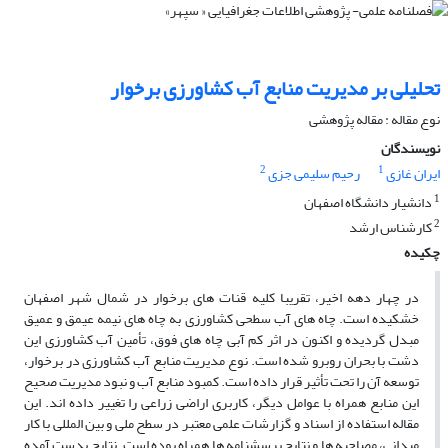
تحلیلى بر مدیریت منابع آب کشاورزى برخوار
نوع مقاله : مقاله پژوهشی
نویسندگان
2
1
ایران غازی
رحیم سلیمی جزی
1
دانشیار دانشگاه اصفهان
2
کارشناس ارشد
چکیده
در چهار دهه اخیر، تقریبا کلیه قنات­ هاى برخوار در شمال شهر اصفهان
خشکیده است. چاه­ هاى آب سطحى کشاورزى به چاه­ هاى نیمه عیمق و عمیق
مبدل گردیده و اکنون در اثر کم آبى چاه­ هاى فوق، تأمین آب کشاورزى این
دشت با بحران روبرو شده است. نوع مدیریت منابع آب کشاورزى در برخوار،
توسعه آن را تحت تأثیر قرار داده است. کمبود منابع آب و نبود مدیریت صحیح
این منابع همراه با عوامل دیگر، کاربرى اراضى زراعى را تغییر داده ‏اند. این
مقاله استفاده از اسناد و گزارشات علمى معتبر در سطح ملى و بین‏ المللى با کار
میدانى، مصاحبه‏ ها و نتایج پرسشنامه‏ ها همراه بوده است. نتایج بدست آمده