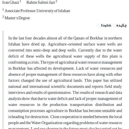
1
2
Iran Ghazi
Rahim Salimi Jazi
1
Associate Professor, University of Isfahan
2
Master's Degree
چکیده
English
In the last four decades, almost all of the Qanats of Borkhar in northern
Isfahan have dried up. Agriculture-oriented surface water wells are
converted into semi-deep and deep wells. Currently, due to the water
deficit of these wells, the agricultural water supply of this plain is
confronting a crisis. The type of agricultural water resource management
in Borkhar has affected its development. Lack of water resources and
absence of proper management of these resources have, along with other
factors, changed the use of agricultural lands. This paper has utilized
national and international scientific documents and reports, field study,
interviews and results of questionnaires. The results of research and data
analysis show that due to water deficit and lack of proper management of
water resources in the production, transportation, distribution and
consumption processes, agriculture in Borkhar has become unstable and
is heading for destruction. Close cooperation is needed between the local
people and the Water Organization regarding problems of water resource
management. Land use changes in the future must also be carried out by