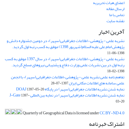
اعضای هیات تحریریه
ارسال مقاله
تماس با ما
نقشه سایت
آخرین اخبار
نشریه علمی - پژوهشی « اطلاعات جغرافیایی(سپهر)» در دومین جشنواره دانش و
پژوهش امام علی علیه السلام(شهریور 1398) موفق به کسب رتبه اول گردید.
1398-06-11
نشریه علمی - پژوهشی « اطلاعات جغرافیایی(سپهر)» در سال 1397 موفق به کسب
رتبه اول در بین نشریات علمی وزارت دفاع و پشتیبانی نیروهای مسلح گردید.
1398-02-18
تفاهم نامه علمی نشریه علمی - پژوهشی «اطلاعات جغرافیایی(سپهر)» با انجمن
علمی سامانه های اطلاعات مکانی ایران
1397-07-28
نمایه شدن نشریه اطلاعات جغرافیایی(سپهر) در پایگاه DOAJ
1397-05-20
نمایه شدن نشریه اطلاعات جغرافیایی(سپهر) در نمایه بین المللی J-Gate
1397-
03-20
Quarterly of Geographical Data is licensed under
CC BY-ND 4.0
اشتراک خبرنامه