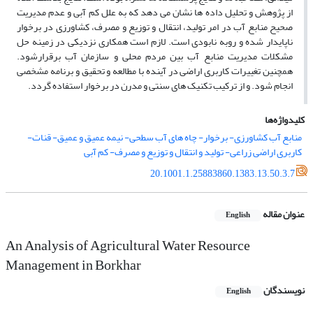
از پژوهش و تحلیل داده‏ ها نشان مى ‏دهد که به علل کم آبى و عدم مدیریت
صحیح منابع آب در امر تولید، انتقال و توزیع و مصرف، کشاورزى در برخوار
ناپایدار شده و روبه نابودى است. لازم است همکارى نزدیکى در زمینه حل
مشکلات مدیریت منابع آب بین مردم محلى و سازمان آب برقرارشود.
همچنین تغییرات کاربرى اراضى در آینده با مطالعه و تحقیق و برنامه مشخصى
انجام شود. و از ترکیب تکنیک ­هاى سنتى و مدرن در برخوار استفاده گردد.
کلیدواژه‌ها
منابع آب کشاورزى- برخوار- چاه هاى آب سطحى- نیمه عمیق و عمیق- قنات-
کاربرى اراضى زراعى- تولید و انتقال و توزیع و مصرف- کم آبى
20.1001.1.25883860.1383.13.50.3.7
عنوان مقاله
English
An Analysis of Agricultural Water Resource
Management in Borkhar
نویسندگان
English