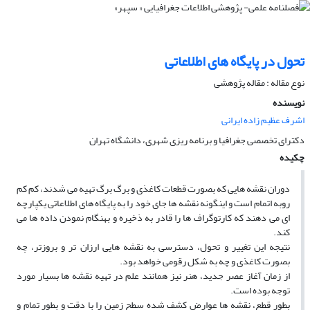
تحول در پایگاه ‏هاى اطلاعاتى
نوع مقاله : مقاله پژوهشی
نویسنده
اشرف عظیم زاده ایرانی
دکترای تخصصی جغرافیا و برنامه ریزی شهری، دانشگاه تهران
چکیده
دوران نقشه‏ هایى که بصورت قطعات کاغذى و برگ برگ تهیه مى‏ شدند، کم ‏کم
روبه اتمام است و اینگونه نقشه‏ ها جاى خود را به پایگاه هاى اطلاعاتى یکپارچه‏
اى مى‏ دهند که کارتوگراف ها را قادر به ذخیره و بهنگام نمودن داده‏ ها مى‏
کند.
نتیجه این تغییر و تحول، دسترسى به نقشه‏ هایى ارزان‏ تر و بروزتر، چه
بصورت کاغذى و چه به شکل رقومى خواهد بود.
از زمان آغاز عصر جدید، هنر نیز همانند علم در تهیه نقشه‏ ها بسیار مورد
توجه بوده است.
بطور قطع، نقشه‏ ها عوارض کشف شده سطح زمین را با دقت و بطور تمام و