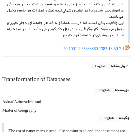
کمال ثبت مى‏ کنند. اما حفظ زیبایى نقشه و همچنین ثبت ذخایر فرهنگى
فراموش نمى‏ شود زیرا در اغلب روشهاى تهیه نقشه، تفکرات هر جامعه دخیل
مى ‏باشد.
این واقعیت باقى است، اما درست همانگونه که هر جامعه‏ اى دچار تغییر و
تحول مى‏ شود، کارتوگرافى نیز درحال دگرگونى مى‏ باشد. ما در میانه راه
انقلاب در روشهاى تهیه نقشه قرار داریم.
20.1001.1.25883860.1383.13.50.7.1
عنوان مقاله
English
Transformation of Databases
نویسنده
English
Ashraf Azimzadeh Irani
Master of Geography
چکیده
English
The era of paper maps is gradually coming to an end, and these maps are