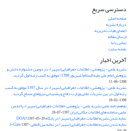
دسترسی سریع
صفحه اصلی
درباره نشریه
اعضای هیات تحریریه
ارسال مقاله
تماس با ما
نقشه سایت
آخرین اخبار
نشریه علمی - پژوهشی « اطلاعات جغرافیایی(سپهر)» در دومین جشنواره دانش و
پژوهش امام علی علیه السلام(شهریور 1398) موفق به کسب رتبه اول گردید.
1398-06-11
نشریه علمی - پژوهشی « اطلاعات جغرافیایی(سپهر)» در سال 1397 موفق به کسب
رتبه اول در بین نشریات علمی وزارت دفاع و پشتیبانی نیروهای مسلح گردید.
1398-02-18
تفاهم نامه علمی نشریه علمی - پژوهشی «اطلاعات جغرافیایی(سپهر)» با انجمن
علمی سامانه های اطلاعات مکانی ایران
1397-07-28
نمایه شدن نشریه اطلاعات جغرافیایی(سپهر) در پایگاه DOAJ
1397-05-20
نمایه شدن نشریه اطلاعات جغرافیایی(سپهر) در نمایه بین المللی J-Gate
1397-
03-20