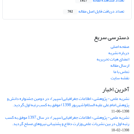
تعداد مشاهده مقاله
1,627
تعداد دریافت فایل اصل مقاله
702
دسترسی سریع
صفحه اصلی
درباره نشریه
اعضای هیات تحریریه
ارسال مقاله
تماس با ما
نقشه سایت
آخرین اخبار
نشریه علمی - پژوهشی « اطلاعات جغرافیایی(سپهر)» در دومین جشنواره دانش و
پژوهش امام علی علیه السلام(شهریور 1398) موفق به کسب رتبه اول گردید.
1398-06-11
نشریه علمی - پژوهشی « اطلاعات جغرافیایی(سپهر)» در سال 1397 موفق به کسب
رتبه اول در بین نشریات علمی وزارت دفاع و پشتیبانی نیروهای مسلح گردید.
1398-02-18