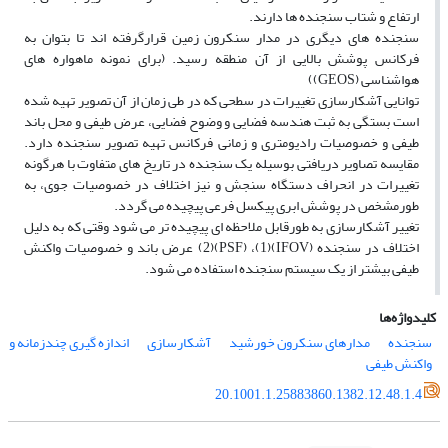
ارتفاع و شتاب سنجنده ‏ها دارند.
سنجنده ‏هاى دیگرى در مدار سنکرون زمین قرارگرفته ‏اند تا بتوان به
فرکانس پوشش بالایى از آن منطقه رسید. (براى نمونه ماهواره ‏هاى
هواشناسى (GEOS))
توانایى آشکارسازى تغییرات در سطحى که در طى زمان از آن تصویر تهیه شده
است بستگى به ثبت هندسه فضایى و وضوح فضایى، عرض طیفى و محل باند
طیفى و خصوصیات رادیومترى و زمانى فرکانس تهیه تصویر سنجنده دارد.
مقایسه تصاویر دریافتى بوسیله یک سنجنده در تاریخ ­هاى متفاوت با هرگونه
تغییرات در انحراف دستگاه سنجش و نیز اختلاف در خصوصیات جوى، به
طورمشخص در پوشش ابرى پیکسل فرعى پیچیده مى‏ گردد.
تغییر آشکارسازى به طورقابل ملاحظه ‏اى پیچیده‏ تر مى ‏شود وقتى که به دلیل
اختلاف در سنجنده (IFOV)(1)، (PSF)(2) عرض باند و خصوصیات واکنش
طیفى بیشتر از یک سیستم سنجنده استفاده مى ‏شود.
کلیدواژه‌ها
سنجنده
مدارهاى سنکرون خورشید
آشکارسازى
اندازه‏ گیرى چندزمانه و
واکنش طیفى
20.1001.1.25883860.1382.12.48.1.4