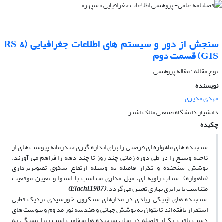
سنجش از دور و سیستم‏ هاى اطلاعات جغرافیایى (RS &
GIS) قسمت دوم
نوع مقاله : مقاله پژوهشی
نویسنده
مهدی مدیری
دانشیار دانشگاه صنعتی مالک اشتر
چکیده
سنجنده‏ هاى ماهواره ‏اى فرصتى را براى اندازه ‏گیرى چندزمانه پیوست ه‏اى از
ناحیه وسیع را در طى دوره زمانى چند روز تا چند دهه را فراهم مى‏ آورند.
پوشش سنجنده و تکرار فاصله به وسیله ارتفاع سکوى تصویربردارى
(ماهواره)، شتاب زاویه ‏اى، میل مدارى متناسب با استوا و تعیین موقعیت
متناسب با برابرى بهارى تعیین مى‏ گردد.
(
Elachi,1987
)
سنجنده های آپتیکى زیادى در مدارهاى سنکرون خورشیدى نزدیک قطبى
استقرار یافته‏ اند تا بتوان به پوشش جهانى و هندسه نور مداوم و پیوست ه‏اى
دست یافت. تکرار فاصله در میان سنجنده ‏ها متفاوت است زیرا بستگى به