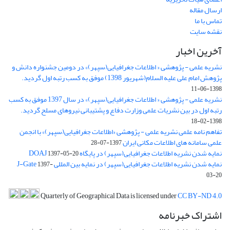
ارسال مقاله
تماس با ما
نقشه سایت
آخرین اخبار
نشریه علمی - پژوهشی « اطلاعات جغرافیایی(سپهر)» در دومین جشنواره دانش و
پژوهش امام علی علیه السلام(شهریور 1398) موفق به کسب رتبه اول گردید.
1398-06-11
نشریه علمی - پژوهشی « اطلاعات جغرافیایی(سپهر)» در سال 1397 موفق به کسب
رتبه اول در بین نشریات علمی وزارت دفاع و پشتیبانی نیروهای مسلح گردید.
1398-02-18
تفاهم نامه علمی نشریه علمی - پژوهشی «اطلاعات جغرافیایی(سپهر)» با انجمن
علمی سامانه های اطلاعات مکانی ایران
1397-07-28
نمایه شدن نشریه اطلاعات جغرافیایی(سپهر) در پایگاه DOAJ
1397-05-20
نمایه شدن نشریه اطلاعات جغرافیایی(سپهر) در نمایه بین المللی J-Gate
1397-
03-20
Quarterly of Geographical Data is licensed under
CC BY-ND 4.0
اشتراک خبرنامه