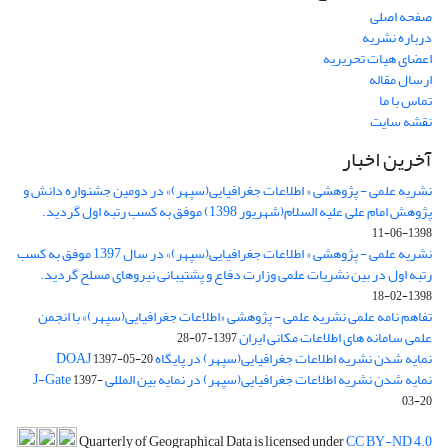
صفحه اصلی
درباره نشریه
اعضای هیات تحریریه
ارسال مقاله
تماس با ما
نقشه سایت
آخرین اخبار
نشریه علمی - پژوهشی « اطلاعات جغرافیایی(سپهر)» در دومین جشنواره دانش و
پژوهش امام علی علیه السلام(شهریور 1398) موفق به کسب رتبه اول گردید.
1398-06-11
نشریه علمی - پژوهشی « اطلاعات جغرافیایی(سپهر)» در سال 1397 موفق به کسب
رتبه اول در بین نشریات علمی وزارت دفاع و پشتیبانی نیروهای مسلح گردید.
1398-02-18
تفاهم نامه علمی نشریه علمی - پژوهشی «اطلاعات جغرافیایی(سپهر)» با انجمن
علمی سامانه های اطلاعات مکانی ایران
1397-07-28
نمایه شدن نشریه اطلاعات جغرافیایی(سپهر) در پایگاه DOAJ
1397-05-20
نمایه شدن نشریه اطلاعات جغرافیایی(سپهر) در نمایه بین المللی J-Gate
1397-
03-20
Quarterly of Geographical Data is licensed under
CC BY-ND 4.0