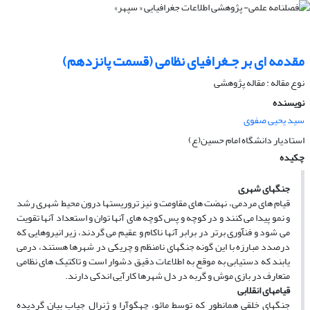
مقدمه‏ اى بر جـغرافیاى نظامى (قسمت پانزدهم)
نوع مقاله : مقاله پژوهشی
نویسنده
سید یحیی صفوی
استادیار دانشگاه امام حسین(ع)
چکیده
جنگهاى شهرى
قیام­ هاى مردمى، نهضت‏ هاى مقاومت و نیز تروریست‏ها درون محیط شهرى رشد
و نمو پیدا مى‏ کنند و در کوچه و پس کوچه‏ هاى آنها توان و استعداد آنها تقویت
مى ‏شود و فن‏آورى برتر در برابر آنها ناکام و عقیم مى‏ گردند، زیر انیروهایى که
درصدد مبارزه با این گونه جنگهاى نامنظم و چریکى در شهرها هستند، درمى‏
یابند که دستیابى به موقع به اطلاعات دقیق دشوار است و تاکتیک‏ هاى نظامى‏
متعارف در بازى موش و گربه در دل شهرها کارآیى اندکى دارند.
قیام­هاى انقلابى
جنگهاى خلقى همانطور که توسط مائو، چه‏گوآرا و ژنرال جیاب بیان گردیده