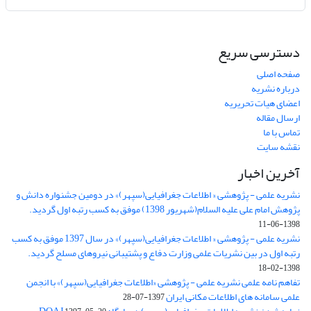
دسترسی سریع
صفحه اصلی
درباره نشریه
اعضای هیات تحریریه
ارسال مقاله
تماس با ما
نقشه سایت
آخرین اخبار
نشریه علمی - پژوهشی « اطلاعات جغرافیایی(سپهر)» در دومین جشنواره دانش و
پژوهش امام علی علیه السلام(شهریور 1398) موفق به کسب رتبه اول گردید.
1398-06-11
نشریه علمی - پژوهشی « اطلاعات جغرافیایی(سپهر)» در سال 1397 موفق به کسب
رتبه اول در بین نشریات علمی وزارت دفاع و پشتیبانی نیروهای مسلح گردید.
1398-02-18
تفاهم نامه علمی نشریه علمی - پژوهشی «اطلاعات جغرافیایی(سپهر)» با انجمن
علمی سامانه های اطلاعات مکانی ایران
1397-07-28