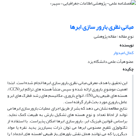
مبانى نظرى بارور سازى ابرها
نوع مقاله : مقاله پژوهشی
نویسنده
کمال امیدوار
عضو هیأت علمى دانشگاه یزد
چکیده
این تحقیق با هدف معرفى مبانى نظرى بارورسازى ابرها انجام شده است. ابتدا
اهمیت موضوع بارورى ارائه شده و سپس منشأ هسته‏ هاى تراکم ابر(CCN)،
هسته‏ هاى طبیعى یخى(IN)، انواع بارورى، مکانیسم‏ هاى رشد قطرک‏ هاى ابر و
عامل بارورى مورد بحث قرار گرفته است .
نتایج مطالعه نشان مى‏ دهد که بشر از طریق اجراى عملیات بارورسازى ابرها مى‏
تواند از لحاظ تعداد و نوع هسته‏ هاى تشکیل بارش به طبیعت کمک نماید.
براساس قوانین فیزیک ابر، بارورسازى ابرها امکان‏ پذیراست. با استفاده از
تکنولوژى تلقیح مصنوعى ابرها مى ‏توان ذرات بسیارریز یدید نقره یا مواد
دیگرى را که مى ‏توانند همان نقش بلورهاى یخ طبیعى (هسته‏ هاى انجماد) را