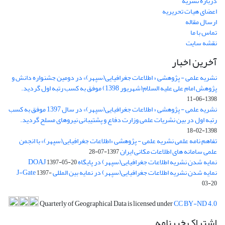
درباره نشریه
اعضای هیات تحریریه
ارسال مقاله
تماس با ما
نقشه سایت
آخرین اخبار
نشریه علمی - پژوهشی « اطلاعات جغرافیایی(سپهر)» در دومین جشنواره دانش و
پژوهش امام علی علیه السلام(شهریور 1398) موفق به کسب رتبه اول گردید.
1398-06-11
نشریه علمی - پژوهشی « اطلاعات جغرافیایی(سپهر)» در سال 1397 موفق به کسب
رتبه اول در بین نشریات علمی وزارت دفاع و پشتیبانی نیروهای مسلح گردید.
1398-02-18
تفاهم نامه علمی نشریه علمی - پژوهشی «اطلاعات جغرافیایی(سپهر)» با انجمن
علمی سامانه های اطلاعات مکانی ایران
1397-07-28
نمایه شدن نشریه اطلاعات جغرافیایی(سپهر) در پایگاه DOAJ
1397-05-20
نمایه شدن نشریه اطلاعات جغرافیایی(سپهر) در نمایه بین المللی J-Gate
1397-
03-20
Quarterly of Geographical Data is licensed under
CC BY-ND 4.0
اشتراک خبرنامه