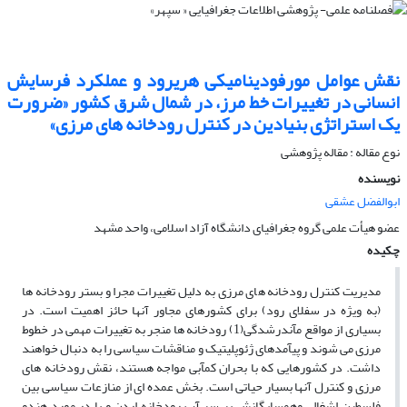
نقش عوامل مورفودینامیکى هریرود و عملکرد فرسایش
انسانى در تغییرات خط مرز، در شمال شرق کشور «ضرورت
یک استراتژى بنیادین در کنترل رودخانه‏ هاى مرزى»
نوع مقاله : مقاله پژوهشی
نویسنده
ابوالفضل عشقی
عضو هیأت علمى گروه جغرافیاى دانشگاه آزاد اسلامى، واحد مشهد
چکیده
مدیریت کنترل رودخانه‏ هاى مرزى به دلیل تغییرات مجرا و بستر رودخانه‏ ها
(به ویژه در سفلاى رود) براى کشورهاى مجاور آنها حائز اهمیت است. در
بسیارى از مواقع مآندرشدگى(1) رودخانه‏ ها منجر به تغییرات مهمى در خطوط
مرزى مى‏ شوند و پى‏آمدهاى ژئوپلیتیک و مناقشات سیاسى را به دنبال خواهند
داشت. در کشورهایى که با بحران کم‏آبى مواجه هستند، نقش رودخانه‏ هاى
مرزى و کنترل آنها بسیار حیاتى است. بخش عمده‏ اى از منازعات سیاسى بین
فلسطین اشغالى وهمسایگانش بر سر آب رودخانه اردن و یا در مورد هندو