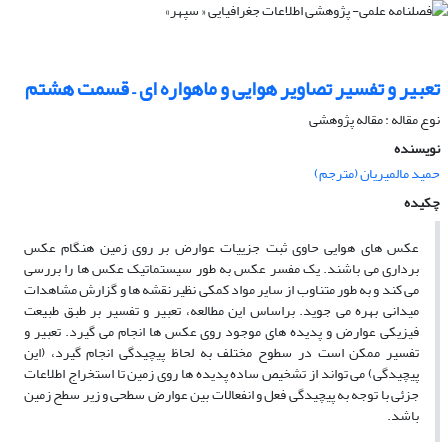
تعبیر و تفسیر تصاویر هوایی و ماهواره ای – قسمت هشتم
نوع مقاله : مقاله پژوهشی
نویسنده
حمید مالمیریان (مترجم)
چکیده
عکس های هوایی حاوی ثبت جزییات عوارض بر روی زمین هنگام عکس
برداری می­ باشند. یک مفسر عکس به طور سیستماتیک عکس ها را بررسی
می­ کند و به طور متناوب از سایر مواد کمکی نظیر نقشه­ ها و گزارش مشاهدات
میدانی بهره می­ جوید. براساس این مطالعه، تعبیر و تفسیر بر طبق طبیعت
فیزیکی عوارض و پدیده­ های موجود روی عکس ها انجام می گیرد. تعبیر و
تفسیر ممکن است در سطوح مختلف به لحاظ پیچیدگی انجام گیرد، (این
پیچیدگی) می تواند از تشخیص ساده پدیده ­ها روی زمین تا استخراج اطلاعات
جزئی با توجه به پیچیدگی فعل و انفعالات بین عوارض سطحی و زیر سطح زمین
باشد.