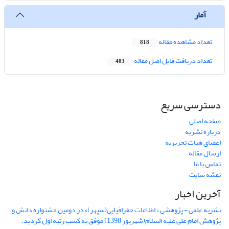
آمار
تعداد مشاهده مقاله
818
تعداد دریافت فایل اصل مقاله
483
دسترسی سریع
صفحه اصلی
درباره نشریه
اعضای هیات تحریریه
ارسال مقاله
تماس با ما
نقشه سایت
آخرین اخبار
نشریه علمی - پژوهشی « اطلاعات جغرافیایی(سپهر)» در دومین جشنواره دانش و
پژوهش امام علی علیه السلام(شهریور 1398) موفق به کسب رتبه اول گردید.