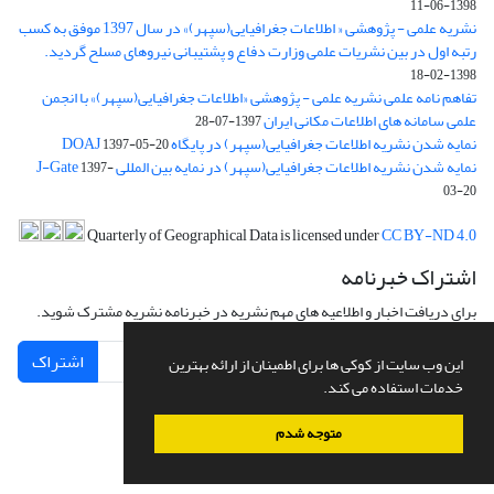
1398-06-11
نشریه علمی - پژوهشی « اطلاعات جغرافیایی(سپهر)» در سال 1397 موفق به کسب
رتبه اول در بین نشریات علمی وزارت دفاع و پشتیبانی نیروهای مسلح گردید.
1398-02-18
تفاهم نامه علمی نشریه علمی - پژوهشی «اطلاعات جغرافیایی(سپهر)» با انجمن
علمی سامانه های اطلاعات مکانی ایران
1397-07-28
نمایه شدن نشریه اطلاعات جغرافیایی(سپهر) در پایگاه DOAJ
1397-05-20
نمایه شدن نشریه اطلاعات جغرافیایی(سپهر) در نمایه بین المللی J-Gate
1397-
03-20
Quarterly of Geographical Data is licensed under
CC BY-ND 4.0
اشتراک خبرنامه
برای دریافت اخبار و اطلاعیه های مهم نشریه در خبرنامه نشریه مشترک شوید.
اشتراک
این وب سایت از کوکی ها برای اطمینان از ارائه بهترین
خدمات استفاده می کند.
متوجه شدم
سامانه مدیریت نشریات علمی.
طراحی و پیاده سازی از
سیناوب