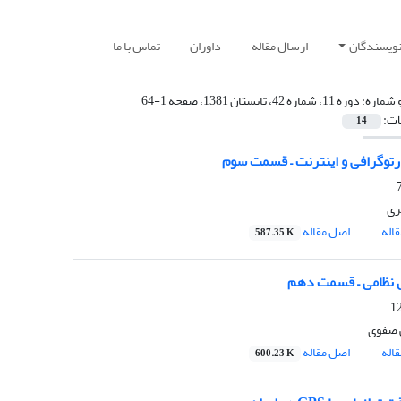
نویسندگان
ارسال مقاله
داوران
تماس با ما
 شماره:
دوره 11، شماره 42، تابستان 1381، صفحه 1-64
ات:
14
ارتوگرافی و اینترنت – قسمت سوم
ری
اله
اصل مقاله
587.35 K
 نظامی – قسمت دهم
 صفوی
اله
اصل مقاله
600.23 K