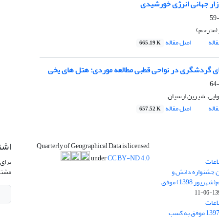
زار جهانی انرژی خورشیدی
 (مترجم)
اله
اصل مقاله
665.19 K
ی گردشگری در نواحی قطبی مطالعه موردی: هتل های یخی
ایی، شیرین ارسیان
اله
اصل مقاله
657.52 K
اشت
Quarterly of Geographical Data is licensed
under
CC BY-ND 4.0
اعات
برای 
ن جشنواره دانش و
مشتر
پژوهش امام علی علیه السلام(شهریور 1398) موفق
1398-
اعات
جغرافیایی(سپهر)» در سال 1397 موفق به کسب