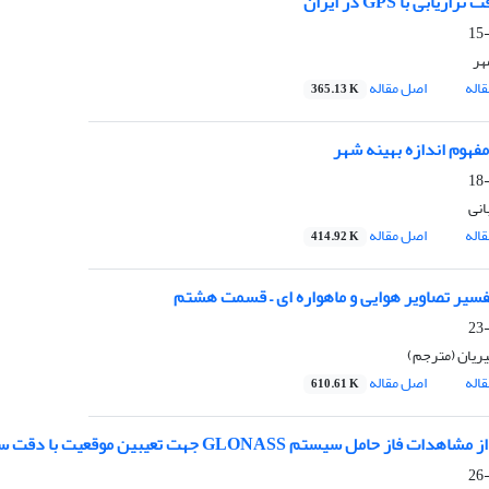
زیابی با GPS در ایران
هر
اله
اصل مقاله
365.13 K
مفهوم اندازه بهینه شهر
نی
اله
اصل مقاله
414.92 K
تفسیر تصاویر هوایی و ماهواره ای – قسمت هشتم
یریان (مترجم)
اله
اصل مقاله
610.61 K
حامل سیستم GLONASS جهت تعیبین موقعیت با دقت سانتی متری با استفاده از سیستم GLONASS