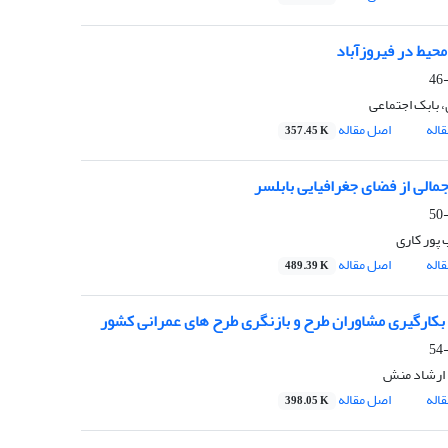
حیط در فیروزآباد
، بابک اجتماعی
اله
اصل مقاله
357.45 K
مالی از فضای جغرافیایی بابلسر
پور کاری
اله
اصل مقاله
489.39 K
 بکارگیری مشاوران طرح و بازنگری طرح های عمرانی کشور
 ارشاد منش
اله
اصل مقاله
398.05 K