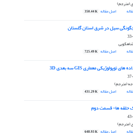
ی (مترجم)
اله
اصل مقاله
350.44 K
گونگی سیل در شرق استان گلستان
شاهکویی
اله
اصل مقاله
725.49 K
های توپولوژیکی معماری GIS سه بعدی 3D
ه (مترجم)
اله
اصل مقاله
431.29 K
ک حلقه ها- قسمت دوم
ی (مترجم)
اله
اصل مقاله
648.93 K