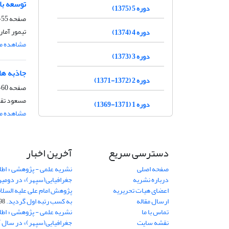
توسعه با
دوره 5 (1375)
صفحه
55-59
تیمور آمار
دوره 4 (1374)
مشاهده مق
دوره 3 (1373)
جاذبه ها
دوره 2 (1372-1371)
صفحه
60-64
مسعود تقو
دوره 1 (1371-1369)
مشاهده مق
دسترسی سریع
آخرین اخبار
صفحه اصلی
نشریه علمی - پژوهشی « اطل
درباره نشریه
جغرافیایی(سپهر)» در دومی
اعضای هیات تحریریه
ارسال مقاله
به کسب رتبه اول گردید.
06-11
تماس با ما
نشریه علمی - پژوهشی « اطل
نقشه سایت