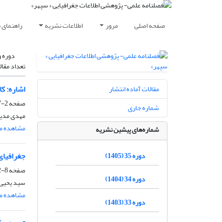
صفحه اصلی
مرور
اطلاعات نشریه
راهنمای 
دوره و
تعداد مقال
اشاره: ک
مقالات آماده انتشار
صفحه
2-7
شماره جاری
مهدی مدی
مشاهده مق
شماره‌های پیشین نشریه
جغرافیای
دوره 35 (1405)
صفحه
8-12
دوره 34 (1404)
سید یحیی
مشاهده مق
دوره 33 (1403)