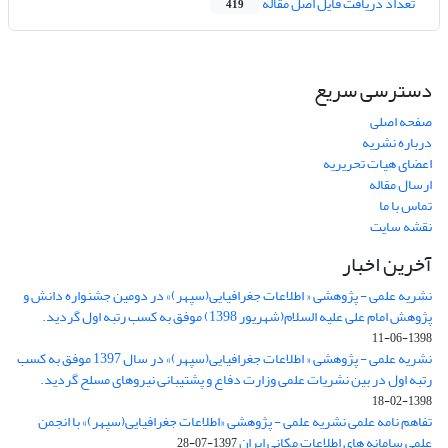
تعداد دریافت فایل اصل مقاله
419
دسترسی سریع
صفحه اصلی
درباره نشریه
اعضای هیات تحریریه
ارسال مقاله
تماس با ما
نقشه سایت
آخرین اخبار
نشریه علمی - پژوهشی « اطلاعات جغرافیایی(سپهر)» در دومین جشنواره دانش و
پژوهش امام علی علیه السلام(شهریور 1398) موفق به کسب رتبه اول گردید.
1398-06-11
نشریه علمی - پژوهشی « اطلاعات جغرافیایی(سپهر)» در سال 1397 موفق به کسب
رتبه اول در بین نشریات علمی وزارت دفاع و پشتیبانی نیروهای مسلح گردید.
1398-02-18
تفاهم نامه علمی نشریه علمی - پژوهشی «اطلاعات جغرافیایی(سپهر)» با انجمن
علمی سامانه های اطلاعات مکانی ایران
1397-07-28