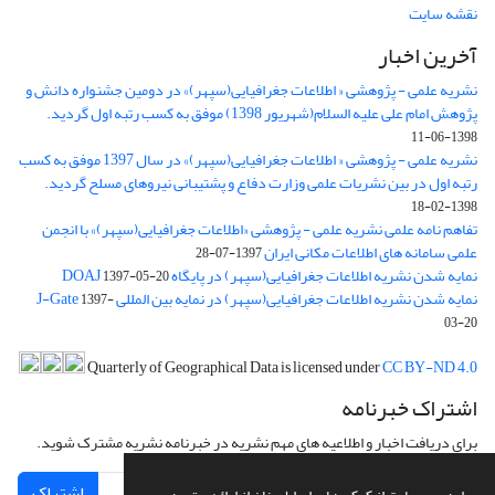
نقشه سایت
آخرین اخبار
نشریه علمی - پژوهشی « اطلاعات جغرافیایی(سپهر)» در دومین جشنواره دانش و
پژوهش امام علی علیه السلام(شهریور 1398) موفق به کسب رتبه اول گردید.
1398-06-11
نشریه علمی - پژوهشی « اطلاعات جغرافیایی(سپهر)» در سال 1397 موفق به کسب
رتبه اول در بین نشریات علمی وزارت دفاع و پشتیبانی نیروهای مسلح گردید.
1398-02-18
تفاهم نامه علمی نشریه علمی - پژوهشی «اطلاعات جغرافیایی(سپهر)» با انجمن
علمی سامانه های اطلاعات مکانی ایران
1397-07-28
نمایه شدن نشریه اطلاعات جغرافیایی(سپهر) در پایگاه DOAJ
1397-05-20
نمایه شدن نشریه اطلاعات جغرافیایی(سپهر) در نمایه بین المللی J-Gate
1397-
03-20
Quarterly of Geographical Data is licensed under
CC BY-ND 4.0
اشتراک خبرنامه
برای دریافت اخبار و اطلاعیه های مهم نشریه در خبرنامه نشریه مشترک شوید.
اشتراک