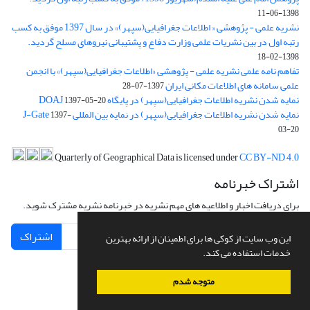
1398-06-11
نشریه علمی - پژوهشی « اطلاعات جغرافیایی(سپهر)» در سال 1397 موفق به کسب
رتبه اول در بین نشریات علمی وزارت دفاع و پشتیبانی نیروهای مسلح گردید.
1398-02-18
تفاهم نامه علمی نشریه علمی - پژوهشی «اطلاعات جغرافیایی(سپهر)» با انجمن
علمی سامانه های اطلاعات مکانی ایران
1397-07-28
نمایه شدن نشریه اطلاعات جغرافیایی(سپهر) در پایگاه DOAJ
1397-05-20
نمایه شدن نشریه اطلاعات جغرافیایی(سپهر) در نمایه بین المللی J-Gate
1397-
03-20
Quarterly of Geographical Data is licensed under
CC BY-ND 4.0
اشتراک خبرنامه
برای دریافت اخبار و اطلاعیه های مهم نشریه در خبرنامه نشریه مشترک شوید.
اشتراک
این وب سایت از کوکی ها برای اطمینان از ارائه بهترین
خدمات استفاده می کند.
متوجه شدم
سامانه مدیریت نشریات علمی.
طراحی و پیاده سازی از
سیناوب