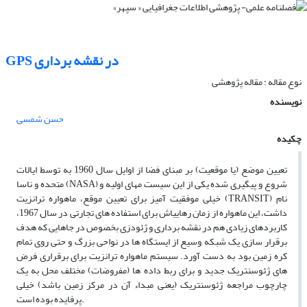
GPS در نقشه برداری
نوع مقاله : مقاله پژوهشی
نویسنده
حسن شمسی
چکیده
تعیین موضع (یا موقعیت) بر مبنای فضا از اوایل سال 1960 به توسط ایالات
متحده و ناسا (NASA) شروع و پیگیری شده یکی از این سیست مهای اولیه و
خیلی موفقیت ­آمیز برای تعیین موقع، ماهواره ترانزیت (TRANSIT) نام
داشت، این ماهواره از زمان رهایی­اش برای استفاده­ های تجارتی در سال 1967،
کاربردهای زیادی هم در نقشه ­برداری و ژئودزی بخصوص در جاهایی که هدف
برقرار سازی یک شبکه وسیع از ایستگاه­ ها در نواحی بزرگ و حتی روی تمام
کره زمین بود به دست آورد. سیستم ماهواره ترانزیت برای برقراری فرض
های ژئوسنتریک جدید و برای ربط داده ­ها (مفروضات) مختلف محل به یک
چارچوب مراجعه ژئوسنتریک (یعنی مبداء آن در مرکز زمین باشد) خیلی
پرفایده بوده است.