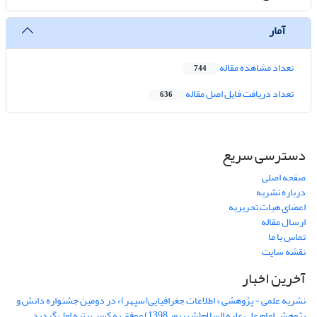
آمار
تعداد مشاهده مقاله
744
تعداد دریافت فایل اصل مقاله
636
دسترسی سریع
صفحه اصلی
درباره نشریه
اعضای هیات تحریریه
ارسال مقاله
تماس با ما
نقشه سایت
آخرین اخبار
نشریه علمی - پژوهشی « اطلاعات جغرافیایی(سپهر)» در دومین جشنواره دانش و
پژوهش امام علی علیه السلام(شهریور 1398) موفق به کسب رتبه اول گردید.