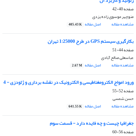
ژئوئید و کاربرد آن
صفحه
40-42
منوچهر موسوی زاده یزدی
مشاهده مقاله
اصل مقاله
405.43 K
بکارگیری سیستم GPS در طرح 1:25000 تهران
صفحه
44-51
عباسعلی صالح آبادی
مشاهده مقاله
اصل مقاله
2.67 M
ورود امواج الکترومغناطیسی و الکترونیک در نقشه برداری و ژئودزی - 4
صفحه
52-55
حسن شمسی
مشاهده مقاله
اصل مقاله
641.55 K
جغرافیا چیست و چه فایده دارد - قسمت سوم
صفحه
56-60