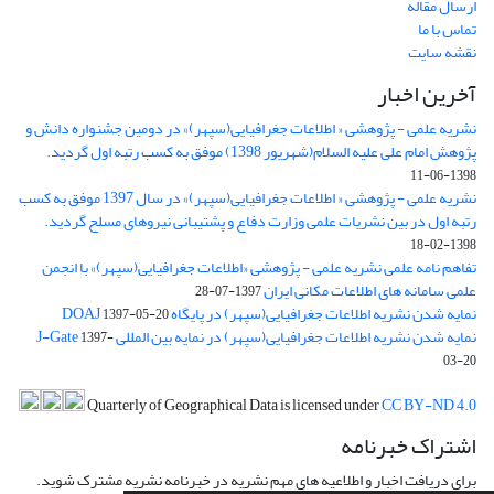
ارسال مقاله
تماس با ما
نقشه سایت
آخرین اخبار
نشریه علمی - پژوهشی « اطلاعات جغرافیایی(سپهر)» در دومین جشنواره دانش و
پژوهش امام علی علیه السلام(شهریور 1398) موفق به کسب رتبه اول گردید.
1398-06-11
نشریه علمی - پژوهشی « اطلاعات جغرافیایی(سپهر)» در سال 1397 موفق به کسب
رتبه اول در بین نشریات علمی وزارت دفاع و پشتیبانی نیروهای مسلح گردید.
1398-02-18
تفاهم نامه علمی نشریه علمی - پژوهشی «اطلاعات جغرافیایی(سپهر)» با انجمن
علمی سامانه های اطلاعات مکانی ایران
1397-07-28
نمایه شدن نشریه اطلاعات جغرافیایی(سپهر) در پایگاه DOAJ
1397-05-20
نمایه شدن نشریه اطلاعات جغرافیایی(سپهر) در نمایه بین المللی J-Gate
1397-
03-20
Quarterly of Geographical Data is licensed under
CC BY-ND 4.0
اشتراک خبرنامه
برای دریافت اخبار و اطلاعیه های مهم نشریه در خبرنامه نشریه مشترک شوید.