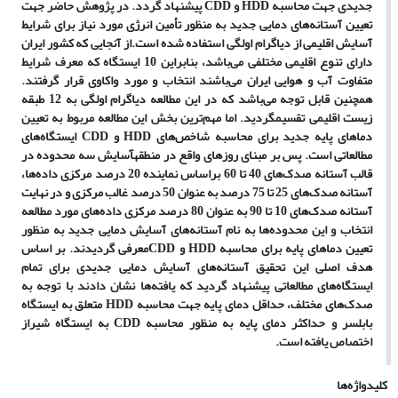
جدیدی جهت محاسبه
HDD
و
CDD
پیشنهاد گردد.
در پژوهش حاضر جهت
تعیین آستانه
های دمایی جدید به منظور تأمین انرژی مورد نیاز برای شرایط
آسایش اقلیمی از دیاگرام اولگی استفاده شده است.
از آنجایی که کشور ایران
دارای تنوع اقلیمی مختلفی می
باشد، بنابراین 10 ایستگاه که معرف شرایط
متفاوت آب و هوایی ایران می
باشند انتخاب و مورد واکاوی قرار گرفتند.
همچنین قابل توجه می
باشد که در این مطالعه دیاگرام اولگی به 12 طبقه
زیست اقلیمی تقسیم
گردید. اما مهم
ترین بخش این مطالعه مربوط به تعیین
دماهای پایه جدید برای محاسبه شاخص
های
HDD
و
CDD
ایستگاه
های
مطالعاتی است. پس بر مبنای روزهای واقع در منطقه
آسایش سه محدوده در
قالب آستانه صدک
های 40 تا 60 براساس نماینده 20 درصد مرکزی داده
ها،
آستانه صدک
های 25 تا 75 درصد به عنوان 50 درصد غالب مرکزی و در نهایت
آستانه صدک
های 10 تا 90 به عنوان 80 درصد مرکزی داده
های مورد مطالعه
انتخاب و این محدوده
ها به نام آستانه
های آسایش دمایی جدید به منظور
تعیین دماهای پایه برای محاسبه
HDD
و
CDD
معرفی گردیدند. بر اساس
هدف اصلی این تحقیق آستانه
های آسایش دمایی جدیدی برای تمام
ایستگاه
های مطالعاتی پیشنهاد گردید که یافته
ها نشان دادند با توجه به
صدک
های مختلف، حداقل دمای پایه جهت محاسبه
HDD
متعلق به ایستگاه
بابلسر و حداکثر دمای پایه به منظور محاسبه
CDD
به ایستگاه شیراز
اختصاص یافته است.
کلیدواژه‌ها