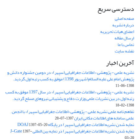
دسترسی سریع
صفحه اصلی
درباره نشریه
اعضای هیات تحریریه
ارسال مقاله
تماس با ما
نقشه سایت
آخرین اخبار
نشریه علمی - پژوهشی « اطلاعات جغرافیایی(سپهر)» در دومین جشنواره دانش و
پژوهش امام علی علیه السلام(شهریور 1398) موفق به کسب رتبه اول گردید.
1398-06-11
نشریه علمی - پژوهشی « اطلاعات جغرافیایی(سپهر)» در سال 1397 موفق به کسب
رتبه اول در بین نشریات علمی وزارت دفاع و پشتیبانی نیروهای مسلح گردید.
1398-02-18
تفاهم نامه علمی نشریه علمی - پژوهشی «اطلاعات جغرافیایی(سپهر)» با انجمن
علمی سامانه های اطلاعات مکانی ایران
1397-07-28
نمایه شدن نشریه اطلاعات جغرافیایی(سپهر) در پایگاه DOAJ
1397-05-20
نمایه شدن نشریه اطلاعات جغرافیایی(سپهر) در نمایه بین المللی J-Gate
1397-
03-20