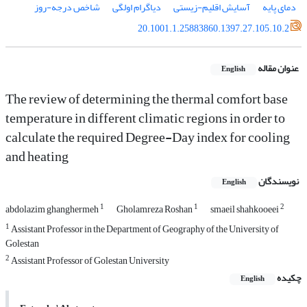
دمای پایه
آسایش اقلیم-زیستی
دیاگرام اولگی
شاخص درجه-روز
20.1001.1.25883860.1397.27.105.10.2
عنوان مقاله
English
The review of determining the thermal comfort base
temperature in different climatic regions in order to
calculate the required Degree-Day index for cooling
and heating
نویسندگان
English
1
1
2
abdolazim ghanghermeh
Gholamreza Roshan
smaeil shahkooeei
1
Assistant Professor in the Department of Geography of the University of
Golestan
2
Assistant Professor of Golestan University
چکیده
English