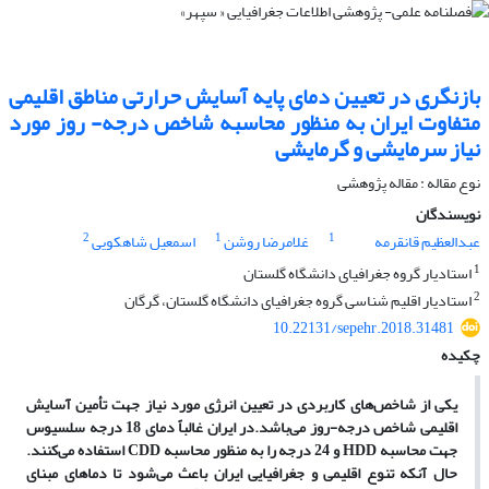
بازنگری در تعیین دمای پایه آسایش حرارتی مناطق اقلیمی
متفاوت ایران به منظور محاسبه شاخص درجه- روز مورد
نیاز سرمایشی و گرمایشی
نوع مقاله : مقاله پژوهشی
نویسندگان
2
1
1
عبدالعظیم قانقرمه
غلامرضا روشن
اسمعیل شاهکویی
1
استادیار گروه جغرافیای دانشگاه گلستان
2
استادیار اقلیم شناسی گروه جغرافیای دانشگاه گلستان، گرگان
10.22131/sepehr.2018.31481
چکیده
یکی از شاخص
های کاربردی در تعیین انرژی مورد نیاز جهت تأمین آسایش
اقلیمی شاخص درجه-روز می
باشد.
در ایران غالباً دمای 18 درجه سلسیوس
جهت محاسبه
HDD
و 24 درجه را به منظور محاسبه
CDD
استفاده می
کنند.
حال آنکه تنوع اقلیمی و جغرافیایی ایران باعث می
شود تا دماهای مبنای