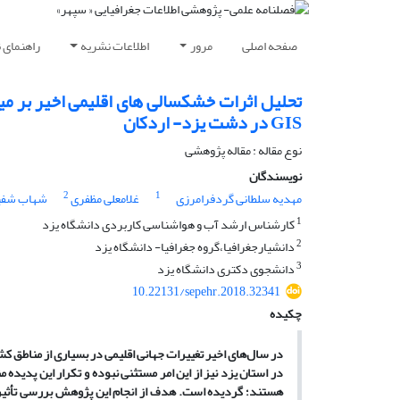
صفحه اصلی
مرور
اطلاعات نشریه
راهنمای 
تحلیل اثرات خشکسالی های اقلیمی اخیر بر می
GIS در دشت یزد- اردکان
نوع مقاله : مقاله پژوهشی
نویسندگان
2
1
مهدیه سلطانی گردفرامرزی
غلامعلی مظفری
شهاب شفی
1
کارشناس ارشد آب و هواشناسی کاربردی دانشگاه یزد
2
دانشیارجغرافیا،گروه جغرافیا- دانشگاه یزد
3
دانشجوی دکتری دانشگاه یزد
10.22131/sepehr.2018.32341
چکیده
در سال
های اخیر تغییرات جهانی اقلیمی در بسیاری از مناطق
در استان یزد نیز از این امر مستثنی نبوده و تکرار این پدیده
هستند؛ گردیده است
.
هدف از انجام این پژوهش بررسی تأثی