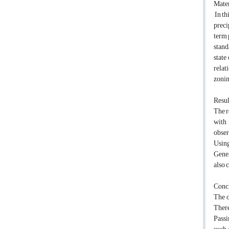
Mater
In th
preci
term 
stand
state
relat
zonin
Resul
The r
with 
obser
Using
Gener
also 
Conc
The o
There
Passi