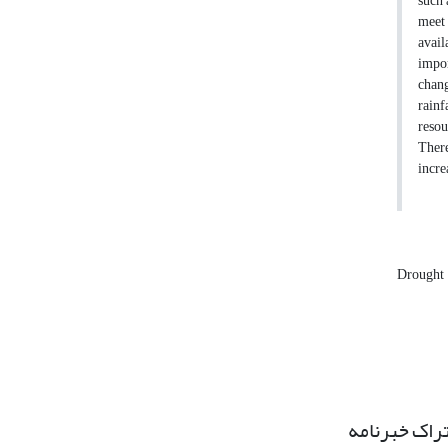
such 
meet 
avail
impor
chang
rainf
resou
There
incre
Drought
راک خبرنامه