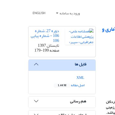
ورود به سامانه
ENGLISH
ماری و
دوره 27، شماره
106 - شماره پیاپی
106
تابستان 1397
صفحه
179-199
فایل ها
XML
اصل مقاله
1.44 M
هم رسانی
ردکان
زمینی
باشد
.
ارجاع به این مقاله