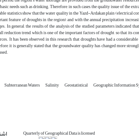
a period, the region’s water shortage, are provided from the groundwater resources
basic needs such as drinking. Therefore, in such cases, the quality issue of the e
able statistics show that the water quality in the Yazd-Ardakan plain (electrical con
tant feature of droughts in the region), and with the annual precipitation increa
es. In general, the results of the analysis of the studied parameters indicated t
all reduction trend, which is one of the important factors of drought, so that, its c
rces. It has been observed in this research, that droughts have had a considerable
fore, it is generally stated that the groundwater quality has changed more strongl
ased.
Subterranean Waters
Salinity
Geostatistical
Geographic Information S
اشت
Quarterly of Geographical Data is licensed