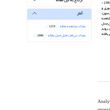
1 ایستگاه (1391 -
وری و
آمار
رسون،
شاهده
ن مدل
تعداد مشاهده مقاله
1,374
، روند
یافته
تعداد دریافت فایل اصل مقاله
2,086
Analys
geosta