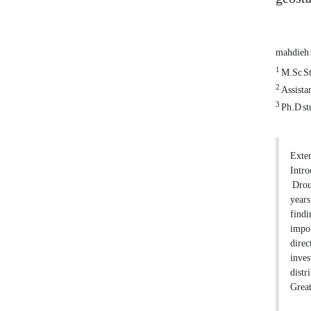
mahdieh 
1
M.Sc St
2
Assista
3
Ph.D stu
Exten
Intro
Droug
years
findi
impor
direc
inves
distr
Great