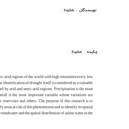
نویسندگان
English
چکیده
English
-arid regions of the world with high intensities every few
 identification of drought itself, is considered as a valuable
ed by arid and semi-arid regions. Precipitation is the most
fall is the most important variable whose variations are
r reservoirs and others. The purpose of this research is to
y areas at risk of this phenomenon and to identify its spatial
roundwater and the spatial distribution of saline water in the