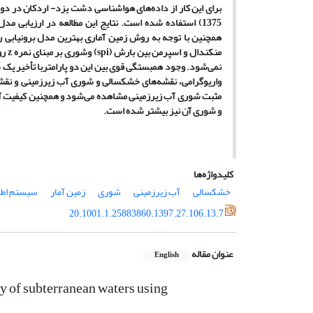
برای این کار از داده
های هواشناسی دشت یزد
-
اردکان در دو
1375
)
استفاده شده است. نتایج این مطالعه
در ارزیابی مدل
همچنین با توجه به روش زمین آماری بهترین مدل برونیابی
منکندال و اسپرمن بین بارش
(
spi
) و
شوری بر مبنای نمره
z
رو
نمی
شود. وجود همبستگی قوی بین این دو پارامتربا تأخیر یک س
واریوگرامی، نقشه
های خشکسالی و شوری آب زیرزمینی و نقشه 
مثبت شوری آب زیرزمینی مشاهده می
شود و همچنین کیفیت آ
و شوری آن نیز بیشتر شده است.
کلیدواژه‌ها
خشکسالی
آب زیرزمینی
شوری
زمین آمار
سیستم اطلاع
20.1001.1.25883860.1397.27.106.13.7
عنوان مقاله
English
ity of subterranean waters using