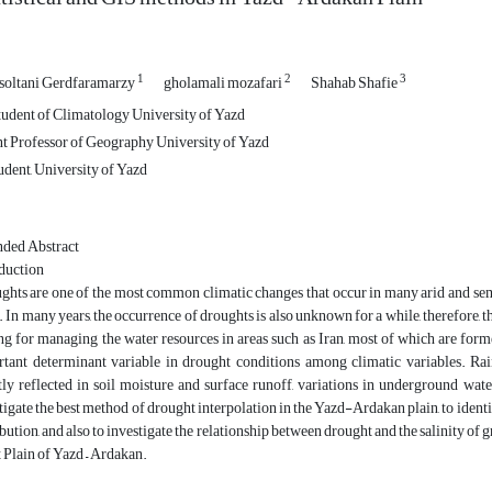
1
2
3
soltani Gerdfaramarzy
gholamali mozafari
Shahab Shafie
udent of Climatology University of Yazd
nt Professor of Geography University of Yazd
dent, University of Yazd
ded Abstract
duction
hts are one of the most common climatic changes that occur in many arid and semi
. In many years, the occurrence of droughts is also unknown for a while, therefore, the
ng for managing the water resources in areas such as Iran, most of which are form
tant determinant variable in drought conditions among climatic variables. Rain
tly reflected in soil moisture and surface runoff, variations in underground wate
tigate the best method of drought interpolation in the Yazd-Ardakan plain, to identif
ibution, and also to investigate the relationship between drought and the salinity of g
 Plain of Yazd – Ardakan.