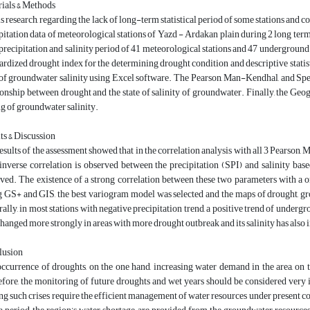
ials & Methods
is research, regarding the lack of long-term statistical period of some stations and con
pitation data of meteorological stations of Yazd - Ardakan plain during 2 long ter
precipitation and salinity period of 41 meteorological stations and 47 underground
ardized drought index for the determining drought condition and descriptive statis
 of groundwater salinity using Excel software. The Pearson, Man-Kendhal, and Spe
ionship between drought and the state of salinity of groundwater. Finally, the Ge
g of groundwater salinity.
ts & Discussion
esults of the assessment showed that in the correlation analysis with all 3 Pearson,
inverse correlation is observed between the precipitation (SPI) and salinity based
ved. The existence of a strong correlation between these two parameters with a on
 GS+ and GIS, the best variogram model was selected and the maps of drought, gro
ally, in most stations with negative precipitation trend, a positive trend of underg
changed more strongly in areas with more drought outbreak and its salinity has also 
lusion
ccurrence of droughts, on the one hand, increasing water demand in the area, on t
fore, the monitoring of future droughts and wet years should be considered very 
ng such crises require the efficient management of water resources under present co