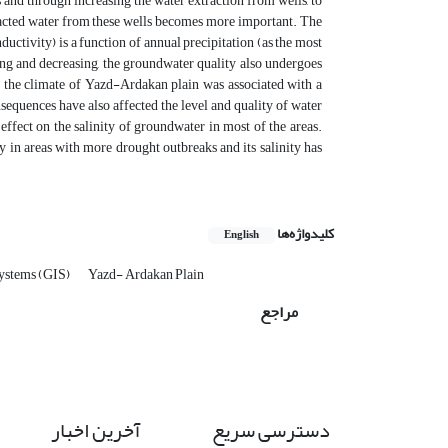
 and through increasing the water extraction from wells, to
xtracted water from these wells becomes more important. The
ductivity) is a function of annual precipitation (as the most
sing and decreasing, the groundwater quality also undergoes
hat the climate of Yazd-Ardakan plain was associated with a
onsequences have also affected the level and quality of water
 effect on the salinity of groundwater in most of the areas.
y in areas with more drought outbreaks and its salinity has
کلیدواژه‌ها
English
ystems (GIS)
Yazd- Ardakan Plain
مراجع
دسترسی سریع
آخرین اخبار