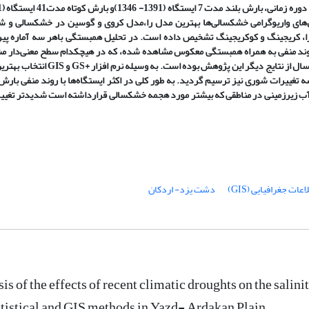
 دوره زمانی، بارش بلند مدت
7
ایستگاه
(1391
-
1346
)و بارش کوتاه مدت
4
های واریوگرامی خشکسالی
ها
بهترین مدل را،
مدل کروی و گوسین در خشکسالی و ش
 را، کریجینگ و کوکریجینگ تشخیص داده است. در
تحلیل همبستگی باهر سه آماره پی
ند منفی به همراه همبستگی معکوس مشاهده شده، که در هیچکدام سطح معنی
دار م
ال از نتایج دیگر این پژوهش بوده است. به وسیله نرم افزار
+GS
و
GIS
انتخاب بهتری
تغییرات شوری نیز ترسیم گردید. به طور کلی در اکثر ایستگاه
ها با روند منفی بارش
ب زیرزمینی در مناطقی که بیشتر مورد هجمه خشکسالی قرارداشته است شدیدتر تغییر 
ات جغرافیایی (GIS)
دشت یزد- اردکان
is of the effects of recent climatic droughts on the salin
tistical and GIS methods in Yazd- Ardakan Plain