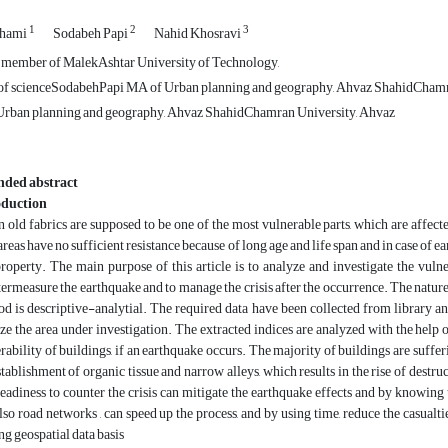
1
2
3
ahami
Sodabeh Papi
Nahid Khosravi
 member of MalekAshtar University of Technology,
of scienceSodabehPapi MA of Urban planning and geography, Ahvaz ShahidChamr
rban planning and geography, Ahvaz ShahidChamran University, Ahvaz
nded abstract
oduction
 old fabrics are supposed to be one of the most vulnerable parts, which are affect
areas have no sufficient resistance because of long age and life span and in case of e
roperty. The main purpose of this article is to analyze and investigate the vuln
ermeasure the earthquake and to manage the crisis after the occurrence. The nature o
d is descriptive-analytial. The required data have been collected from library an
ze the area under investigation. The extracted indices are analyzed with the help
rability of buildings, if an earthquake occurs. The majority of buildings are suffe
stablishment of organic tissue and narrow alleys, which results in the rise of destru
eadiness to counter the crisis can mitigate the earthquake effects and by knowing 
lso road networks , can speed up the process, and by using time, reduce the casualt
g geospatial data basis