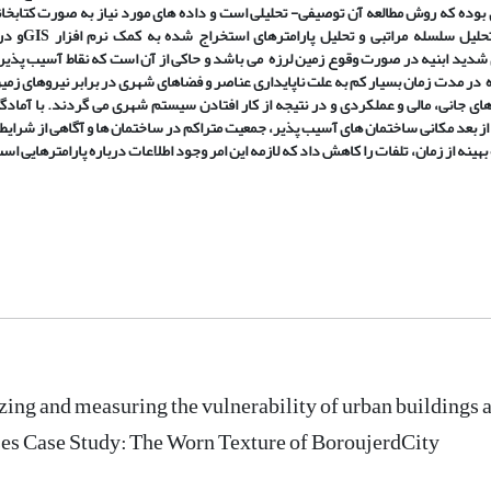
وده که روش مطالعه آن توصیفی- تحلیلی است و داده های مورد نیاز به صورت کتابخانه
لیل سلسله مراتبی و تحلیل پارامترهای استخراج شده به کمک نرم افزار
GIS
و در
شدید ابنیه در صورت وقوع زمین لرزه می باشد و حاکی از آن است که نقاط آسیب پذیر
 در مدت زمان بسیار کم به علت ناپایداری عناصر و فضاهای شهری در برابر نیروهای زمی
 جانی، مالی و عملکردی و در نتیجه از کار افتادن سیستم شهری می گردند. با آمادگی
لاع از بعد مکانی ساختمان های آسیب پذیر، جمعیت متراکم در ساختمان ها و آگاهی از شرای
ینه از زمان، تلفات را کاهش داد که لازمه این امر وجود اطلاعات درباره پارامترهایی است
ing and measuring the vulnerability of urban buildings a
es Case Study: The Worn Texture of BoroujerdCity