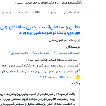
صفحه اصلی
مرور
اطلاعات نشریه
راهنمای 
تحلیل ‌و‌ سنجش‌آسیب پذیری ‌ساختما‌ن های ‌شه
‌موردی: ‌بافت ‌فرسوده ‌شهر ‌بروجرد
نوع مقاله : مقاله پژوهشی
نویسندگان
3
2
1
حبیب الله سهامی
سودابه پاپی
ناهید خسروی
1
استادیار دانشگاه صنعتی مالک اشتر، تهران
2
کارشناس ارشدبرنامه ریزی شهری، دانشگاه شهید چمران اهواز
3
کارشناس ارشد برنامه ریزی شهری، مدرس دانشگاه علمی- کارب
10.22131/sepehr.2018.33578
چکیده
بافت فرسوده در شهرها یکی از آسیب پذیرترین بخش ها دربرابر
زیاد از مقاومت کافی برخوردار نبوده و لزوم سنجش میزان آس
داده است . هدف اصلی این مقاله، تحلیل و سنجش آسیب پذیری 