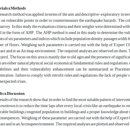
rials & Methods
esearch method was applied in terms of the aim, and descriptive-exploratory in terms
 on vulnerable points in order to countermeasure the earthquake hazards. The col
 survey. In this study, the evaluation criteria and their weights were determined wit
d in the form of AHP. The AHP method is used in this study to determine the vulne
sts of six parameters and indices which include population density, passages width, b
r of floors. Weighing such parameters is carried out with the help of Expert C
are and in an Arcmap environment. The required analyses are observed on them. The
jerd. The focus on this area is mainly due to old ages and the presence of significa
 are either natural, physical, social, economical, fundamental, rules and regulations , 
bilities and their vulnerability enhancement can be summarized as Placement
ntration , failure to comply with retrofit rules and regulations, the lack of people
nexpected crises.
ts & Discussion
esults of the research show that in order to find the most suitable pattern of interven
downtown is to reduce the time laps after every local crisis like an earthquake, to red
rable buildings, congested population in buildings and a proper knowledge about
onsequences. Weighing of these parameter, are carried out with the help of Expert
are and in an Arcmapenvironment. The required analyses are plotted and observed