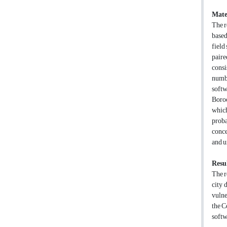
Mate
The r
based
field
paire
consi
numbe
softw
Boroo
which
proba
conce
and u
Resul
The r
city 
vulne
the C
softw