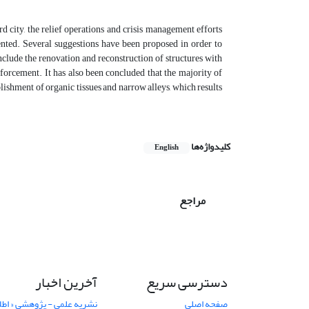
erd city, the relief operations and crisis management efforts
ted. Several suggestions have been proposed in order to
nclude the renovation and reconstruction of structures with
forcement. It has also been concluded that the majority of
lishment of organic tissues and narrow alleys, which results
کلیدواژه‌ها
English
مراجع
دسترسی سریع
آخرین اخبار
صفحه اصلی
نشریه علمی - پژوهشی « اطل