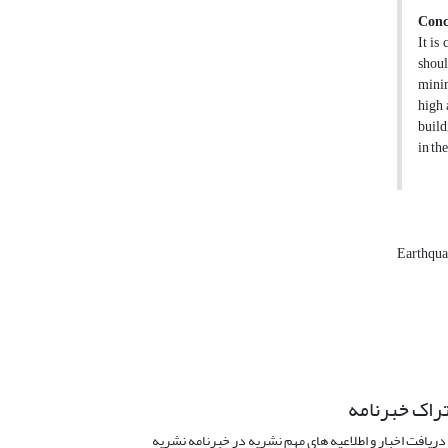
Conc
It is
shoul
minim
high 
build
in th
Earthqu
راک خبرنامه
دریافت اخبار و اطلاعیه های مهم نشریه در خبرنامه نشریه