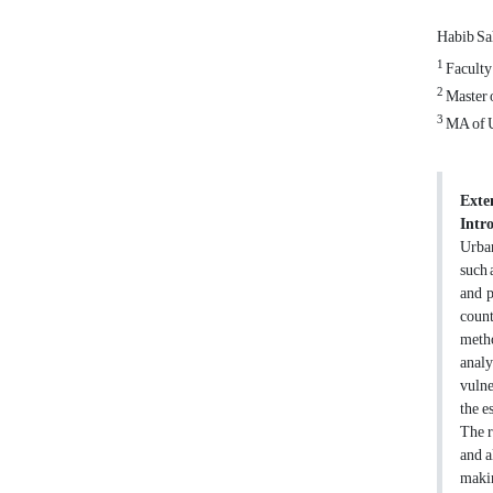
Habib S
1
Faculty
2
Master 
3
MA of U
Exte
Intr
Urban
such 
and p
count
metho
analy
vulne
the e
The r
and a
makin