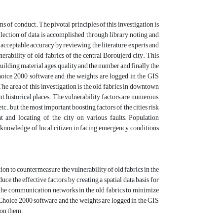
 of conduct. The pivotal principles of this investigation is
lection of data is accomplished through library noting and
h acceptable accuracy by reviewing the literature, experts and
rability of old fabrics of the central Boroujerd city. This
uilding material ages, quality and the number and finally the
hoice 2000 software and the weights are logged in the GIS
 area of this investigation is the old fabrics in downtown
nt historical places. The vulnerability factors are numerous,
etc., but the most important boosting factors of the cities risk
 and locating of the city on various faults, Population
’s knowledge of local citizen in facing emergency conditions
tion to countermeasure the vulnerability of old fabrics in the
uce the effective factors by creating a spatial data basis for
 the communication networks in the old fabrics to minimize
 Choice 2000 software and the weights are logged in the GIS
 on them.