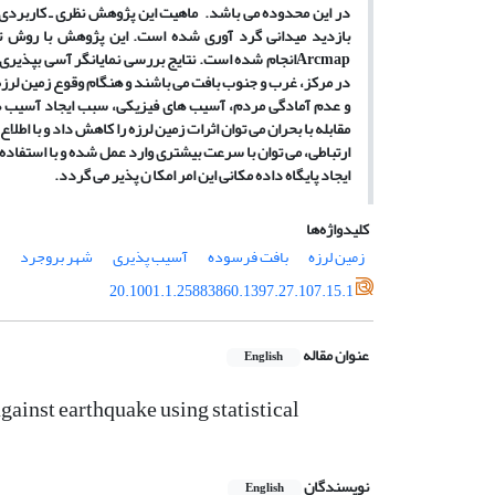
در این محدوده می باشد. ماهیت این پژوهش نظری ـ کاربردی ب
بازدید میدانی گرد آوری شده است. این پژوهش با روش تح
Arcmap
انجام شده است. نتایج بررسی نمایانگر آسی بپذیری 
در مرکز، غرب و جنوب بافت می باشند و هنگام وقوع زمین لرزه
و عدم آمادگی مردم، آسیب های فیزیکی، سبب ایجاد آسیب های
مقابله با بحران می توان اثرات زمین لرزه را کاهش داد و با اط
ارتباطی، می توان با سرعت بیشتری وارد عمل شده و با استفاده به
ایجاد پایگاه داده مکانی این امر امکا ن پذیر می گردد.
کلیدواژه‌ها
زمین لرزه
بافت فرسوده
آسیب پذیری
شهر بروجرد
20.1001.1.25883860.1397.27.107.15.1
عنوان مقاله
English
gainst earthquake using statistical
نویسندگان
English