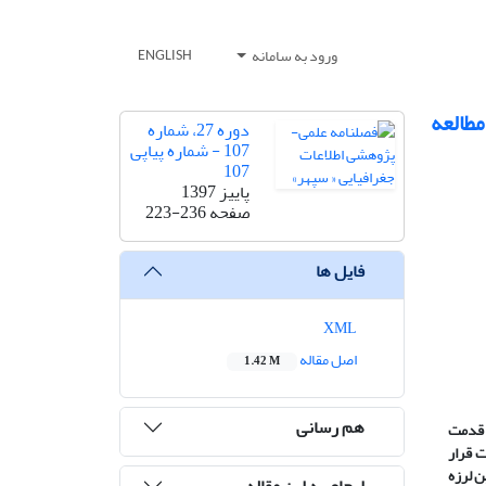
ورود به سامانه
ENGLISH
مطالعه
دوره 27، شماره
107 - شماره پیاپی
107
پاییز 1397
صفحه
223-236
فایل ها
XML
اصل مقاله
1.42 M
هم رسانی
ت قدمت
ت قرار
 لرزه
ارجاع به این مقاله