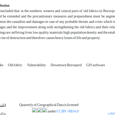
lusion
 concluded that, in the southern, western and central parts of old fabrics in Borooj
d be extended and the precautionary measures and preparedness must be augmen
ize the casualties and damages in case of any probable threats and crisis, which i
ages and the improvement along with strengthening the old fabrics and their rein
ings are suffering from low quality materials, high population density and the estab
e rise of destruction and therefore, causes heavy losses of life and property.
ake
Old fabric
Vulnerability
Downtown Boroujerd
GIS software
اشت
Quarterly of Geographical Data is licensed
under
CC BY-ND 4.0
اعات
برای 