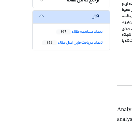
 ای و
 محیط
آمار
 بافت،
ن لرزه
 برای
تعداد مشاهده مقاله
997
ط شبکه
 که با
تعداد دریافت فایل اصل مقاله
951
Analyz
analys