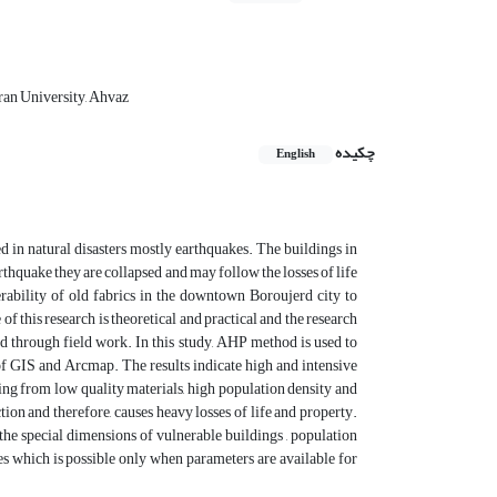
an University, Ahvaz
چکیده
English
ed in natural disasters mostly earthquakes. The buildings in
arthquake they are collapsed and may follow the losses of life
erability of old fabrics in the downtown Boroujerd city to
f this research is theoretical and practical and the research
d through field work. In this study, AHP method is used to
 of GIS and Arcmap. The results indicate high and intensive
ring from low quality materials, high population density and
ction and therefore, causes heavy losses of life and property.
the special dimensions of vulnerable buildings , population
ies which is possible only when parameters are available for