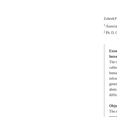
Zohreh 
1
Associa
2
Ph. D. C
Exte
Intr
The n
calle
human
infra
gener
abstr
diffi
Obje
The m
resea