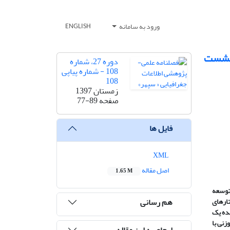
ورود به سامانه
ENGLISH
ونشست
دوره 27، شماره
108 - شماره پیاپی
108
زمستان 1397
صفحه
77-89
فایل ها
XML
اصل مقاله
1.65 M
توسعه
هم رسانی
ارهای
ده
یک
زنی با
ارجاع به این مقاله