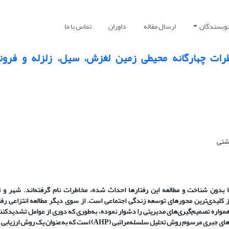
نویسندگان
ارسال مقاله
داوران
تماس با ما
رات چهارگانه محیطی زمین لغزش، سیل، زلزله و فر
هشتی
 بدون شناخت و مطالعه
این رفتارها احداث شده، مخاطرات نام گرفته
اند. شهر و 
ز کلیدی
ترین محورهای توسعه زندگی اجتماعی است. از سوی دیگر مطالعه
انتزاعی رفت
مواره تصمیم
گیری
های مدیریتی را دشوار نموده، به
طوری که دوری از عوامل تشدیدکنن
ای جبری مرسوم روش تحلیل سلسله
مراتبی (
AHP
) است که به
عنوان یک روش ارزیابی و