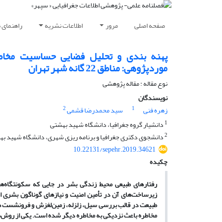
صفحه اصلی
مرور
اطلاعات نشریه
راهنمای 
پهنه بندی و تحلیل فضایی حساسیت مخاط
موردپژوهی: مناطق 22 گانه شهر تهران
نوع مقاله : مقاله پژوهشی
نویسندگان
2
1
زهره فنی
سید محمدرضا قشمی
1
دانشیار گروه جغرافیا، دانشگاه شهید بهشتی
2
دانشجوی دکتری جغرافیا و برنامه ریزی شهری، دانشگاه شهید ب
10.22131/sepehr.2019.34621
چکیده
رفتارهای طبیعی محیط زندگی بشر در جایی که سکونتگاه
ها
زیرساخت
های آن در تأمین امنیت و نیازهای گوناگون بشری ا
طبیعت در قالب بررسی سیل، زلزله، زمین
لغزش و فرونشست ه
مخاطره باعث نزدیکی به مخاطره
دیگر شده است. یکی از روش
ه