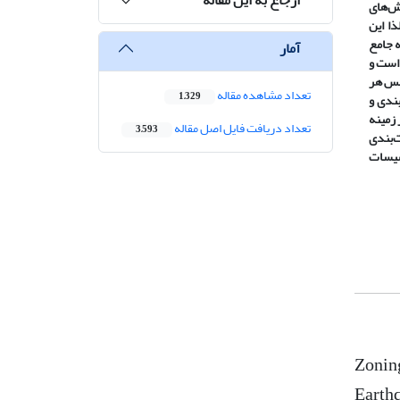
وش
های
ا این
جامع
آمار
است و
س هر
تعداد مشاهده مقاله
1,329
ندی و
 22 گانه شهر تهران، مناطق 1، 3، 18، 5 و 4 در زمینه
تعداد دریافت فایل اصل مقاله
3,593
ت
بندی
سیسات
Zoning
Earthq