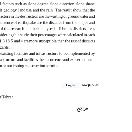
factors such as slope degree, slope direction, slope shape,
lt, geology, land use, and the rain The result show that the
e factors in the destruction are the wasting of groundwater and
occurrence of earthquake are the distance from the major and
 this research and their analyses in Tehran’s districts, areas
idering this study, their percentages were calculated in each
 3, 18, 5, and 4 are more susceptible than the rest of districts
azards.
existing facilities and infrastructure to be implemented by
tructure and facilities, the occurrence and exacerbation of
n or not issuing construction permits.
کلیدواژه‌ها
English
of Tehran
مراجع