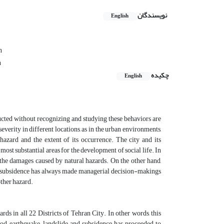
نویسندگان
English
n
n
چکیده
English
ucted without recognizing and studying these behaviors are
severity in different locations, as in the urban environments,
hazard and the extent of its occurrence. The city and its
ost substantial areas for the development of social life. In
e the damages caused by natural hazards. On the other hand,
and subsidence has always made managerial decision-makings
other hazard.
rds in all 22 Districts of Tehran City. In other words, this
od, earthquake, landslide and subsidence has proceeded to