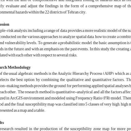
ify, evaluate and adjust the findings in the form of a comprehensive map of the
onmental hazards within the 22 districts of Tehran city.
ussion
ple-risk analysis, including a range of data, provides a more realistic model of the
conducted on the various approaches to analyze spatial data, how to create a comb
and vulnerability levels. To generate a probabilistic model, the basic assumption is 
ds in the future, and with an emphasis on the past events. In this study, the creating
lated with each other with respect to several risks.
arch Methodology
f the usual algebraic methods is the Analytic Hierarchy Process (AHP), which, as 
elects the best option by combining the qualitative and quantitative factors. T
ion-making methods provides the ground for performing applied spatial analyses by 
each other. The research method is quantitative-analytical, and all the factors affe
ized in ArcGIS environment and modeled using Frequency Ratio (FR) model. Then, 
d and the final susceptibility map was classified into 5 classes of very high, high,
resented as a map and a table.
lts
research resulted in the production of the susceptibility zone map for more pro