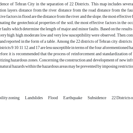
dence of Tehran City in the separation of 22 Districts. This map includes several 
tion layers, distance from the river, distance from the road, distance from the fau
tive factors in flood are the distance from the river, and the slope; the most effectiv
nating the geotechnical properties of the soil; the most effective factors in the 
 faults which determine the length of major and minor faults. Based on the results of
very high, high, moderate, low and very low susceptibility were observed. Then, cons
 and reported in the form of a table. Among the 22 districts of Tehran city, districts 1,
istricts 9, 10, 11, 12, and 17 are less susceptible in terms of the four aforementioned h
fore, it is recommended that the process of reinforcement and standardization of 
itizing hazardous zones. Concerning the construction and development of new infras
 natural hazards within the hazardous areas may be prevented by imposing restrictio
ility zoning
Landslides
Flood
Earthquake
Subsidence
22 Districts 