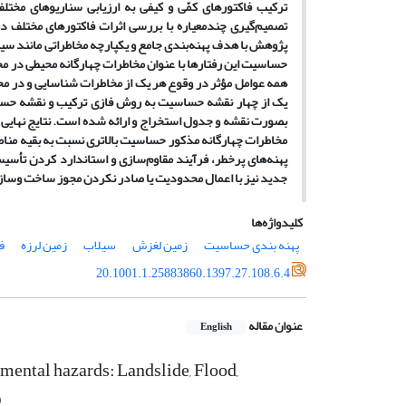
ترکیب فاکتور
های کمّی و کیفی به ارزیابی سناریوهای مختل
تصمیم
گیری چند
معیاره با بررسی اثرات فاکتور
های مختلف در 
پژوهش با هدف پهنه
بندی جامع و یکپارچه
مخاطراتی مانند سیل
حساسیت این رفتارها با عنوان مخاطرات چهارگانه
محیطی در مح
همه عوامل مؤثر در وقوع هر یک از مخاطرات شناسایی و در م
یک از چهار نقشه
حساسیت به روش فازی ترکیب و نقشه
حساس
بصورت نقشه و جدول استخراج و ارائه شده است. نتایج نهایی
مخاطرات چهارگانه مذکور حساسیت بالاتری نسبت به بقیه مناطق دارند و مناطق 9، 10، 11، 12 و 17 حساسیت
پهنه
های پرخطر، فرآیند مقاوم
سازی و استاندارد کردن تأسی
جدید نیز با اعمال محدودیت
یا صادر نکردن مجوز ساخت وساز ا
کلیدواژه‌ها
پهنه بندی حساسیت
زمین لغزش
سیلاب
زمین لرزه
ف
20.1001.1.25883860.1397.27.108.6.4
عنوان مقاله
English
nmental hazards: Landslide, Flood,
)