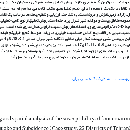
ف و انتخاب بهترین گزینه می
پردازد. روش تحلیل سلسله
مراتبی به
عنوان یکی از ر
تقابل با یکدیگر زمینه را برای انجام تحلیل
های مکانی کاربردی فراهم آورده است. لذ
، زلزله، زمین
لغزش و فرونشست، به شناخت، ارزیابی و تنظیم یافته
ها در قالب یک نقشه
دوده مناطق بیست و دوگانه شهر تهران پرداخته است. روش تحقیق از نوع کمی-تحلیلی 
حیط
ArcGIS
رقومی
سازی و با استفاده از روش نسبت فراوانی مدل
سازی شده است. سپ
یت نهایی در قالب پنج کلاس حساسیت خیلی
زیاد، زیاد، متوسط، کم و خیلی
کم طبقه
ب
 این پژوهش نشان می
دهد که از میان مناطق
 کمتری دارند لذا پیشنهاد می
شود با اولوی
سات و زیرساخت
های موجود اجرا شود. در خصوص احداث و توسعه زیرساخت
ها و تأ
ز بروز و تشدید این مخاطرات طبیعی در محدوده
های پرخطر جلوگیری به عمل آید.
رونشست
مناطق 22 گانه شهر تهران
 and spatial analysis of the susceptibility of four enviro
uake and Subsidence (Case study: 22 Districts of Tehran