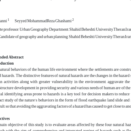
1
2
Fanni
Seyyed MohammadReza Ghashami
te professor, Urban Geography Department, Shahid Beheshti University,Theran,Ira
andidate of geography and urban planning, Shahid Beheshti University,Theran,Ira
nded Abstract
oduction
atural behaviors of the human life environment where the settlements are constr
d hazards. The distinctive features of natural hazards are the changes in the hazard 
 activities along with greater vulnerability in the environment, aggravate the 
structure development in providing security and various needs of human are of the m
al, identifying areas prone to hazards is a key tool for decision makers to reduc
act study of the nature’s behaviors in the form of flood, earthquake, land slide 
cult, so that avoiding the aggravating factors of a hazard has caused to get close to an
ctives
ain objective of this study is to evaluate areas affected by these four natural haza
rch with the aim of comprehensive and integrated zoning of hazards such as flo