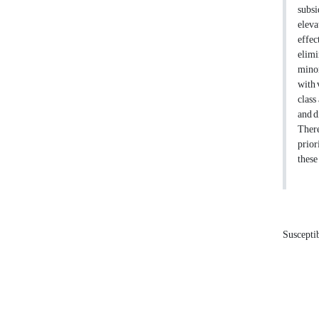
subsi
eleva
effec
elimi
minor
with 
class
and d
There
prior
these
Susceptib