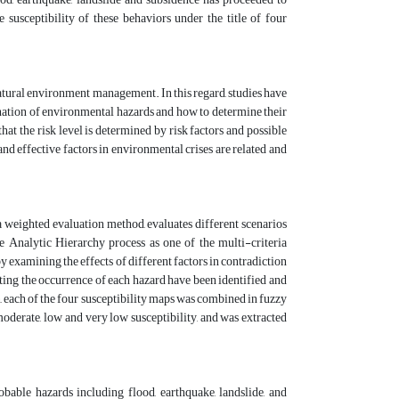
 susceptibility of these behaviors under the title of four
 natural environment management. In this regard, studies have
ination of environmental hazards and how to determine their
that the risk level is determined by risk factors and possible
 and effective factors in environmental crises are related and
a weighted evaluation method, evaluates different scenarios
he Analytic Hierarchy process as one of the multi-criteria
examining the effects of different factors in contradiction
cting the occurrence of each hazard have been identified and
each of the four susceptibility maps was combined in fuzzy
 moderate, low and very low susceptibility, and was extracted
bable hazards including flood, earthquake, landslide, and