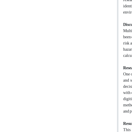
ident
envir
Disc
Multi
been 
risk 
hazar
calcu
Rese
One o
and s
decis
with 
digit
metho
and p
Resu
This 