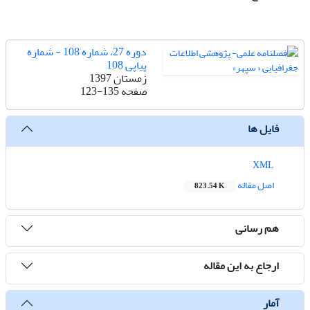
دوره 27، شماره 108 - شماره
پیاپی 108
زمستان 1397
صفحه
123-135
فایل ها
XML
اصل مقاله
823.54 K
هم رسانی
ارجاع به این مقاله
آمار