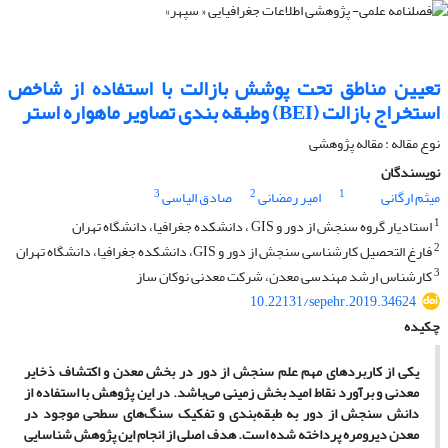
تعیین مناطق تحت پوشش بازالت با استفاده از شاخص
استخراج بازالت (BEI) وطبقه بندی تصاویر ماهواره استر
نوع مقاله : مقاله پژوهشی
نویسندگان
3
2
1
میثم ارگانی
امیر رمضانی
صادق الیاسی
1
استادیار گروه سنجش از دور و GIS ، دانشکده جغرافیا، دانشگاه تهران
2
فارغ التحصیل کارشناسی سنجش از دور و GIS، دانشکده جغرافیا، دانشگاه تهران
3
کارشناس ارشد مهندسی معدن، شرکت معدنی نوکان ساز
10.22131/sepehr.2019.34624
چکیده
یکی از کاربردهای مهم علم سنجش از دور در بخش معدن و اکتشاف ذخایر
معدنی و برآورد نقاط امید بخش زمینی می
باشد. در این پژوهش با استفاده از
دانش سنجش از دور به طبقه
بندی و تفکیک سنگ
های سطحی موجود در
معدن دیرومره پرداخته شده است. هدف اصلی از انجام این پژوهش شناسایی