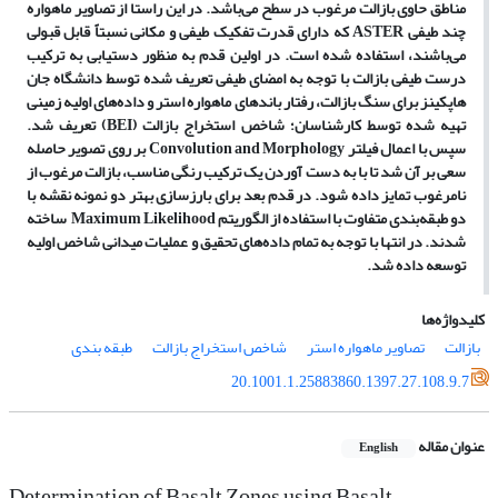
مناطق حاوی بازالت مرغوب در سطح می
باشد. در این راستا از تصاویر ماهواره
چند طیفی
ASTER
که دارای قدرت تفکیک طیفی و مکانی نسبتاً قابل قبولی
می
باشند، استفاده شده است. در اولین قدم به منظور دستیابی به ترکیب
درست طیفی بازالت با توجه به امضای طیفی تعریف شده توسط دانشگاه جان
هاپکینز برای سنگ بازالت، رفتار باندهای ماهواره استر و داده
های اولیه زمینی
تهیه شده توسط کارشناسان؛ شاخص استخراج بازالت (
BEI
) تعریف شد.
سپس با اعمال فیلتر
Convolution and Morphology
بر روی تصویر حاصله
سعی بر آن شد تا با به دست آوردن یک ترکیب رنگی مناسب، بازالت مرغوب از
نامرغوب تمایز داده شود. در قدم بعد برای بارزسازی بهتر دو نمونه نقشه با
دو طبقه
بندی متفاوت با استفاده از الگوریتم
Maximum Likelihood
ساخته
شدند. در انتها با توجه به تمام داده
های تحقیق و عملیات میدانی شاخص اولیه
توسعه داده شد.
کلیدواژه‌ها
بازالت
تصاویر ماهواره استر
شاخص استخراج بازالت
طبقه بندی
20.1001.1.25883860.1397.27.108.9.7
عنوان مقاله
English
Determination of Basalt Zones using Basalt