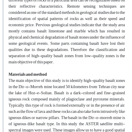
different types of rocks in a particular area can be recognizable based on
their reflective characteristics. Remote sensing techniques are
considered as one of the standard methods in geological studies due to the
identification of spatial patterns of rocks as well as their speed and
economic price. Pervious geological studies indicate that the study area
mostly contains basalt, limestone and marble, which has resulted in
physical and chemical degradation of basalt stones under the influence of
some geological events. Some parts containing basalt have lost their
qualities due to these degradations. Therefore, the classification and
separation of high-quality basalt zones from low-quality zones is the
main objective of this paper.
Materials and method
The main objective of this study is to identify high-quality basalt zones
in the Dir-o-Morreh mine located 50 kilometers from Tehran city near
the lake of Hoz-e-Soltan. Basalt is a dark-colored and fine-grained
igneous rock composed mainly of plagioclase and pyroxene minerals.
Typically, this type of rock is formed externally or in the presence of air,
such as the flow of lava, and these rocks can also take form intrusively like
igneous dikes or narrow pillars. The basalt in the Dir-o-morreh mine is
of igneous dike basalt type. In this study, the ASTER satellite multi-
spectral images were used. These images allow us to have a good spatial