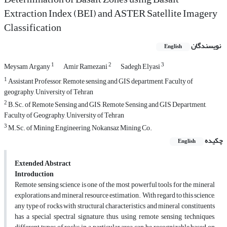
Extraction Index (BEI) and ASTER Satellite Imagery
Classification
نویسندگان
English
1
2
3
Meysam Argany
Amir Ramezani
Sadegh Elyasi
1
Assistant Professor, Remote sensing and GIS department, Faculty of
geography, University of Tehran
2
B.Sc. of Remote Sensing and GIS, Remote Sensing and GIS Department,
Faculty of Geography, University of Tehran
3
M.Sc. of Mining Engineering, Nokansaz Mining Co.
چکیده
English
Extended Abstract
Introduction
Remote sensing science is one of the most powerful tools for the mineral
explorations and mineral resource estimation. With regard to this science,
any type of rocks with structural characteristics and mineral constituents
has a special spectral signature, thus, using remote sensing techniques,