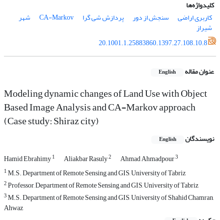
کلیدواژه‌ها
شهر
CA-Markov
پردازش شی گرا
سنجش از دور
کاربری اراضی
شیراز
20.1001.1.25883860.1397.27.108.10.8
عنوان مقاله
English
Modeling dynamic changes of Land Use with Object
Based Image Analysis and CA-Markov approach
(Case study: Shiraz city)
نویسندگان
English
1
2
3
Hamid Ebrahimy
Aliakbar Rasuly
Ahmad Ahmadpour
1
M.S. Department of Remote Sensing and GIS, University of Tabriz
2
Professor, Department of Remote Sensing and GIS, University of Tabriz
3
M.S. Department of Remote Sensing and GIS, University of Shahid Chamran,
Ahwaz