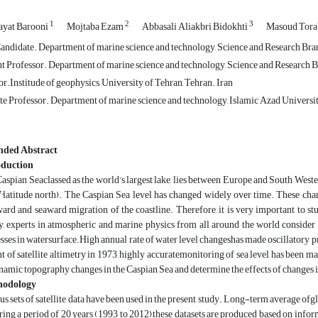
1
2
3
yat Barooni
Mojtaba Ezam
Abbasali Aliakbri Bidokhti
Masoud Tora
ndidate. Department of marine science and technology, Science and Research Branc
t Professor. Department of marine science and technology, Science and Research Br
r.Institude of geophysics, University of Tehran, Tehran. Iran
e Professor. Department of marine science and technology, Islamic Azad Universit
nded Abstract
oduction
aspian Seaclassed as the world’s largest lake, lies between Europe and South Weste
°latitude north). The Caspian Sea level has changed widely over time. These cha
ard and seaward migration of the coastline. Therefore, it is very important to st
, experts in atmospheric and marine physics from all around the world consider 
sses in watersurface.High annual rate of water level changeshas made oscillatory pro
t of satellite altimetry in 1973, highly accuratemonitoring of sea level has been ma
namic topography changes in the Caspian Sea and determine the effects of changes in
hodology
us sets of satellite data have been used in the present study. Long-term average
ing a period of 20 years (1993 to 2012),these datasets are produced based on infor