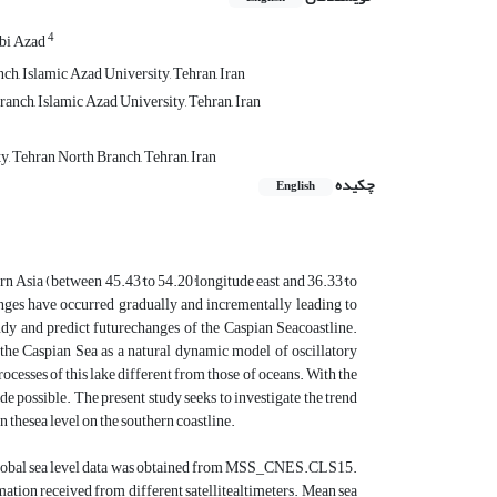
4
bi Azad
h, Islamic Azad University, Tehran, Iran
anch, Islamic Azad University, Tehran, Iran
y, Tehran North Branch, Tehran, Iran
چکیده
English
rn Asia (between 45.43°to 54.20°longitude east and 36.33°to
nges have occurred gradually and incrementally leading to
udy and predict futurechanges of the Caspian Seacoastline.
the Caspian Sea as a natural dynamic model of oscillatory
cesses of this lake different from those of oceans. With the
de possible. The present study seeks to investigate the trend
 thesea level on the southern coastline.
 ofglobal sea level data was obtained from MSS_CNES.CLS15.
mation received from different satellitealtimeters. Mean sea