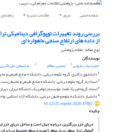
صفحه اصلی
مرور
اطلاعات نشریه
راهنمای 
بررسی روند تغییرات توپوگرافی دینامیکی تراز 
از داده های ارتفاع سنجی ماهواره ای
نوع مقاله : مقاله پژوهشی
نویسندگان
2
1
حمید بیات بارونی
مجتبی عظام
عباسعلی علی اکبری
1
دانشجوی دکتری، گروه علوم دریایی، دانشکده منابع طبیعی و محیط 
2
استادیار گروه علوم دریایی، دانشکده منابع طبیعی و محیط زیست، د
3
استاد گروه فیزیک فضا، مؤسسه ژئوفیزیک دانشگاه تهران، تهران،
4
دانشیار دانشکده علوم و فنون دریایی، دانشگاه آزاد اسلامی، واحد
10.22131/sepehr.2020.47882
چکیده
دریای خزر بزرگترین دریاچه جهان است و ساحل دریای خزر ایران با طول حدود 900 کیلومتر، در حاشیه جنوبی آن و
آنومالی تراز سطح دریا، سطح ژئویید و سطح متوسط دریا برای مدت 20 سال 