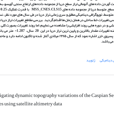
ت آوردن داده
های آنومالی تراز سطح دریا از مجموعه داده
های ارتفاع سنجی آویسو، به
 سطح متوسط دریا از مجموعه داده
های
MSS_CNES.CLS15
با
متوسط، توپوگرافی دینامیکی مطلق و سری زمانی تراز دریا در طی سال
های مورد نظر، نس
رسی تغییرات خط ساحلی در همان زمان
ها اقدام گردید. بررسی مقاطع تغییرات تراز دریا 
شی و در دوره هایی روند افزایشی را مشاهده می
نماییم، اما روند تغییرات بصورت کلی 
ه تغییرات مقدار بالاترین و پایین
ترین تراز دریا در این 20 سال، 1.287- متر می
باش
توان به فرایند پسروی خزر اشاره نمود که از سال ۱۹۹۵ میلادی آغاز شده و تاکنون ادامه دار
باشد
.
 دینامیکی
ژئویید
igating dynamic topography variations of the Caspian Sea
s using satellite altimetry data