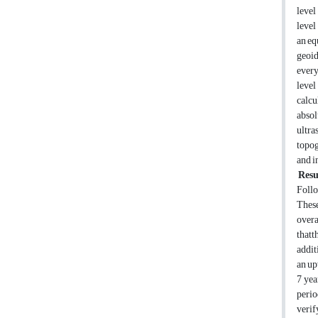
level
level
an eq
geoid
every
level
calcu
absol
ultra
topog
and i
Resu
Follo
These
overa
thatt
addit
an up
7 yea
perio
verif