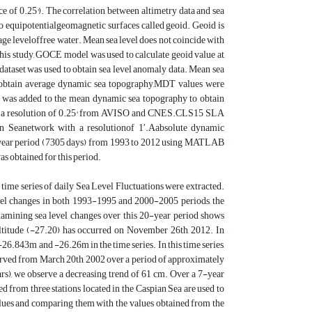
ce of 0.25°). The correlation between altimetry data and sea
 to equipotentialgeomagnetic surfaces called geoid. Geoid is
age leveloffree water. Mean sea level does not coincide with
this study, GOCE model was used to calculate geoid value at
dataset was used to obtain sea level anomaly data. Mean sea
 obtain average dynamic sea topography,MDT values were
aly was added to the mean dynamic sea topography to obtain
th a resolution of 0.25° from AVISO and CNES.CLS15 SLA
pian Seanetwork with a resolutionof 1′.Aabsolute dynamic
20 year period (7305 days) from 1993 to 2012 using MATLAB
s obtained for this period.
time series of daily Sea Level Fluctuations were extracted.
level changes in both 1993-1995 and 2000-2005 periods, the
examining sea level changes over this 20-year period shows
 altitude (-27.20) has occurred on November 26th, 2012. In
26.843m and -26.26m in the time series. In this time series,
bserved from March 20th, 2002 over a period of approximately
rs), we observe a decreasing trend of 61 cm. Over a 7-year
d from three stations located in the Caspian Sea are used to
lues and comparing them with the values obtained from the