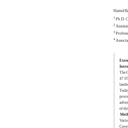
Hamid Ba
1
Ph.D. Ca
2
Assistan
3
Professo
4
Associat
Exte
Intr
The C
47.07
landw
Today
proce
adven
of dy
Met
Vario
Cover