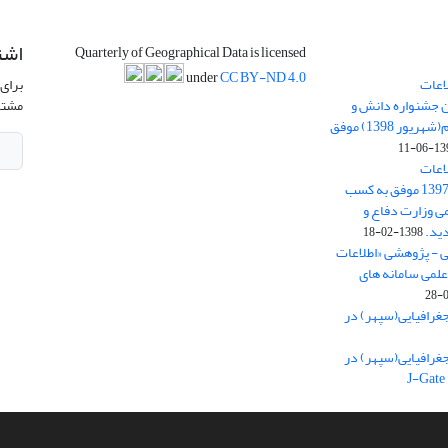
اشت
Quarterly of Geographical Data is licensed
under
CC BY-ND 4.0
اعات
برای 
ن جشنواره دانش و
مشتر
پژوهش امام علی علیه السلام(شهریور 1398) موفق
1398-
اعات
جغرافیایی(سپهر)» در سال 1397 موفق به کسب
ی وزارت دفاع و
ید.
1398-02-18
ی - پژوهشی «اطلاعات
علمی سامانه های
غرافیایی(سپهر) در
غرافیایی(سپهر) در