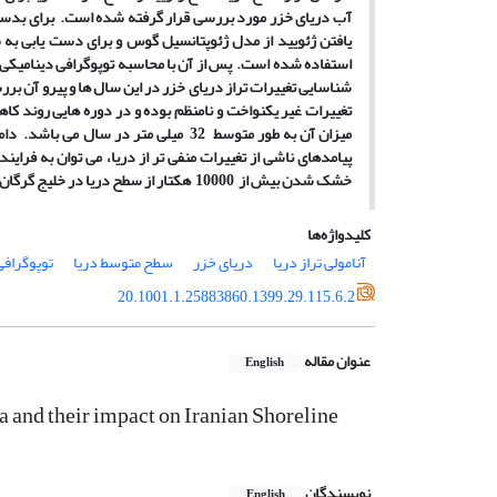
آب دریای خزر مورد بررسی قرار گرفته شده است. برای بدس
یافتن ژئویید از مدل ژئوپتانسیل گوس و برای دست یابی به
استفاده شده است. پس از آن با محاسبه توپوگرافی دینامیکی 
شناسایی تغییرات تراز دریای خزر در این سال
ها و پیرو آن بر
تغییرات غیر یکنواخت و نامنظم بوده و در دوره
هایی روند کاه
میزان آن به
طور متوسط 32 میلی متر در سال می
باشد. دامن
پیامدهای ناشی از تغییرات منفی تر از دریا، می
خشک شدن بیش از 10000 هکتار از سطح دریا در خلیج گرگان می
کلیدواژه‌ها
آنامولی تراز دریا
دریای خزر
سطح متوسط دریا
توپوگرافی
20.1001.1.25883860.1399.29.115.6.2
عنوان مقاله
English
 and their impact on Iranian Shoreline
نویسندگان
English