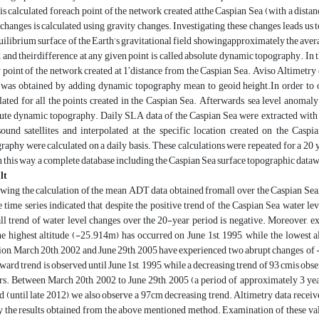
 is calculated foreach point of the network created atthe Caspian Sea (with a distan
 changes is calculated using gravity changes. Investigating these changes leads us
uilibrium surface of the Earth’s gravitational field showingapproximately the aver
 and theirdifference at any given point is called absolute dynamic topography. In 
 point of the network created at 1′distance from the Caspian Sea. Aviso Altimetry 
 was obtained by adding dynamic topography mean to geoid height.In order to
lated for all the points created in the Caspian Sea. Afterwards, sea level anom
ute dynamic topography. Daily SLA data of the Caspian Sea were extracted wi
sound satellites and interpolated at the specific location created on the Cas
raphy were calculated on a daily basis. These calculations were repeated for a 
n this way, a complete database including the Caspian Sea surface topographic datawa
lt
wing the calculation of the mean ADT data obtained fromall over the Caspian Sea, 
 time series indicated that despite the positive trend of the Caspian Sea water 
ll trend of water level changes over the 20-year period is negative. Moreover, 
he highest altitude (-25.914m) has occurred on June 1st, 1995, while the lowest
ion, March 20th, 2002 and June 29th, 2005 have experienced two abrupt changes ​​of -
ward trend is observed until June 1st, 1995, while a decreasing trend of 93 cmis o
rs. Between March 20th, 2002 to June 29th, 2005 (a period of approximately 3 yea
d (until late 2012), we also observe a 97cm decreasing trend. Altimetry data receive
y the results obtained from the above mentioned method. Examination of these va