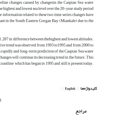
oreline changes caused by changesin the Caspian Sea water
he highest and lowest sea level over the 20-year study period
 information related to these two time series, changes have
ant in the South Eastern Gorgan Bay (Miankale) due to the
-1.287 m difference between thehighest and lowest altitudes.
ositive trend was observed from 1993 to1995 and from 2000 to
s rapidly and long-term prediction of the Caspian Sea water
hanges will continue its decreasing trend in the future. This
oastline, which has began in 1995 and still is present today.
کلیدواژه‌ها
English
d
مراجع