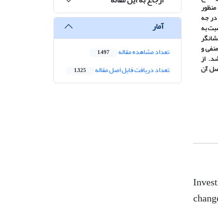
 منظور
 قدرت تفکیک 0.25 در جه
آمار
بت به
نشانگر
منفی و
تعداد مشاهده مقاله
1,497
د. از
د و ماحصل آن
تعداد دریافت فایل اصل مقاله
1,325
Invest
change