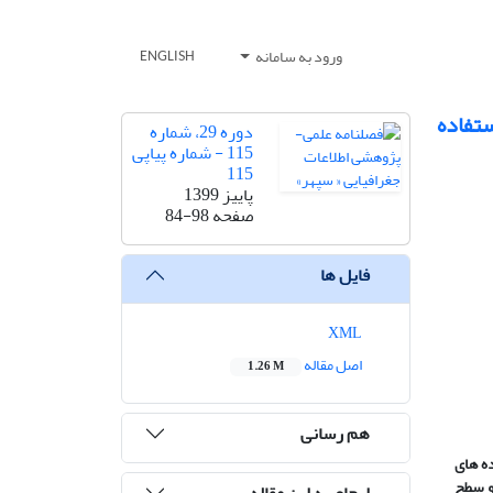
ورود به سامانه
ENGLISH
ستفاده
دوره 29، شماره
115 - شماره پیاپی
115
پاییز 1399
صفحه
84-98
فایل ها
XML
اصل مقاله
1.26 M
هم رسانی
های
لی و سطح
ارجاع به این مقاله