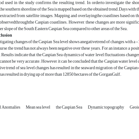
d used in the study confirms the resulting trend. In orderto investigate the sh
,the southern shoreline of the Sea is mapped based on the obtained trend.Days with t
extracted from satellite images. Mapping and overlayingthe coastlines based on the
observedthroughthe Caspian coastlines. However, these changes are more signific
er slope of the South Eastern Caspian Sea compared to other areas of the Sea.
lusion
tigating changes of the Caspian Sea level shows anegativetrend of changes, with a 
urse, the trend has not always been negative over these years. For an instance, a p
 Results indicate that the Caspian Sea dynamics of water level fluctuations change
 cannot be very accurate. However, it can be concluded that the Caspian water level c
ive trend of sea level changes has resulted in the seaward migration of the Caspian c
has resulted in drying up of more than 12850 hectares of the GorganGulf.
l Anomalies
Mean sea level
the Caspian Sea
Dynamic topography
Geoi