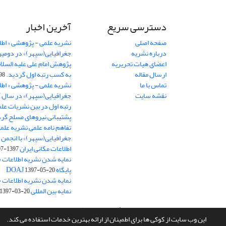
دسترسی سریع
آخرین اخبار
صفحه اصلی
نشریه علمی - پژوهشی « اطل
درباره نشریه
جغرافیایی(سپهر)» در دومی
اعضای هیات تحریریه
ارسال مقاله
به کسب رتبه اول گردید.
06-11
تماس با ما
نشریه علمی - پژوهشی « اطل
نقشه سایت
رتبه اول در بین نشریات علم
پشتیبانی نیروهای مسلح گرد
تفاهم نامه علمی نشریه علم
جغرافیایی(سپهر)» با انجمن 
اطلاعات مکانی ایران
1397-07-28
نمایه شدن نشریه اطلاعات ج
پایگاه DOAJ
1397-05-20
نمایه شدن نشریه اطلاعات ج
نمایه بین المللی J-Gate
1397-03-20
سامانه مدیریت نشریات علمی.
طراحی و پیاده سازی از
سیناوب
این وب سایت از کوکی ها برای اطمینان از ارائه بهترین خدمات استفاده می کند.