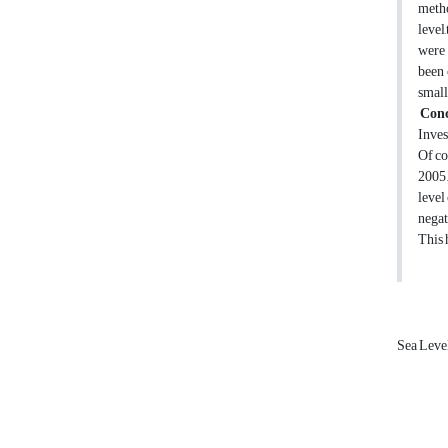
metho
level
were 
been 
small
Conc
Inves
Of co
2005.
level
negat
This 
Sea Leve