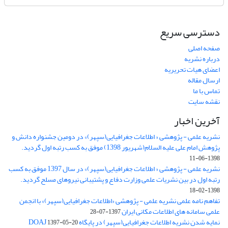
دسترسی سریع
صفحه اصلی
درباره نشریه
اعضای هیات تحریریه
ارسال مقاله
تماس با ما
نقشه سایت
آخرین اخبار
نشریه علمی - پژوهشی « اطلاعات جغرافیایی(سپهر)» در دومین جشنواره دانش و
پژوهش امام علی علیه السلام(شهریور 1398) موفق به کسب رتبه اول گردید.
1398-06-11
نشریه علمی - پژوهشی « اطلاعات جغرافیایی(سپهر)» در سال 1397 موفق به کسب
رتبه اول در بین نشریات علمی وزارت دفاع و پشتیبانی نیروهای مسلح گردید.
1398-02-18
تفاهم نامه علمی نشریه علمی - پژوهشی «اطلاعات جغرافیایی(سپهر)» با انجمن
علمی سامانه های اطلاعات مکانی ایران
1397-07-28
نمایه شدن نشریه اطلاعات جغرافیایی(سپهر) در پایگاه DOAJ
1397-05-20