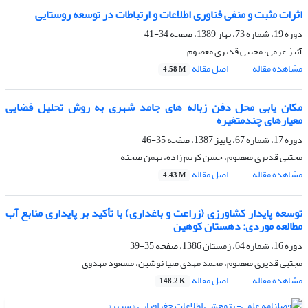
اثرات مثبت و منفى فناورى اطلاعات و ارتباطات در توسعه روستایى
دوره 19، شماره 73، بهار 1389، صفحه
34-41
آئیژ عزمی، مجتبی قدیری معصوم
مشاهده مقاله
اصل مقاله
4.58 M
مکان یابى محل دفن زباله‏ هاى جامد شهرى به روش تحلیل فضایى
معیارهاى چندمتغیره
دوره 17، شماره 67، پاییز 1387، صفحه
35-46
مجتبی قدیری معصوم، حسن کریم زاده، بهمن صحنه
مشاهده مقاله
اصل مقاله
4.43 M
توسعه پایدار کشاورزى (زراعت و باغدارى) با تأکید بر پایدارى منابع آب
مطالعه موردى: دهستان کوهین
دوره 16، شماره 64، زمستان 1386، صفحه
35-39
مجتبی قدیری معصوم، محمد مهدی ضیا نوشین، مسعود مهدوی
مشاهده مقاله
اصل مقاله
148.2 K