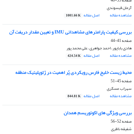
صفحه
33-40
آرمان قیسوندی
مشاهده مقاله
اصل مقاله
1001.66 K
بررسى کیفیت پارامترهاى مشاهداتى IMU و تعیین مقدار دریفت آن
صفحه
41-44
هادی باباپور، احمد جواهری، علی محمد پور
مشاهده مقاله
اصل مقاله
424.54 K
محیط زیست خلیج فارس رویکردى پُر اهمیت در ژئوپلیتیک منطقه
صفحه
45-51
سهراب عسکری
مشاهده مقاله
اصل مقاله
844.81 K
بررسى ویژگى‏ هاى اکوتوریسم همدان
صفحه
52-56
شفیقه ناظری