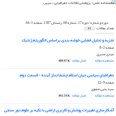
دوره و شماره:
دوره 17، شماره 68، زمستان 1387، صفحه 1-64
تعداد مقالات:
11
تجزیه و تحلیل فضایى خوشه‏ بندى براساس الگوریتم ژنتیک
صفحه
2-8
مهدی مدیری
مشاهده مقاله
اصل مقاله
489.97 K
جغرافیاى سیاسى جهان اسلام چشم ‏انداز آینده - قسمت دوم
صفحه
9-12
سید یحیی صفوی
مشاهده مقاله
اصل مقاله
492.54 K
آشکارسازى تغییرات پوشش و کاربرى اراضى با تکیه بر علوم دور سنجى