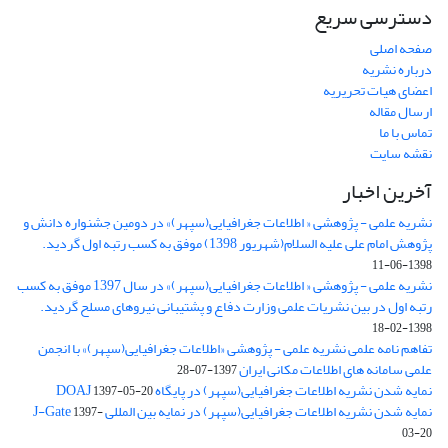
دسترسی سریع
صفحه اصلی
درباره نشریه
اعضای هیات تحریریه
ارسال مقاله
تماس با ما
نقشه سایت
آخرین اخبار
نشریه علمی - پژوهشی « اطلاعات جغرافیایی(سپهر)» در دومین جشنواره دانش و
پژوهش امام علی علیه السلام(شهریور 1398) موفق به کسب رتبه اول گردید.
1398-06-11
نشریه علمی - پژوهشی « اطلاعات جغرافیایی(سپهر)» در سال 1397 موفق به کسب
رتبه اول در بین نشریات علمی وزارت دفاع و پشتیبانی نیروهای مسلح گردید.
1398-02-18
تفاهم نامه علمی نشریه علمی - پژوهشی «اطلاعات جغرافیایی(سپهر)» با انجمن
علمی سامانه های اطلاعات مکانی ایران
1397-07-28
نمایه شدن نشریه اطلاعات جغرافیایی(سپهر) در پایگاه DOAJ
1397-05-20
نمایه شدن نشریه اطلاعات جغرافیایی(سپهر) در نمایه بین المللی J-Gate
1397-
03-20