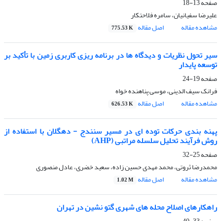
صفحه
13-18
علیرضا سفیانیان، سامره فلاحتکار
مشاهده مقاله
اصل مقاله
775.53 K
سیر تحول نظریات و دیدگاه ها در برنامه‏ ریزى کاربرى زمین با تأکید بر
توسعه پایدار
صفحه
19-24
فرانک سیف الدینی، موسی پناهنده خواه
مشاهده مقاله
اصل مقاله
626.53 K
پهنه ‏بندى حرکات توده ‏اى در مسیر سنندج - دهگلان با استفاده از
روش فرآیند تحلیل سلسله مراتبى (AHP)
صفحه
25-32
محمدرضا ثروتی، محمد مهدی حسین زاده، سعید خضری، عادل منصوری
مشاهده مقاله
اصل مقاله
1.02 M
راهکارهاى اصلاح محله‏ هاى شهرى گتو نشین در تهران