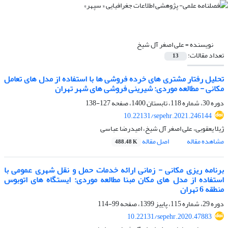
نویسنده =
علی اصغر آل شیخ
تعداد مقالات:
13
تحلیل رفتار مشتری های خرده فروشی ها با استفاده از مدل های تعامل
مکانی - مطالعه موردی: شیرینی فروشی های شهر تهران
دوره 30، شماره 118، تابستان 1400، صفحه
127-138
10.22131/sepehr.2021.246144
ژیلا یعقوبی، علی اصغر آل شیخ، امیدرضا عباسی
مشاهده مقاله
اصل مقاله
488.48 K
برنامه ریزی مکانی - زمانی ارائه خدمات حمل و نقل شهری عمومی با
استفاده از مدل های مکان مبنا مطالعه موردی: ایستگاه های اتوبوس
منطقه 6 تهران
دوره 29، شماره 115، پاییز 1399، صفحه
99-114
10.22131/sepehr.2020.47883