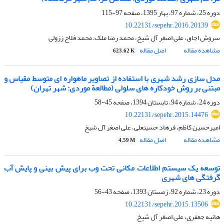
دوره 25، شماره 97، بهار 1395، صفحه
97-115
10.22131/sepehr.2016.20139
سروش اجاق، علی اصغر آل شیخ، محمد رضا ملک، محمد فلاح ززولی
مشاهده مقاله
اصل مقاله
623.62 K
مدل سازی رشد شهری با استفاده از تصاویر ماهواره ای متوسط مقیاس و
مبتنی بر روش خودکاره های سلولی (مطالعة موردی: شهر تهران)
دوره 24، شماره 94، تابستان 1394، صفحه
45-58
10.22131/sepehr.2015.14476
امیرحسین کاظم، فرهاد حسینعلی، علی اصغر آل شیخ
مشاهده مقاله
اصل مقاله
4.59 M
توسعه یک سیستم اطلاعات مکانی تحت وب برای پیش بینی و پایش آب
گرفتگی های شهری
دوره 23، شماره 92، زمستان 1393، صفحه
43-56
10.22131/sepehr.2015.13506
هانیه جعفری، علی اصغر آل شیخ