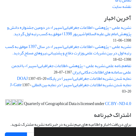
تماس با ما
نقشه سایت
آخرین اخبار
نشریه علمی - پژوهشی « اطلاعات جغرافیایی(سپهر)» در دومین جشنواره دانش و
پژوهش امام علی علیه السلام(شهریور 1398) موفق به کسب رتبه اول گردید.
1398-06-11
نشریه علمی - پژوهشی « اطلاعات جغرافیایی(سپهر)» در سال 1397 موفق به کسب
رتبه اول در بین نشریات علمی وزارت دفاع و پشتیبانی نیروهای مسلح گردید.
1398-02-18
تفاهم نامه علمی نشریه علمی - پژوهشی «اطلاعات جغرافیایی(سپهر)» با انجمن
علمی سامانه های اطلاعات مکانی ایران
1397-07-28
نمایه شدن نشریه اطلاعات جغرافیایی(سپهر) در پایگاه DOAJ
1397-05-20
نمایه شدن نشریه اطلاعات جغرافیایی(سپهر) در نمایه بین المللی J-Gate
1397-
03-20
Quarterly of Geographical Data is licensed under
CC BY-ND 4.0
اشتراک خبرنامه
برای دریافت اخبار و اطلاعیه های مهم نشریه در خبرنامه نشریه مشترک شوید.