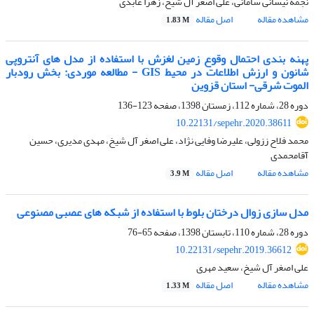
نجمه نیسانی سامانی، علی اصغر آل شیخ، زهرا عابدی
مشاهده مقاله
اصل مقاله
1.83 M
پهنه بندی احتمال وقوع زمین لغزش با استفاده از مدل های آنتروپی
شانون و ارزش اطلاعات در محیط GIS - مطالعه موردی: بخش رودبار
الموت شرقی- استان قزوین
دوره 28، شماره 112، زمستان 1398، صفحه
123-136
10.22131/sepehr.2020.38611
محمد فلاح ززولی، علیرضا وفایی نژاد، علی اصغر آل شیخ، مهدی مدیری، حسین
آقامحمدی
مشاهده مقاله
اصل مقاله
3.9 M
مدل سازی زوال درختان بلوط با استفاده از شبکه­ های عصبی مصنوعی
دوره 28، شماره 110، تابستان 1398، صفحه
65-76
10.22131/sepehr.2019.36612
علی اصغر آل شیخ، سعید مهری
مشاهده مقاله
اصل مقاله
1.33 M