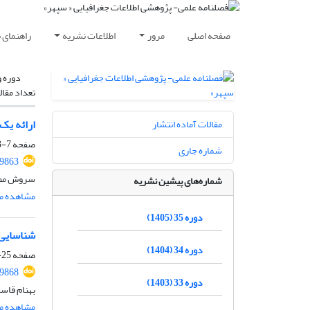
صفحه اصلی
مرور
اطلاعات نشریه
راهنمای 
دوره و
تعداد مقال
ارائه یک
مقالات آماده انتشار
صفحه
7-23
شماره جاری
99863
سروش مطی
شماره‌های پیشین نشریه
مشاهده مق
دوره 35 (1405)
شناسایی 
دوره 34 (1404)
صفحه
25-42
99868
دوره 33 (1403)
بهنام قاس
مشاهده مق