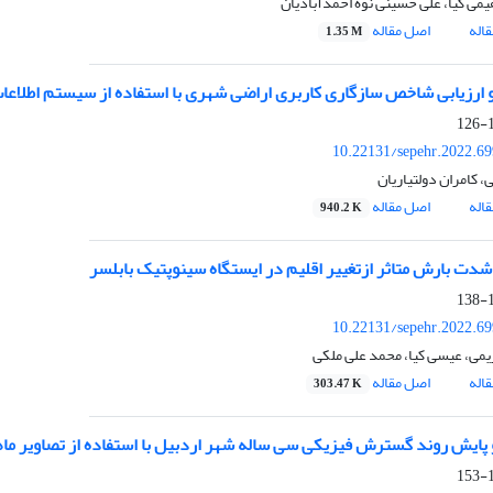
یمی کیا، علی حسینی نوه احمدآبادیان
اله
اصل مقاله
1.35 M
رزیابی شاخص سازگاری کاربری اراضی شهری با استفاده از سیستم اطلاعات 
1
10.22131/sepehr.2022.6
ی، کامران دولتیاریان
اله
اصل مقاله
940.2 K
شدت بارش متاثر ازتغییر اقلیم در ایستگاه سینوپتیک بابلسر
1
10.22131/sepehr.2022.6
ریمی، عیسی کیا، محمد علی ملکی
اله
اصل مقاله
303.47 K
و پایش روند گسترش فیزیکی سی ساله شهر اردبیل با استفاده از تصاویر ماه
1