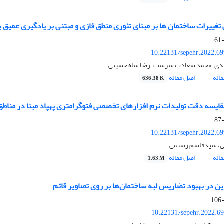
تغییرات ساختمان ها بر مبنای تئوری منطق فازی و مبتنی بر یادگیری عمیق ب
10.22131/sepehr.2022.6
دی، محمد سعادت سرشت، رضا شاه حسینی
اله
اصل مقاله
636.38 K
 مقایسه دقت تولیدات نرم افزارهای تخصصی فتوگرامتری پهپاد مبنا در منا
10.22131/sepehr.2022.6
ی، سیدقاسم رستمی
اله
اصل مقاله
1.63 M
ن در بهبود تضاریس لبه ساختمان‌ها بر روی تصاویر قائم
10.22131/sepehr.2022.6