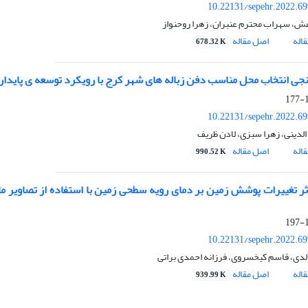
10.22131/sepehr.2022.6
ش، سهراب محترم عنبران، زهرا روحنواز
اله
اصل مقاله
678.32 K
 انتخاب محل مناسب دفن زباله های شهر کرج با رویکرد توسعه ی پایدار با استفاده از تلف
1
10.22131/sepehr.2022.6
الدینی، زهرا سبزی، لادن ظریف
اله
اصل مقاله
990.52 K
ر تغییرات پوشش زمین بر دمای رویه سطحی زمین با استفاده از تصاویر 
1
10.22131/sepehr.2022.6
لدی، قاسم کیخسروی، فرزانه احمدی براتی
اله
اصل مقاله
939.99 K