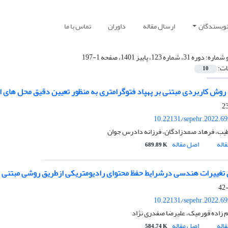
نویسندگان
ارسال مقاله
داوران
تماس با ما
 شماره:
دوره 31، شماره 123، پاییز 1401، صفحه 1-197
ات:
10
 روش کاربردی مبتنی بر پهپاد فتوگرامتری به منظور تعیین دقیق محل های ا
10.22131/sepehr.2022.6
ب، فرهاد صمدزادگان، فرزانه دادرس جوان
اله
اصل مقاله
689.89 K
تغییرات هندسی درشرایط حفظ محتوای رادیومتریکی ازطریق روشی مبتنی 
10.22131/sepehr.2022.6
م زاده قورمیک، علیرضا صفدری نژاد
اله
اصل مقاله
584.74 K