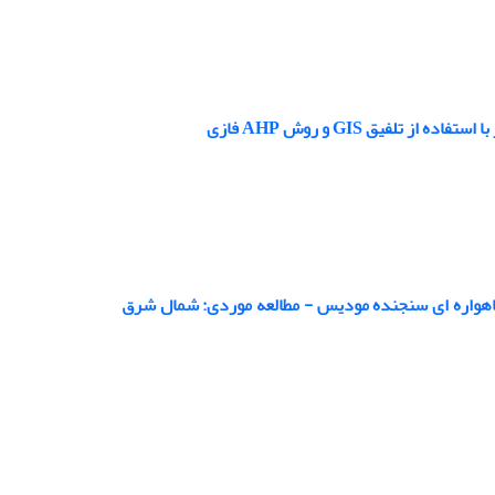
یق GIS و روش AHP فازی
ماهواره ای سنجنده مودیس - مطالعه موردی: شمال شرق