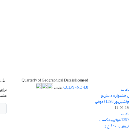
اشت
Quarterly of Geographical Data is licensed
under
CC BY-ND 4.0
اعات
برای 
ن جشنواره دانش و
مشتر
پژوهش امام علی علیه السلام(شهریور 1398) موفق
1398-
اعات
جغرافیایی(سپهر)» در سال 1397 موفق به کسب
ی وزارت دفاع و