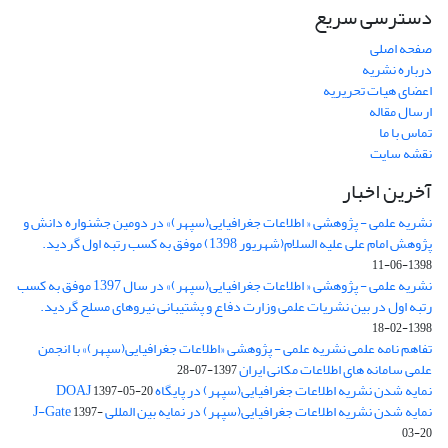
دسترسی سریع
صفحه اصلی
درباره نشریه
اعضای هیات تحریریه
ارسال مقاله
تماس با ما
نقشه سایت
آخرین اخبار
نشریه علمی - پژوهشی « اطلاعات جغرافیایی(سپهر)» در دومین جشنواره دانش و
پژوهش امام علی علیه السلام(شهریور 1398) موفق به کسب رتبه اول گردید.
1398-06-11
نشریه علمی - پژوهشی « اطلاعات جغرافیایی(سپهر)» در سال 1397 موفق به کسب
رتبه اول در بین نشریات علمی وزارت دفاع و پشتیبانی نیروهای مسلح گردید.
1398-02-18
تفاهم نامه علمی نشریه علمی - پژوهشی «اطلاعات جغرافیایی(سپهر)» با انجمن
علمی سامانه های اطلاعات مکانی ایران
1397-07-28
نمایه شدن نشریه اطلاعات جغرافیایی(سپهر) در پایگاه DOAJ
1397-05-20
نمایه شدن نشریه اطلاعات جغرافیایی(سپهر) در نمایه بین المللی J-Gate
1397-
03-20