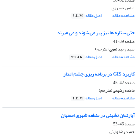
صفحه
32-38
عباس خسروی
مشاهده مقاله
اصل مقاله
3.11 M
حتی ستاره ها نیز پیر می شوند و می میرند
صفحه
39-41
سید وحید تقوی (مترجم)
مشاهده مقاله
اصل مقاله
990.4 K
کاربرد GIS در برنامه ریزی چشم انداز
صفحه
42-45
فاطمه رضیعی (مترجم)
مشاهده مقاله
اصل مقاله
1.11 M
آپارتمان نشینی در منطقه شهری اصفهان
صفحه
46-53
حمید رضا وارثی